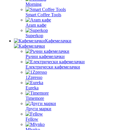
Morning
Smart Coffee Tools
Aram кафе
Superkop
Кафемелачки
Ръчни кафемелачки
Електрически кафемелачки
1Zpresso
Eureka
Timemore
Други марки
Fellow
Mlynko