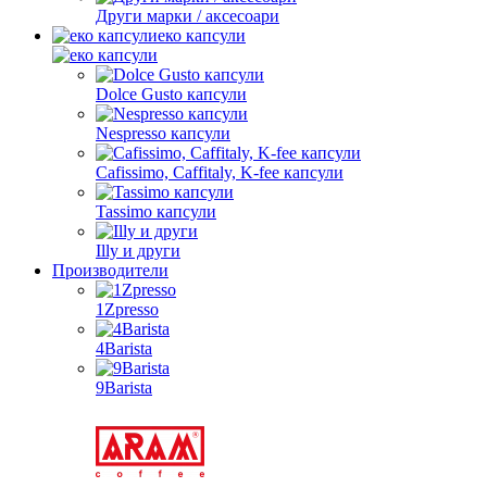
Други марки / аксесоари
еко капсули
Dolce Gusto капсули
Nespresso капсули
Cafissimo, Caffitaly, K-fee капсули
Tassimo капсули
Illy и други
Производители
1Zpresso
4Barista
9Barista