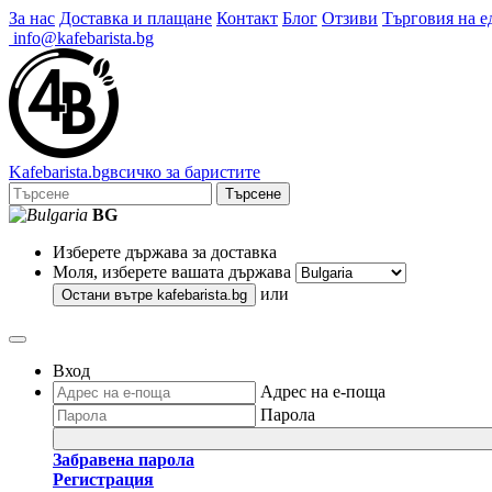
За нас
Доставка и плащане
Контакт
Блог
Отзиви
Търговия на е
info@kafebarista.bg
Kafe
barista
.bg
всичко за баристите
Търсене
BG
Изберете държава за доставка
Моля, изберете вашата държава
или
Остани вътре
kafebarista.bg
Вход
Адрес на е-поща
Парола
Забравена парола
Регистрация