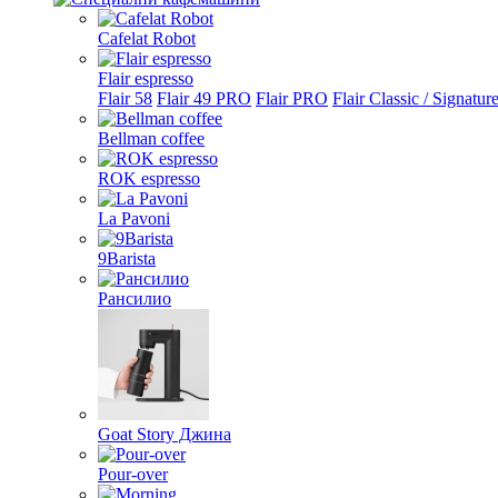
Cafelat Robot
Flair espresso
Flair 58
Flair 49 PRO
Flair PRO
Flair Classic / Signatur
Bellman coffee
ROK espresso
La Pavoni
9Barista
Рансилио
Goat Story Джина
Pour-over