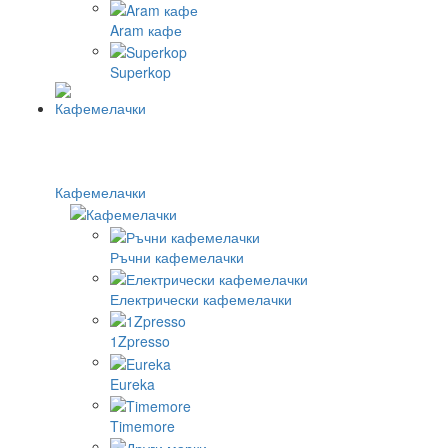
Aram кафе
Superkop
Кафемелачки
Ръчни кафемелачки
Електрически кафемелачки
1Zpresso
Eureka
Timemore