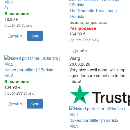
Mk.1
3x
The Nomadic Travel bag |
В наличност
9Barista
48,90 €
Безплатна доставка
(прибл 95,64 lev)
Разпродаден
164,90 €
Детайл
Купи
(прибл 322,52 lev)
Детайл
Vaarg
28.06.2026
Naked portafilter | 9Barista |
Very nice - well done, will shop
Mk.2
again for sure sometime in the
В наличност
future!
134,90 €
(прибл 263,84 lev)
Детайл
Купи
Naked portafilter | 9Barista |
Mk.1