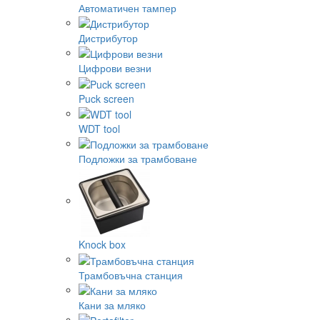
Автоматичен тампер
Дистрибутор
Цифрови везни
Puck screen
WDT tool
Подложки за трамбоване
Knock box
Трамбовъчна станция
Кани за мляко