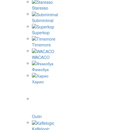
Staresso
Subminimal
Superkop
Timemore
WACACO
Фемобук
Харио
Outin
Kaffelogic