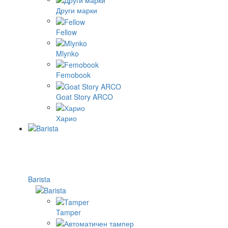
Други марки
Fellow
Mlynko
Femobook
Goat Story ARCO
Харио
Barista
Tamper