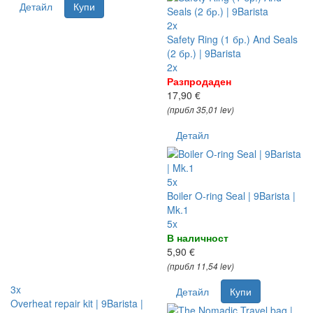
Детайл
Купи
2x
Safety Ring (1 бр.) And Seals
(2 бр.) | 9Barista
2x
Разпродаден
17,90 €
(прибл 35,01 lev)
Детайл
5x
Boiler O-ring Seal | 9Barista |
Mk.1
5x
В наличност
5,90 €
(прибл 11,54 lev)
3x
Детайл
Купи
Overheat repair kit | 9Barista |