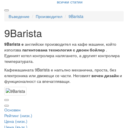
всички статии
Въведение
Производител
9Barista
9Barista
9Barista е
английски производител на кафе машини, който
използва
патентована технология с двоен бойлер
.
Единият котел контролира налягането, а другият контролира
температурата.
Кафемашината 9Barista е напълно механична, проста, без
електроника или движещи се части. Неговият
вечен дизайн
и
функционалност са впечатляващи.
Основен
Рейтинг (низх.)
Цена (низх.)
Цена (възх.)