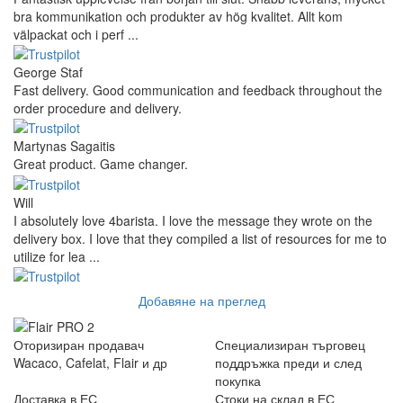
bra kommunikation och produkter av hög kvalitet. Allt kom
välpackat och i perf ...
George Staf
Fast delivery. Good communication and feedback throughout the
order procedure and delivery.
Martynas Sagaitis
Great product. Game changer.
Will
I absolutely love 4barista. I love the message they wrote on the
delivery box. I love that they compiled a list of resources for me to
utilize for lea ...
Добавяне на преглед
Оторизиран продавач
Специализиран търговец
Wacaco, Cafelat, Flair и др
поддръжка преди и след
покупка
Доставка в ЕС
Стоки на склад в ЕС