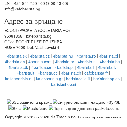
EN: +421 944 750 100 (9:00-13:00)
info@kafebarista.bg
Адрес за връщане
ECONT/PACKETA (COLETARIA.RO)
95081858 - kafebarista.bg
Office ECONT RUSE DRUZHBA
RUSE 7000, bul. Vasil Levski 4
4barista.sk
|
4barista.cz
|
4barista.hu
|
4barista.ro
|
4barista.pl
|
4barista.de
|
4barista.com
|
4barista.hr
|
4barista.nl
|
4barista.be
|
4barista.dk
|
4barista.se
|
4barista.pt
|
4barista.fi
|
4barista.lv
|
4barista.lt
|
4barista.ee
|
4barista.ch
|
cafebarista.fr
|
kaffeebarista.at
|
kafesbarista.gr
|
baristacaffe.it
|
baristashop.es
|
baristashop.si
Copyright © 2016 - 2026 NajTrade s.r.o. Всички права запазени.