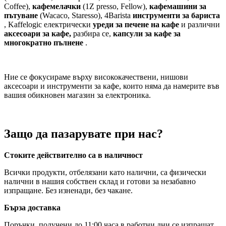
Coffee),
кафемелачки
(1Z presso, Fellow),
кафемашини за
пътуване
(Wacaco, Staresso), 4Barista
инструменти за бариста
, Kaffelogic електрически
уреди за печене на кафе
и различни
аксесоари за кафе,
разбира се,
капсули за кафе за
многократно пълнене
.
Ние се фокусираме върху висококачествени, нишови
аксесоари и инструменти за кафе, които няма да намерите във
вашия обикновен магазин за електроника.
Защо да пазарувате при нас?
Стоките действително са в наличност
Всички продукти, отбелязани като налични, са физически
налични в нашия собствен склад и готови за незабавно
изпращане. Без изненади, без чакане.
Бърза доставка
Поръчки, получени до 11:00 часа в работни дни се изпращат