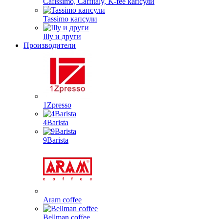
Cafissimo, Caffitaly, K-fee капсули
Tassimo капсули
Illy и други
Производители
1Zpresso
4Barista
9Barista
Aram coffee
Bellman coffee