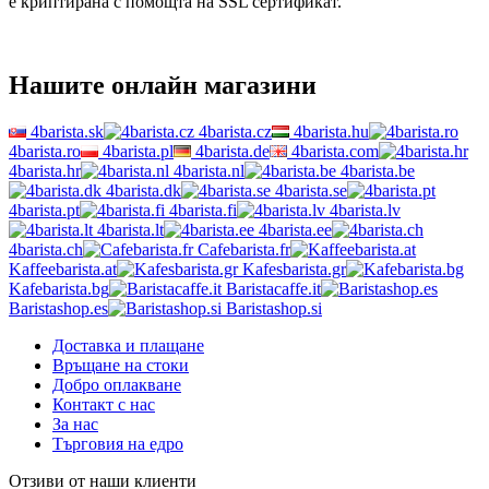
е криптирана с помощта на SSL сертификат.
Нашите онлайн магазини
4barista.sk
4barista.cz
4barista.hu
4barista.ro
4barista.pl
4barista.de
4barista.com
4barista.hr
4barista.nl
4barista.be
4barista.dk
4barista.se
4barista.pt
4barista.fi
4barista.lv
4barista.lt
4barista.ee
4barista.ch
Cafebarista.fr
Kaffeebarista.at
Kafesbarista.gr
Kafebarista.bg
Baristacaffe.it
Baristashop.es
Baristashop.si
Доставка и плащане
Връщане на стоки
Добро оплакване
Контакт с нас
За нас
Търговия на едро
Отзиви от наши клиенти