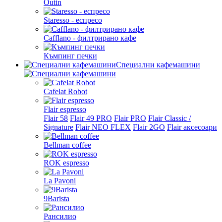
Outin
Staresso - еспресо
Cafflano - филтрирано кафе
Къмпинг печки
Специални кафемашини
Cafelat Robot
Flair espresso
Flair 58
Flair 49 PRO
Flair PRO
Flair Classic /
Signature
Flair NEO FLEX
Flair 2GO
Flair аксесоари
Bellman coffee
ROK espresso
La Pavoni
9Barista
Рансилио