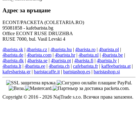
Адрес за връщане
ECONT/PACKETA (COLETARIA.RO)
95081858 - kafebarista.bg
Office ECONT RUSE DRUZHBA
RUSE 7000, bul. Vasil Levski 4
4barista.sk
|
4barista.cz
|
4barista.hu
|
4barista.ro
|
4barista.pl
|
4barista.de
|
4barista.com
|
4barista.hr
|
4barista.nl
|
4barista.be
|
4barista.dk
|
4barista.se
|
4barista.pt
|
4barista.fi
|
4barista.lv
|
4barista.lt
|
4barista.ee
|
4barista.ch
|
cafebarista.fr
|
kaffeebarista.at
|
kafesbarista.gr
|
baristacaffe.it
|
baristashop.es
|
baristashop.si
Copyright © 2016 - 2026 NajTrade s.r.o. Всички права запазени.