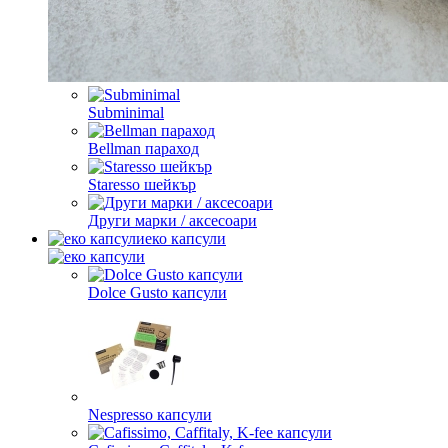
Subminimal
Bellman параход
Staresso шейкър
Други марки / аксесоари
еко капсули
Dolce Gusto капсули
Nespresso капсули