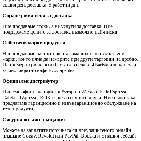
същия ден. доставка: 5 работни дни
Справедливи цени за доставка
Ние продаваме стоки, а не услуги за доставка. Ние
поддържаме цените за доставка възможно най-ниски.
Собствени марки продукти
Ние продаваме част от нашата гама под наши собствени
марки, които няма да намерите при други търговци на дребно.
Например първокласни barista аксесоари 4Barista или капсули
за многократно кафе EcoCapsules.
Официален дистрибутор
Ние сме официален дистрибутор на Wacaco, Flair Espresso,
Cafelat, 1Zpresso, ROK espresso и много други. Ние също така
предлагаме гаранционно и извънгаранционно обслужване на
тези продукти.
Сигурни онлайн плащания
Можете да заплатите поръчката си чрез защитеното онлайн
плащане Gopay, Revolut или PayPal. Връзката с нашия уебсайт