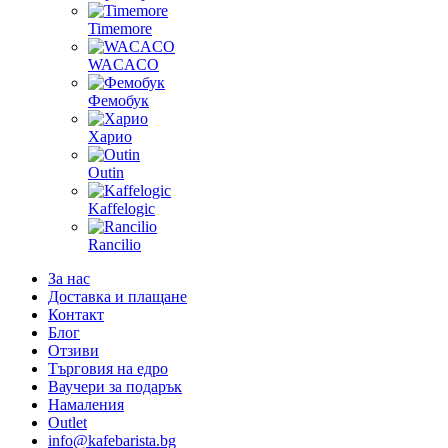
Timemore
WACACO
Фемобук
Харио
Outin
Kaffelogic
Rancilio
За нас
Доставка и плащане
Контакт
Блог
Отзиви
Търговия на едро
Ваучери за подарък
Намаления
Outlet
info@kafebarista.bg