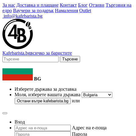
За нас
Доставка и плащане
Контакт
Блог
Отзиви
Търговия на
едро
Ваучери за подарък
Намаления
Outlet
info@kafebarista.bg
Kafe
barista
.bg
всичко за баристите
Търсене
BG
Изберете държава за доставка
Моля, изберете вашата държава
или
Остани вътре
kafebarista.bg
Вход
Адрес на е-поща
Парола