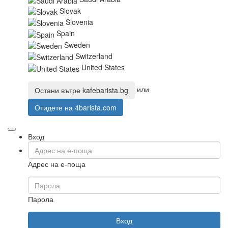
Slovak
Slovenia
Spain
Sweden
Switzerland
United States
или
Остани вътре
kafebarista.bg
Отидете на
4barista.com
Вход
Адрес на е-поща
Парола
Вход