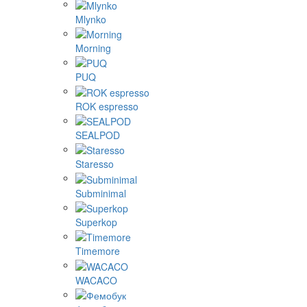
Mlynko
Morning
PUQ
ROK espresso
SEALPOD
Staresso
Subminimal
Superkop
Timemore
WACACO