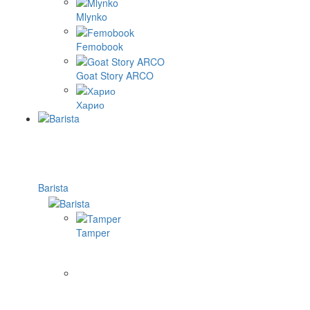
Mlynko
Femobook
Goat Story ARCO
Харио
Barista
Tamper