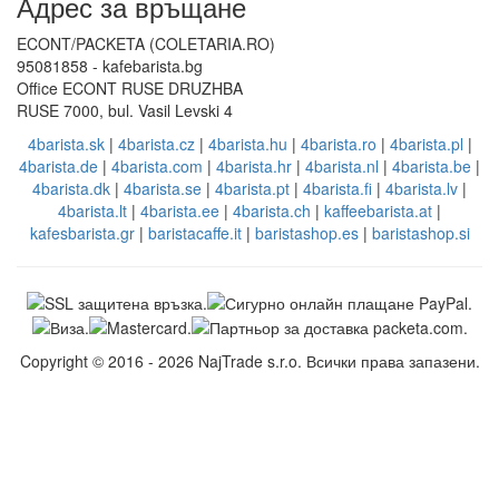
Адрес за връщане
ECONT/PACKETA (COLETARIA.RO)
95081858 - kafebarista.bg
Office ECONT RUSE DRUZHBA
RUSE 7000, bul. Vasil Levski 4
4barista.sk
|
4barista.cz
|
4barista.hu
|
4barista.ro
|
4barista.pl
|
4barista.de
|
4barista.com
|
4barista.hr
|
4barista.nl
|
4barista.be
|
4barista.dk
|
4barista.se
|
4barista.pt
|
4barista.fi
|
4barista.lv
|
4barista.lt
|
4barista.ee
|
4barista.ch
|
kaffeebarista.at
|
kafesbarista.gr
|
baristacaffe.it
|
baristashop.es
|
baristashop.si
Copyright © 2016 - 2026 NajTrade s.r.o. Всички права запазени.