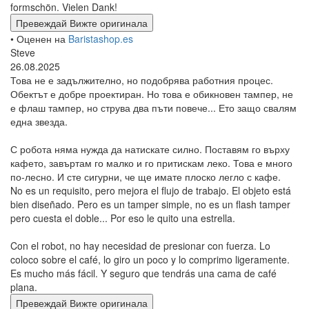
formschön. Vielen Dank!
Превеждай
Вижте оригинала
• Оценен на
Baristashop.es
Steve
26.08.2025
Това не е задължително, но подобрява работния процес.
Обектът е добре проектиран. Но това е обикновен тампер, не
е флаш тампер, но струва два пъти повече... Ето защо свалям
една звезда.
С робота няма нужда да натискате силно. Поставям го върху
кафето, завъртам го малко и го притискам леко. Това е много
по-лесно. И сте сигурни, че ще имате плоско легло с кафе.
No es un requisito, pero mejora el flujo de trabajo. El objeto está
bien diseñado. Pero es un tamper simple, no es un flash tamper
pero cuesta el doble... Por eso le quito una estrella.
Con el robot, no hay necesidad de presionar con fuerza. Lo
coloco sobre el café, lo giro un poco y lo comprimo ligeramente.
Es mucho más fácil. Y seguro que tendrás una cama de café
plana.
Превеждай
Вижте оригинала