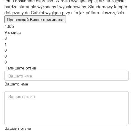
temu doskonałe espresso. W realu wygląda lepiej niż na zdjęciu,
bardzo starannie wykonany i wypolerowany. Standardowy tamper
dołączany do Cafelat wygląda przy nim jak półtora nieszczęścia.
Превеждай
Вижте оригинала
4.9/5
9 отзива
8
1
0
0
0
Напишете отзив
Вашето име
Вашият отзив