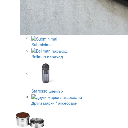
Subminimal
Bellman параход
Staresso шейкър
Други марки / аксесоари