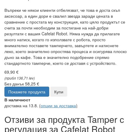
Въпреки че някои клиенти отбелязват, че това е доста скъп
аксесоар, а един дори е свалил звезда заради цената в
сравнение с простата му конструкция, като цяло продуктът се
счита за почти необходим за постигане на най-добри
резултати с вашия Cafelat Robot. Няма нужда да прилагате
много натиск, когато го използвате с робота, просто
внимателно поставете тамперчето, завъртете и натиснете
леко, което значително опростява процеса и осигурява плоско
дъно за кафе. Това е значително подобрение спрямо
стандартното тамперче, което се доставя с устройството.
69,90 €
(прибл 136,71 lev)
Без данък 58,25 €
Покажете продукта
Купи
В наличност
доставка на 13.8.
(
опции за доставка
)
Отзиви за продукта Tamper с
регулация за Cafelat Robot