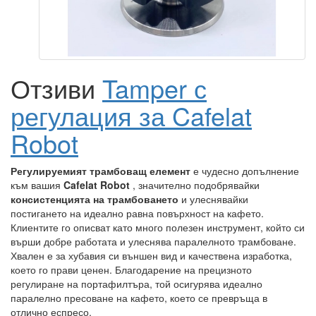
Отзиви
Tamper с
регулация за Cafelat
Robot
Регулируемият трамбоващ елемент
е чудесно допълнение
към вашия
Cafelat Robot
, значително подобрявайки
консистенцията на трамбоването
и улеснявайки
постигането на идеално равна повърхност на кафето.
Клиентите го описват като много полезен инструмент, който си
върши добре работата и улеснява паралелното трамбоване.
Хвален е за хубавия си външен вид и качествена изработка,
което го прави ценен. Благодарение на прецизното
регулиране на портафилтъра, той осигурява идеално
паралелно пресоване на кафето, което се превръща в
отлично еспресо.