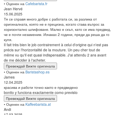
• Оценен на
Cafebarista.fr
Jean Hervé
15.06.2025
Тя се справя много добре с работата си, за разлика от
оригиналната, която не е прецизна, когато става въпрос за
хоризонтално шлифоване. Малко е скъп, като се има предвид,
че е почти незаменим. Изчаках 2 години, преди да реша да го
купя.
Il fait très bien le job contrairement à celui d'origine qui n'est pas
précis sur l'horizontalité de la mouture. Un peu cher tout de
même vu qu'il est quasi indispensable. J'ai attendu 2 ans avant
de me décider à l'acheter.
Превеждай
Вижте оригинала
• Оценен на
Baristashop.es
James
12.04.2025
красива и работи точно както е предвидено
bonito y funciona exactamente como previsto
Превеждай
Вижте оригинала
• Оценен на
Kaffeebarista.at
Andi
17.03.2025