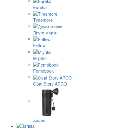
Eureka
Timemore
Други марки
Fellow
Mlynko
Femobook
Goat Story ARCO
Харио