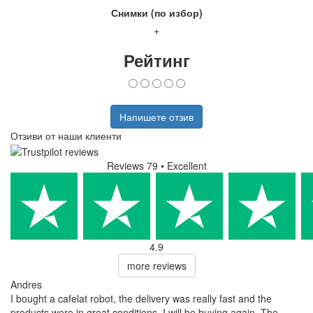
Снимки (по избор)
+
Рейтинг
Напишете отзив
Отзиви от наши клиенти
Reviews 79
• Excellent
4.9
more reviews
Andres
I bought a cafelat robot, the delivery was really fast and the
products were in great conditions. I will be buying again. The