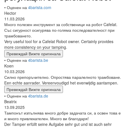
• Оценен на
4barista.com
Hector
11.03.2026
Много полезен инструмент за собственици на робот Cafelat.
Със сигурност осигурява по-голяма последователност при
трамбоването.
Very useful tool for a Cafelat Robot owner. Certainly provides
more consistency on your tamping.
Превеждай
Вижте оригинала
• Оценен на
4barista.be
Koen
10.03.2026
Силно препоръчително. Опростява паралелното трамбоване.
Een echte aanrader. Vereenvoudigd het evenwijdig aantampen.
Превеждай
Вижте оригинала
• Оценен на
4barista.de
Beatrix
13.09.2025
Тампонът изпълнява много добре задачата си, а освен това е
и много привлекателен. Много ви благодаря!
Der Tamper erfüllt seine Aufgabe sehr gut und ist auch sehr