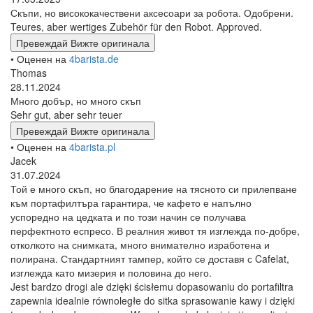
Скъпи, но висококачествени аксесоари за робота. Одобрени.
Teures, aber wertiges Zubehör für den Robot. Approved.
Превеждай
Вижте оригинала
• Оценен на
4barista.de
Thomas
28.11.2024
Много добър, но много скъп
Sehr gut, aber sehr teuer
Превеждай
Вижте оригинала
• Оценен на
4barista.pl
Jacek
31.07.2024
Той е много скъп, но благодарение на тясното си прилепване
към портафилтъра гарантира, че кафето е напълно
успоредно на цедката и по този начин се получава
перфектното еспресо. В реалния живот тя изглежда по-добре,
отколкото на снимката, много внимателно изработена и
полирана. Стандартният тампер, който се доставя с Cafelat,
изглежда като мизерия и половина до него.
Jest bardzo drogi ale dzięki ścisłemu dopasowaniu do portafiltra
zapewnia idealnie równoległe do sitka sprasowanie kawy i dzięki