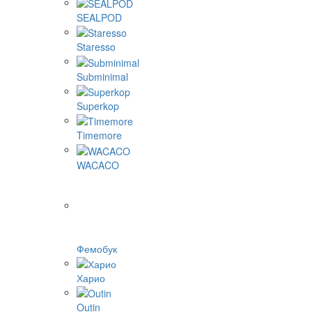
SEALPOD
Staresso
Subminimal
Superkop
Timemore
WACACO
Фемобук
Харио
Outin