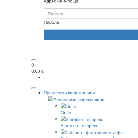
Адрес на е-поща
Парола
0
0,00 €
Преносими кафемашини
Outin
Staresso - еспресо