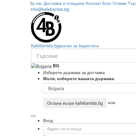
За нас
Доставка и плащане
Контакт
Блог
Отзиви
Тър
info@kafebarista.bg
Kafe
barista
.bg
всичко за баристите
BG
Изберете държава за доставка
Моля, изберете вашата държава
или
Остани вътре
kafebarista.bg
Вход