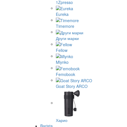
1Zpresso
Eureka
Timemore
Други марки
Fellow
Mlynko
Femobook
Goat Story ARCO
Харио
Barista