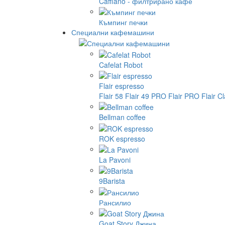
Cafflano - филтрирано кафе
Къмпинг печки
Специални кафемашини
Cafelat Robot
Flair espresso
Flair 58
Flair 49 PRO
Flair PRO
Flair C
Bellman coffee
ROK espresso
La Pavoni
9Barista
Рансилио
Goat Story Джина