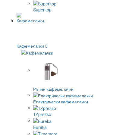
Superkop
Кафемелачки
Ръчни кафемелачки
Електрически кафемелачки
1Zpresso
Eureka