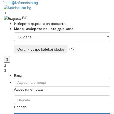
info@kafebarista.bg
BG
Изберете държава за доставка
Моля, изберете вашата държава
или
Остани вътре
kafebarista.bg
Вход
Адрес на е-поща
Парола