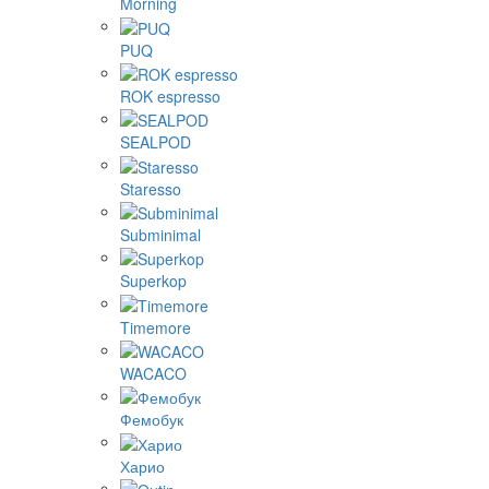
Morning
PUQ
ROK espresso
SEALPOD
Staresso
Subminimal
Superkop
Timemore
WACACO
Фемобук
Харио