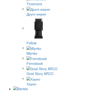
Timemore
Други марки
Fellow
Mlynko
Femobook
Goat Story ARCO
Харио