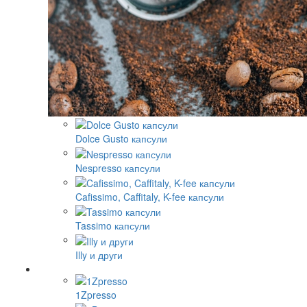
Dolce Gusto капсули
Nespresso капсули
Cafissimo, Caffitaly, K-fee капсули
Tassimo капсули
Illy и други
1Zpresso