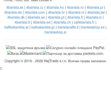
4barista.sk
|
4barista.cz
|
4barista.hu
|
4barista.ro
|
4barista.pl
|
4barista.de
|
4barista.com
|
4barista.hr
|
4barista.nl
|
4barista.be
|
4barista.dk
|
4barista.se
|
4barista.pt
|
4barista.fi
|
4barista.lv
|
4barista.lt
|
4barista.ee
|
4barista.ch
|
cafebarista.fr
|
kaffeebarista.at
|
kafesbarista.gr
|
baristacaffe.it
|
baristashop.es
|
baristashop.si
Copyright © 2016 - 2026 NajTrade s.r.o. Всички права запазени.