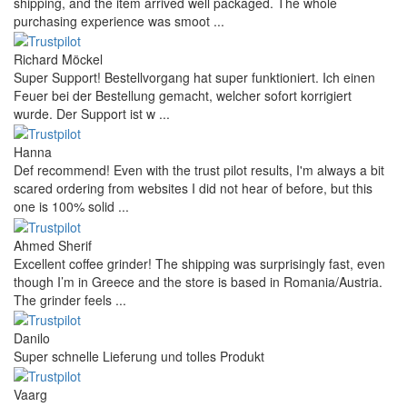
shipping, and the item arrived well packaged. The whole
purchasing experience was smoot ...
Richard Möckel
Super Support! Bestellvorgang hat super funktioniert. Ich einen
Feuer bei der Bestellung gemacht, welcher sofort korrigiert
wurde. Der Support ist w ...
Hanna
Def recommend! Even with the trust pilot results, I'm always a bit
scared ordering from websites I did not hear of before, but this
one is 100% solid ...
Ahmed Sherif
Excellent coffee grinder! The shipping was surprisingly fast, even
though I’m in Greece and the store is based in Romania/Austria.
The grinder feels ...
Danilo
Super schnelle Lieferung und tolles Produkt
Vaarg