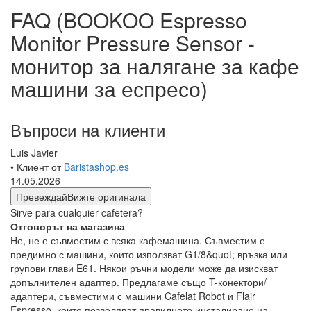
FAQ (BOOKOO Espresso
Monitor Pressure Sensor -
монитор за налягане за кафе
машини за еспресо)
Въпроси на клиенти
Luis Javier
• Клиент от
Baristashop.es
14.05.2026
Превеждай
Вижте оригинала
Sirve para cualquier cafetera?
Отговорът на магазина
Не, не е съвместим с всяка кафемашина. Съвместим е
предимно с машини, които използват G1/8&quot; връзка или
групови глави E61. Някои ръчни модели може да изискват
допълнителен адаптер. Предлагаме също T-конектори/
адаптери, съвместими с машини Cafelat Robot и Flair
Espresso, които позволяват правилното инсталиране на