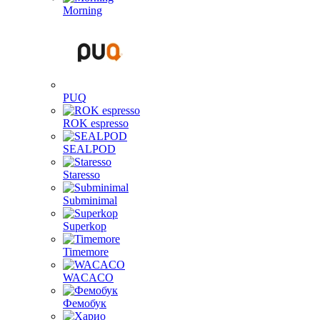
Morning
PUQ
ROK espresso
SEALPOD
Staresso
Subminimal
Superkop
Timemore
WACACO
Фемобук