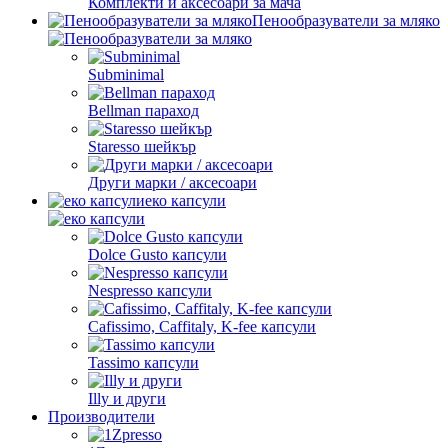
Комплекти и аксесоари за мача
Пенообразуватели за мляко
Subminimal
Bellman параход
Staresso шейкър
Други марки / аксесоари
еко капсули
Dolce Gusto капсули
Nespresso капсули
Cafissimo, Caffitaly, K-fee капсули
Tassimo капсули
Illy и други
Производители