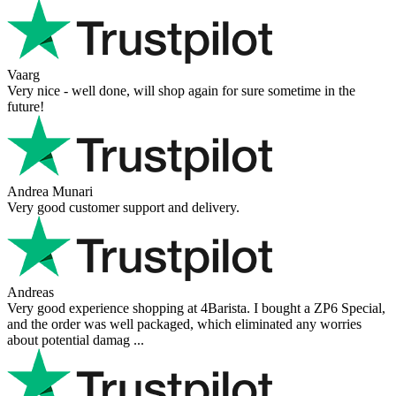
is 100% solid ...
Ahmed Sherif
Excellent coffee grinder! The shipping was surprisingly fast, even
though I’m in Greece and the store is based in Romania/Austria.
The grinder feels ...
Danilo
Super schnelle Lieferung und tolles Produkt
Vaarg
Very nice - well done, will shop again for sure sometime in the
future!