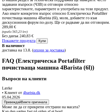
FAQ - Въпроси за продукта
Електрическа Portafilter
почистваща машина 4Barista
(6l)
Търсите допълнителна информация за Електрическа Portafilter
почистваща машина 4Barista (6l)?
В нашия раздел за техническа поддръжка ще намерите често
задавани въпроси (ЧЗВ) и отговори относно
характеристиките, параметрите и употребата на този продукт.
Ако имате конкретен въпрос относно Електрическа Portafilter
почистваща машина 4Barista (6l), моля, добавете го към
дискусионния форум по-долу. Ще се радваме да ви отговорим.
289,00 €
(прибл 565,23 lev)
Без данък 240,83 €