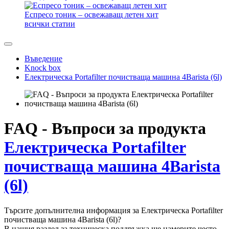
10 съвета за приготвяне на отлична напитка
Чай от ЕКО капсула, защо не?
Как да изберем пътна кафемашина?
Еспресо тоник – освежаващ летен хит
всички статии
Въведение
Knock box
Електрическа Portafilter почистваща машина 4Barista (6l)