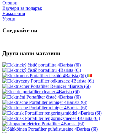
Сигурно онлайн плащане GoPay
Правила и условия
Сътрудничете с нас
Търговия на едро
Wacaco - автоматичен дилър
Cafelat - оторизиран дилър
Обслужване на клиенти
Контакт с нас
Добро оплакване
Отказ от договора
Защита на личните данни
Бюлетин - защита на личните данни
Съдържание
Производители
Отзиви
Ваучери за подарък
Намаления
Уроци
Следвайте ни