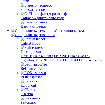
Outin
Staresso - еспресо
Cafflano - филтрирано кафе
Къмпинг печки
Специални кафемашини
Cafelat Robot
Flair espresso
Flair 58
Flair 49 PRO
Flair PRO
Flair Classic /
Signature
Flair NEO FLEX
Flair 2GO
Flair аксесоари
Bellman coffee
ROK espresso
La Pavoni
9Barista
Рансилио