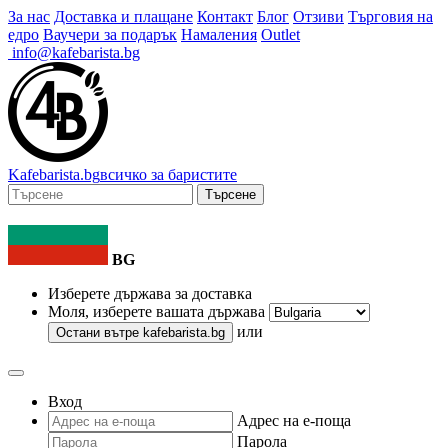
За нас
Доставка и плащане
Контакт
Блог
Отзиви
Търговия на
едро
Ваучери за подарък
Намаления
Outlet
info@kafebarista.bg
Kafe
barista
.bg
всичко за баристите
Търсене
BG
Изберете държава за доставка
Моля, изберете вашата държава
или
Остани вътре
kafebarista.bg
Вход
Адрес на е-поща
Парола