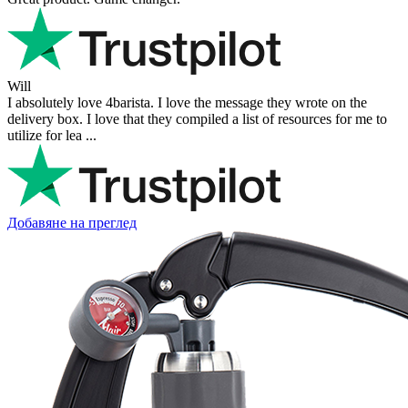
Fantastisk upplevelse från början till slut. Snabb leverans, mycket
bra kommunikation och produkter av hög kvalitet. Allt kom
välpackat och i perf ...
George Staf
Fast delivery. Good communication and feedback throughout the
order procedure and delivery.
Martynas Sagaitis
Great product. Game changer.
Will
I absolutely love 4barista. I love the message they wrote on the
delivery box. I love that they compiled a list of resources for me to
utilize for lea ...