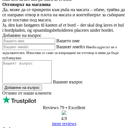
Покажете продукта
Купи
В наличност
доставка на 13.8.
(
опции за доставка
)
FAQ (Електрическа Portafilter
почистваща машина 4Barista (6l))
Въпроси на клиенти
Lærke
• Клиент от
4barista.dk
05.04.2026
Превеждай
Вижте оригинала
Може ли да се прикрепи отстрани на масата?
Kan den sættes fast på siden af et bord
Отговорът на магазина
Да, може да се прикрепи към ръба на масата – обаче, трябва да
се направи отвор в плота на масата и контейнерът за събиране
да се постави под масата.
Ja, den kan fastgøres til kanten af et bord – der skal dog laves et hul
i bordpladen, og opsamlingsbeholderen placeres under bordet.
Добавяне на въпрос
Вашето име