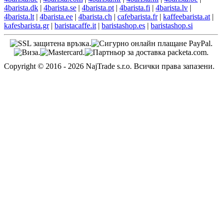
Английска поддръжка
EN: +421 944 750 100 (9:00-13:00)
info@kafebarista.bg
Адрес за връщане
ECONT/PACKETA (COLETARIA.RO)
95081858 - kafebarista.bg
Office ECONT RUSE DRUZHBA
RUSE 7000, bul. Vasil Levski 4
4barista.sk
|
4barista.cz
|
4barista.hu
|
4barista.ro
|
4barista.pl
|
4barista.de
|
4barista.com
|
4barista.hr
|
4barista.nl
|
4barista.be
|
4barista.dk
|
4barista.se
|
4barista.pt
|
4barista.fi
|
4barista.lv
|
4barista.lt
|
4barista.ee
|
4barista.ch
|
cafebarista.fr
|
kaffeebarista.at
|
kafesbarista.gr
|
baristacaffe.it
|
baristashop.es
|
baristashop.si
Copyright © 2016 - 2026 NajTrade s.r.o. Всички права запазени.