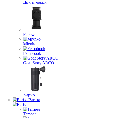
Други марки
Fellow
Mlynko
Femobook
Goat Story ARCO
Харио
Barista
Tamper