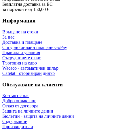
Оторизиран продавач
Wacaco, Cafelat, Flair и др
Специализиран търговец
поддръжка преди и след покупка
Доставка в ЕС
доставка до всички страни от ЕС
Стоки на склад в ЕС
изпращаме от собствен склад
Безплатна доставка за ЕС
за поръчки над 150,00 €
Информация
Връщане на стоки
За нас
Доставка и плащане