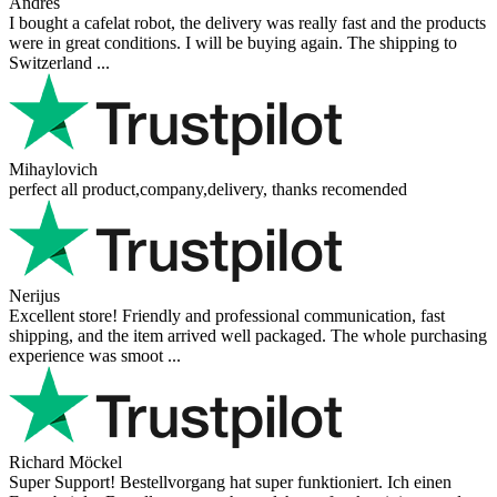
Вашият имейл
Имейл адресът не е
задължителен. Използва се само за изпращане на отговор и няма да бъде
публикуван.
Вашият въпрос
Добавяне на въпрос
Отзиви от наши клиенти
Reviews 79
• Excellent
4.9
more reviews
Andres
I bought a cafelat robot, the delivery was really fast and the products
were in great conditions. I will be buying again. The shipping to
Switzerland ...
Mihaylovich