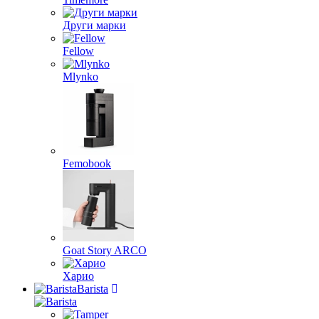
Други марки
Fellow
Mlynko
Femobook
Goat Story ARCO
Харио
Barista