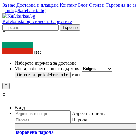
За нас
Доставка и плащане
Контакт
Блог
Отзиви
Търговия на е
info@kafebarista.bg
Kafe
barista
.bg
всичко за баристите
Търсене
BG
Изберете държава за доставка
Моля, изберете вашата държава
или
Остани вътре
kafebarista.bg
Вход
Адрес на е-поща
Парола
Забравена парола