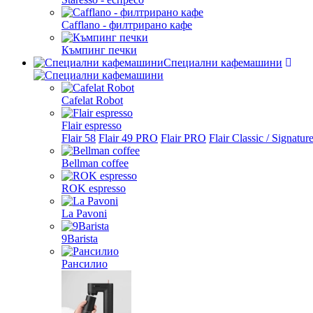
Cafflano - филтрирано кафе
Къмпинг печки
Специални кафемашини
Cafelat Robot
Flair espresso
Flair 58
Flair 49 PRO
Flair PRO
Flair Classic / Signatur
Bellman coffee
ROK espresso
La Pavoni
9Barista
Рансилио