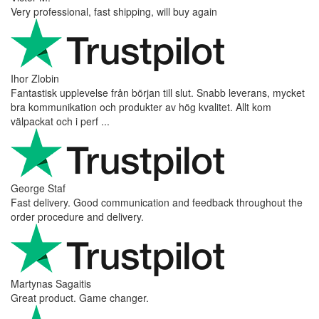
Andrea Munari
Very good customer support and delivery.
Andreas
Very good experience shopping at 4Barista. I bought a ZP6
Special, and the order was well packaged, which eliminated any
worries about potential damag ...
Victor M.
Very professional, fast shipping, will buy again
Ihor Zlobin
Fantastisk upplevelse från början till slut. Snabb leverans, mycket
bra kommunikation och produkter av hög kvalitet. Allt kom