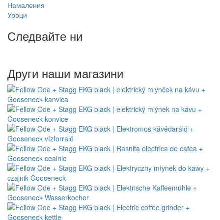
Wacaco - автоматичен дилър
Cafelat - оторизиран дилър
Обслужване на клиенти
Контакт с нас
Добро оплакване
Отказ от договора
Защита на личните данни
Бюлетин - защита на личните данни
Съдържание
Производители
Отзиви
Ваучери за подарък
Намаления
Уроци
Следвайте ни
Други наши магазини