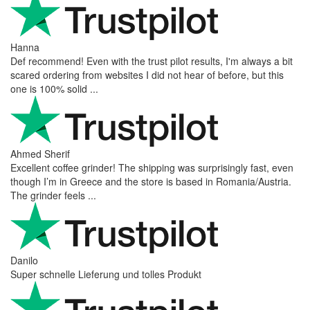
Nerijus
Excellent store! Friendly and professional communication, fast
shipping, and the item arrived well packaged. The whole
purchasing experience was smoot ...
Richard Möckel
Super Support! Bestellvorgang hat super funktioniert. Ich einen
Feuer bei der Bestellung gemacht, welcher sofort korrigiert
wurde. Der Support ist w ...
Hanna
Def recommend! Even with the trust pilot results, I'm always a bit
scared ordering from websites I did not hear of before, but this
one is 100% solid ...