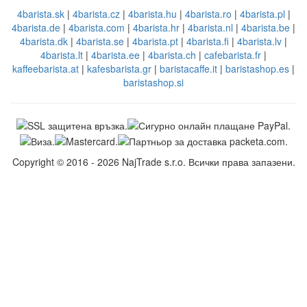
Английска поддръжка
EN: +421 944 750 100 (9:00-13:00)
info@kafebarista.bg
Адрес за връщане
ECONT/PACKETA (COLETARIA.RO)
95081858 - kafebarista.bg
Office ECONT RUSE DRUZHBA
RUSE 7000, bul. Vasil Levski 4
4barista.sk
|
4barista.cz
|
4barista.hu
|
4barista.ro
|
4barista.pl
|
4barista.de
|
4barista.com
|
4barista.hr
|
4barista.nl
|
4barista.be
|
4barista.dk
|
4barista.se
|
4barista.pt
|
4barista.fi
|
4barista.lv
|
4barista.lt
|
4barista.ee
|
4barista.ch
|
cafebarista.fr
|
kaffeebarista.at
|
kafesbarista.gr
|
baristacaffe.it
|
baristashop.es
|
baristashop.si