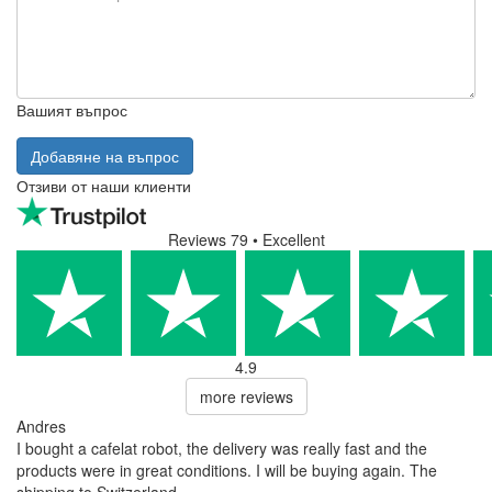
Gooseneck)
Няма налични въпроси.
Добавяне на въпрос
Вашето име
Вашият имейл
Имейл адресът не е задължителен. Използва се само за изпращане на
отговор и няма да бъде публикуван.
Вашият въпрос
Добавяне на въпрос