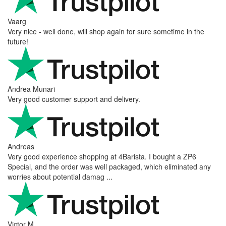
Ahmed Sherif
Excellent coffee grinder! The shipping was surprisingly fast, even
though I’m in Greece and the store is based in Romania/Austria.
The grinder feels ...
Danilo
Super schnelle Lieferung und tolles Produkt
Vaarg
Very nice - well done, will shop again for sure sometime in the
future!