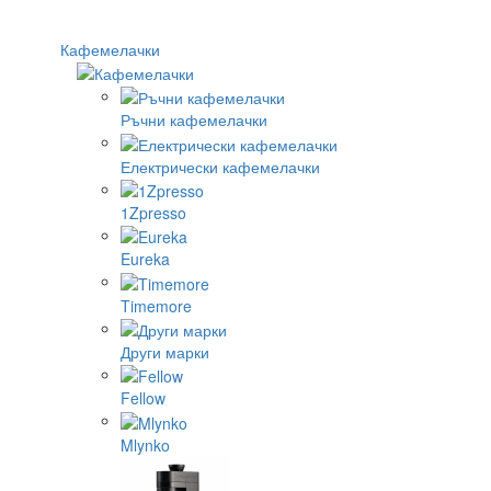
Кафемелачки
Ръчни кафемелачки
Електрически кафемелачки
1Zpresso
Eureka
Timemore
Други марки
Fellow
Mlynko