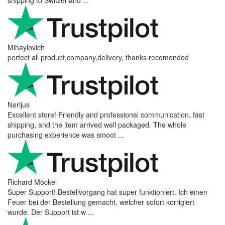
Отзиви от наши клиенти
Reviews 79
• Excellent
4.9
more reviews
Andres
I bought a cafelat robot, the delivery was really fast and the
products were in great conditions. I will be buying again. The
shipping to Switzerland ...
Mihaylovich
perfect all product,company,delivery, thanks recomended