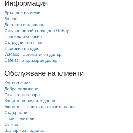
Добавяне на преглед
Оторизиран продавач
Специализиран търговец
Wacaco, Cafelat, Flair и др
поддръжка преди и след
покупка
Доставка в ЕС
Стоки на склад в ЕС
доставка до всички страни от
изпращаме от собствен
ЕС
склад
Безплатна доставка за ЕС
за поръчки над 150,00 €
Информация
Връщане на стоки
За нас
Доставка и плащане
Сигурно онлайн плащане GoPay
Правила и условия
Сътрудничете с нас
Търговия на едро