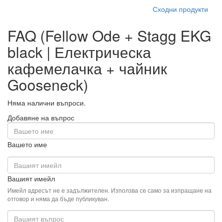
Търсите допълнителна информация за Fellow Ode + Stagg
EKG black | Електрическа кафемелачка + чайник Gooseneck?
В нашия раздел за техническа поддръжка ще намерите често
задавани въпроси (ЧЗВ) и отговори относно характеристиките,
параметрите и употребата на този продукт. Ако имате
конкретен въпрос относно Fellow Ode + Stagg EKG black |
Електрическа кафемелачка + чайник Gooseneck, моля,
добавете го към дискусионния форум по-долу. Ще се радваме
да ви отговорим.
449,00 €
(прибл 878,17 lev)
Без данък 374,17 €
Вече не се предлага
Сходни продукти
FAQ (Fellow Ode + Stagg EKG
black | Електрическа
кафемелачка + чайник