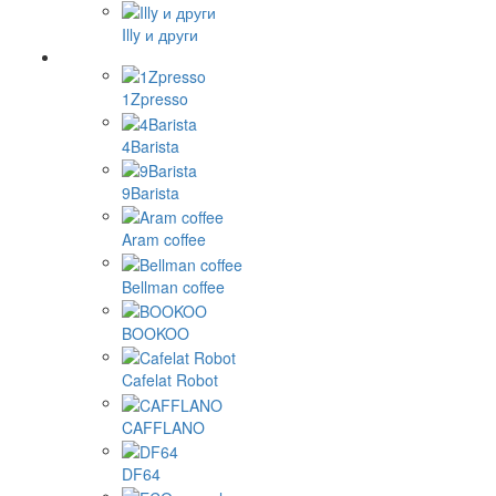
Illy и други
1Zpresso
4Barista
9Barista
Aram coffee
Bellman coffee
BOOKOO
Cafelat Robot
CAFFLANO
DF64