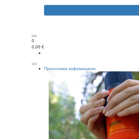
0
0,00 €
Преносими кафемашини