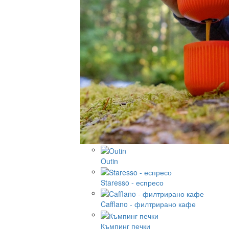
Outin
Staresso - еспресо
Cafflano - филтрирано кафе
Къмпинг печки