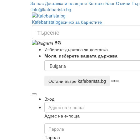
За нас
Доставка и плащане
Контакт
Блог
Отзиви
Тър
info@kafebarista.bg
Kafe
barista
.bg
всичко за баристите
BG
Изберете държава за доставка
Моля, изберете вашата държава
или
Остани вътре
kafebarista.bg
Вход
Адрес на е-поща
Парола