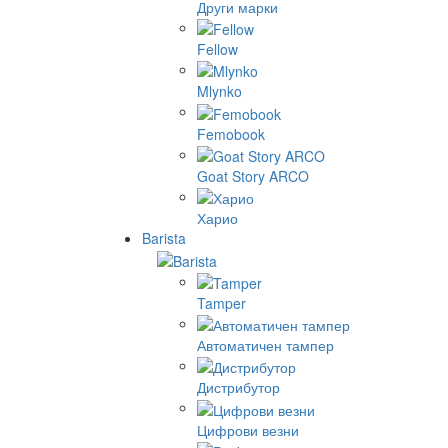
Други марки
Fellow
Mlynko
Femobook
Goat Story ARCO
Харио
Barista
Tamper
Автоматичен тампер
Дистрибутор
Цифрови везни