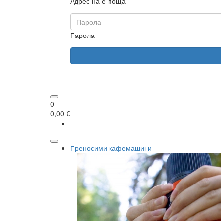
Адрес на е-поща
Парола
0
0,00 €
Преносими кафемашини