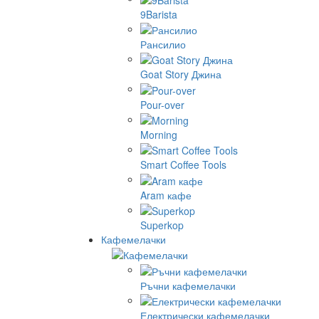
9Barista
Рансилио
Goat Story Джина
Pour-over
Morning
Smart Coffee Tools
Aram кафе
Superkop
Кафемелачки
Ръчни кафемелачки
Електрически кафемелачки