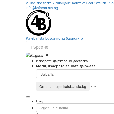
За нас
Доставка и плащане
Контакт
Блог
Отзиви
Тър
info@kafebarista.bg
Kafe
barista
.bg
всичко за баристите
BG
Изберете държава за доставка
Моля, изберете вашата държава
или
Остани вътре
kafebarista.bg
Вход