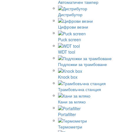
Автоматичен тампер
Дистрибутор
Цифрови везни
Puck screen
WDT tool
Подложки за трамбоване
Knock box
Трамбовъчна станция
Кани за мляко
Portafilter
Термометри