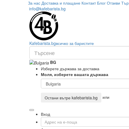
За нас
Доставка и плащане
Контакт
Блог
Отзиви
Тър
info@kafebarista.bg
Kafe
barista
.bg
всичко за баристите
BG
Изберете държава за доставка
Моля, изберете вашата държава
или
Остани вътре
kafebarista.bg
Вход