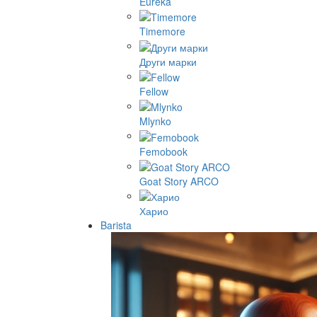
Eureka
Timemore
Други марки
Fellow
Mlynko
Femobook
Goat Story ARCO
Харио
Barista