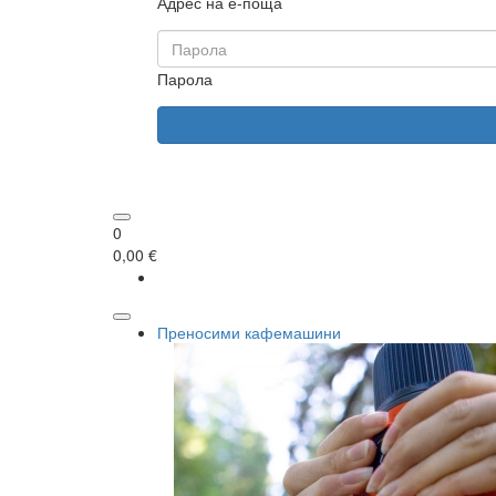
Адрес на е-поща
Парола
0
0,00 €
Преносими кафемашини