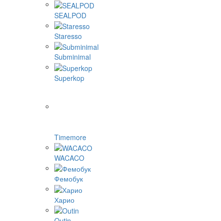
SEALPOD
Staresso
Subminimal
Superkop
Timemore
WACACO
Фемобук
Харио
Outin