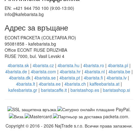
EN: +421 944 750 100 (9:00-13:00)
info@kafebarista.bg
Адрес за връщане
ECONT/PACKETA (COLETARIA.RO)
95081858 - kafebarista.bg
Office ECONT RUSE DRUZHBA
RUSE 7000, bul. Vasil Levski 4
4barista.sk
|
4barista.cz
|
4barista.hu
|
4barista.ro
|
4barista.pl
|
4barista.de
|
4barista.com
|
4barista.hr
|
4barista.nl
|
4barista.be
|
4barista.dk
|
4barista.se
|
4barista.pt
|
4barista.fi
|
4barista.lv
|
4barista.lt
|
4barista.ee
|
4barista.ch
|
kaffeebarista.at
|
kafesbarista.gr
|
baristacaffe.it
|
baristashop.es
|
baristashop.si
Copyright © 2016 - 2026 NajTrade s.r.o. Всички права запазени.