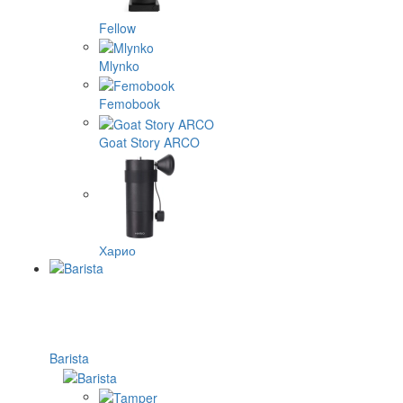
Fellow
Mlynko
Femobook
Goat Story ARCO
Харио
Barista