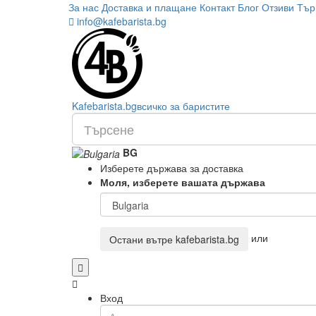
За нас
Доставка и плащане
Контакт
Блог
Отзиви
Тър
info@kafebarista.bg
Kafe
barista
.bg
всичко за баристите
BG
Изберете държава за доставка
Моля, изберете вашата държава
или
Остани вътре
kafebarista.bg
Вход