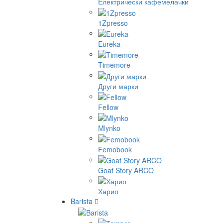
Електрически кафемелачки
1Zpresso
Eureka
Timemore
Други марки
Fellow
Mlynko
Femobook
Goat Story ARCO
Харио
Barista