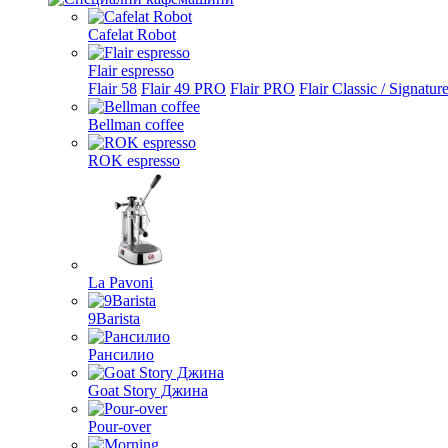
Cafelat Robot
Flair espresso
Flair 58
Flair 49 PRO
Flair PRO
Flair Classic / Signatur
Bellman coffee
ROK espresso
La Pavoni
9Barista
Рансилио
Goat Story Джина
Pour-over