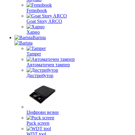
Femobook
Goat Story ARCO
Харио
Barista
Tamper
Автоматичен тампер
Дистрибутор
Цифрови везни
Puck screen
WDT tool