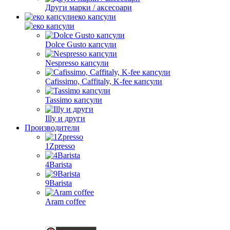
Други марки / аксесоари
еко капсули
Dolce Gusto капсули
Nespresso капсули
Cafissimo, Caffitaly, K-fee капсули
Tassimo капсули
Illy и други
Производители
1Zpresso
4Barista
9Barista
Aram coffee