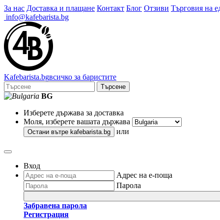
За нас
Доставка и плащане
Контакт
Блог
Отзиви
Търговия на е
info@kafebarista.bg
Kafe
barista
.bg
всичко за баристите
Търсене
BG
Изберете държава за доставка
Моля, изберете вашата държава
или
Остани вътре
kafebarista.bg
Вход
Адрес на е-поща
Парола
Забравена парола
Регистрация