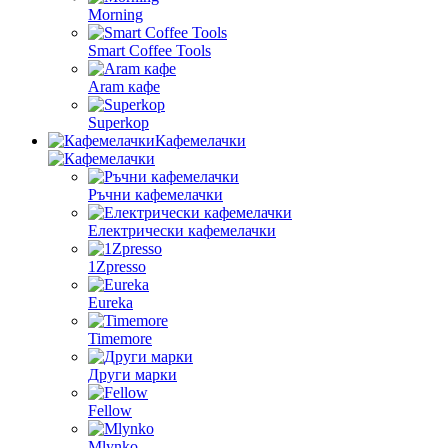
Morning
Smart Coffee Tools
Aram кафе
Superkop
Кафемелачки
Ръчни кафемелачки
Електрически кафемелачки
1Zpresso
Eureka
Timemore
Други марки
Fellow
Mlynko