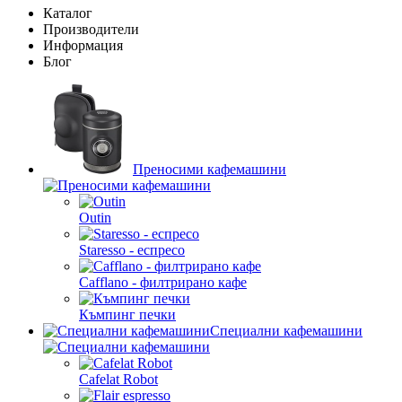
Каталог
Производители
Информация
Блог
Преносими кафемашини
Outin
Staresso - еспресо
Cafflano - филтрирано кафе
Къмпинг печки
Специални кафемашини
Cafelat Robot