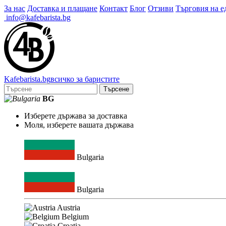
За нас
Доставка и плащане
Контакт
Блог
Отзиви
Търговия на е
info@kafebarista.bg
Kafe
barista
.bg
всичко за баристите
Търсене
BG
Изберете държава за доставка
Моля, изберете вашата държава
Bulgaria
Bulgaria
Austria
Belgium
Croatia