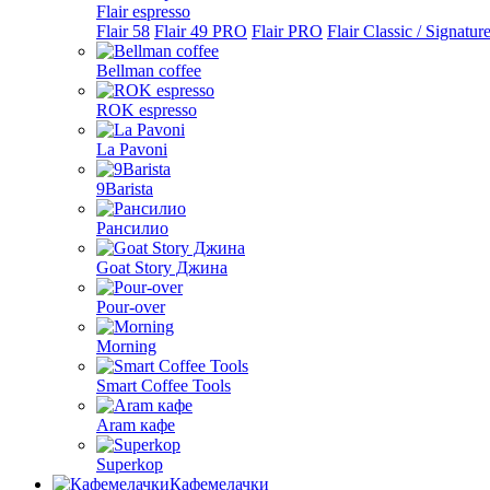
Flair espresso
Flair 58
Flair 49 PRO
Flair PRO
Flair Classic / Signatur
Bellman coffee
ROK espresso
La Pavoni
9Barista
Рансилио
Goat Story Джина
Pour-over
Morning
Smart Coffee Tools
Aram кафе
Superkop
Кафемелачки