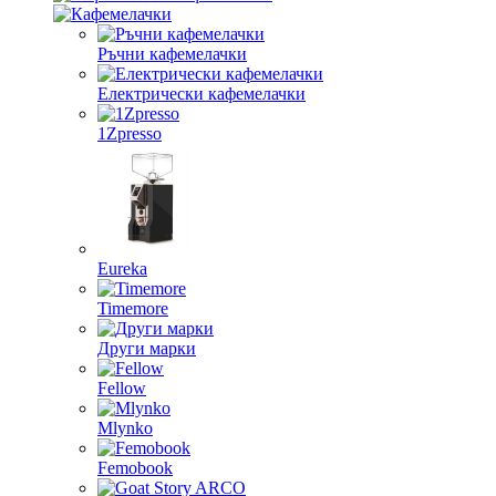
Ръчни кафемелачки
Електрически кафемелачки
1Zpresso
Eureka
Timemore
Други марки
Fellow
Mlynko
Femobook