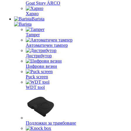
Goat Story ARCO
Харио
Barista
Tamper
Автоматичен тампер
Дистрибутор
Цифрови везни
Puck screen
WDT tool
Подложки за трамбоване