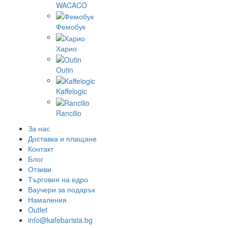
WACACO
Фемобук
Харио
Outin
Kaffelogic
Rancilio
За нас
Доставка и плащане
Контакт
Блог
Отзиви
Търговия на едро
Ваучери за подарък
Намаления
Outlet
info@kafebarista.bg