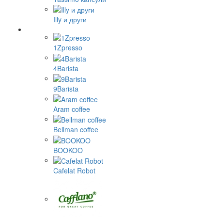
Illy и други
1Zpresso
4Barista
9Barista
Aram coffee
Bellman coffee
BOOKOO
Cafelat Robot