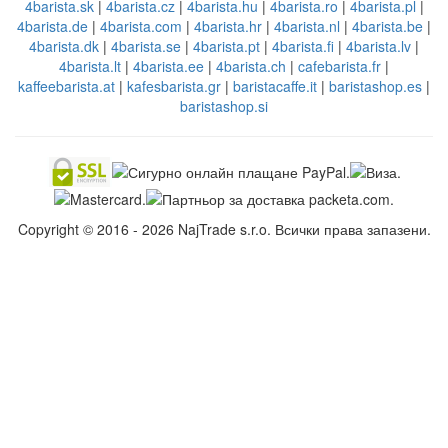
4barista.sk
|
4barista.cz
|
4barista.hu
|
4barista.ro
|
4barista.pl
|
4barista.de
|
4barista.com
|
4barista.hr
|
4barista.nl
|
4barista.be
|
4barista.dk
|
4barista.se
|
4barista.pt
|
4barista.fi
|
4barista.lv
|
4barista.lt
|
4barista.ee
|
4barista.ch
|
cafebarista.fr
|
kaffeebarista.at
|
kafesbarista.gr
|
baristacaffe.it
|
baristashop.es
|
baristashop.si
Copyright © 2016 - 2026 NajTrade s.r.o. Всички права запазени.