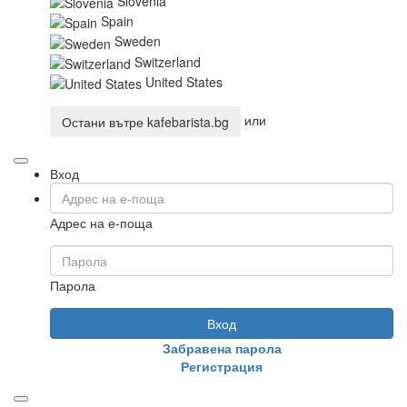
Slovenia
Spain
Sweden
Switzerland
United States
или
Остани вътре
kafebarista.bg
Вход
Адрес на е-поща
Парола
Вход
Забравена парола
Регистрация