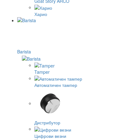
Goat Story ARCO
Харио
Barista
Tamper
Автоматичен тампер
Дистрибутор
Цифрови везни