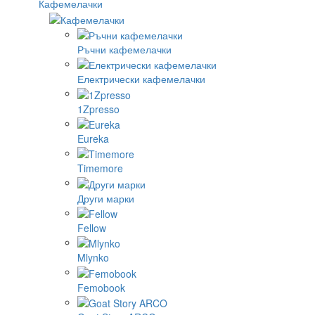
Кафемелачки
Ръчни кафемелачки
Електрически кафемелачки
1Zpresso
Eureka
Timemore
Други марки
Fellow
Mlynko
Femobook