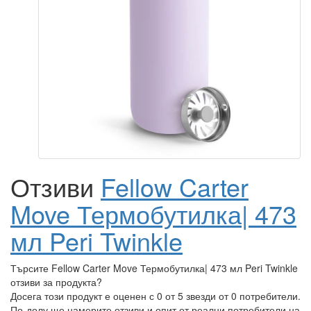
Отзиви
Fellow Carter
Move Термобутилка| 473
мл Peri Twinkle
Търсите Fellow Carter Move Термобутилка| 473 мл Peri Twinkle
отзиви за продукта?
Досега този продукт е оценен с 0 от 5 звезди от 0 потребители.
По-долу ще намерите отзиви и опит от реални потребители на