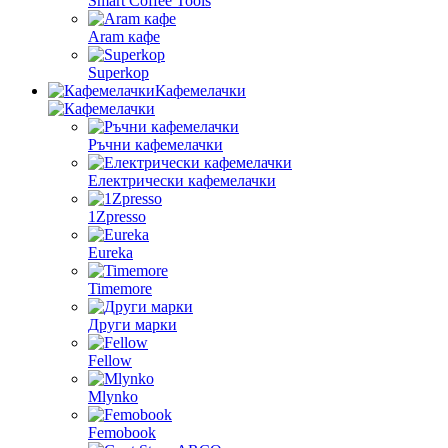
Smart Coffee Tools
Aram кафе
Superkop
Кафемелачки
Ръчни кафемелачки
Електрически кафемелачки
1Zpresso
Eureka
Timemore
Други марки
Fellow
Mlynko
Femobook