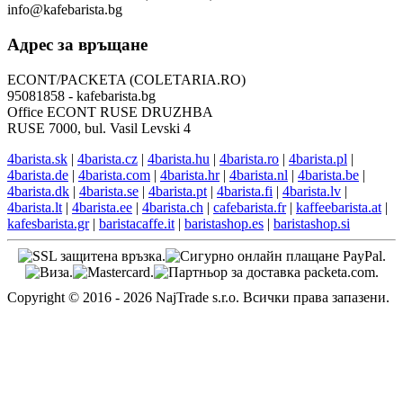
info@kafebarista.bg
Адрес за връщане
ECONT/PACKETA (COLETARIA.RO)
95081858 - kafebarista.bg
Office ECONT RUSE DRUZHBA
RUSE 7000, bul. Vasil Levski 4
4barista.sk
|
4barista.cz
|
4barista.hu
|
4barista.ro
|
4barista.pl
|
4barista.de
|
4barista.com
|
4barista.hr
|
4barista.nl
|
4barista.be
|
4barista.dk
|
4barista.se
|
4barista.pt
|
4barista.fi
|
4barista.lv
|
4barista.lt
|
4barista.ee
|
4barista.ch
|
cafebarista.fr
|
kaffeebarista.at
|
kafesbarista.gr
|
baristacaffe.it
|
baristashop.es
|
baristashop.si
Copyright © 2016 - 2026 NajTrade s.r.o. Всички права запазени.