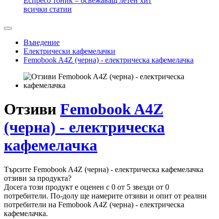
Еспресо тоник – освежаващ летен хит
всички статии
Въведение
Електрически кафемелачки
Femobook A4Z (черна) - електрическа кафемелачка
Отзиви
Femobook A4Z
(черна) - електрическа
кафемелачка
Търсите Femobook A4Z (черна) - електрическа кафемелачка
отзиви за продукта?
Досега този продукт е оценен с 0 от 5 звезди от 0
потребители. По-долу ще намерите отзиви и опит от реални
потребители на Femobook A4Z (черна) - електрическа
кафемелачка.