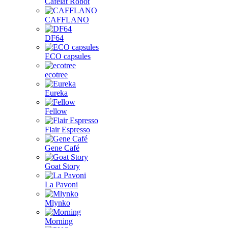
Cafelat Robot
CAFFLANO
DF64
ECO capsules
ecotree
Eureka
Fellow
Flair Espresso
Gene Café
Goat Story
La Pavoni
Mlynko
Morning