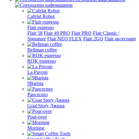
Cafelat Robot
Flair espresso
Flair 58
Flair 49 PRO
Flair PRO
Flair Classic /
Signature
Flair NEO FLEX
Flair 2GO
Flair аксесоари
Bellman coffee
ROK espresso
La Pavoni
9Barista
Рансилио
Goat Story Джина
Pour-over
Morning