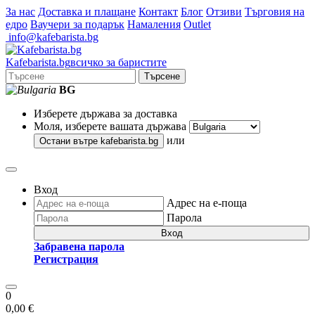
За нас
Доставка и плащане
Контакт
Блог
Отзиви
Търговия на
едро
Ваучери за подарък
Намаления
Outlet
info@kafebarista.bg
Kafe
barista
.bg
всичко за баристите
Търсене
BG
Изберете държава за доставка
Моля, изберете вашата държава
или
Остани вътре
kafebarista.bg
Вход
Адрес на е-поща
Парола
Вход
Забравена парола
Регистрация
0
0,00 €