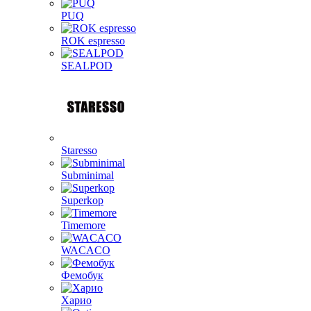
PUQ
ROK espresso
SEALPOD
Staresso
Subminimal
Superkop
Timemore
WACACO
Фемобук
Харио