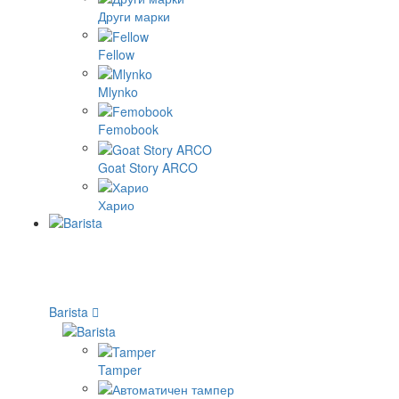
Други марки
Fellow
Mlynko
Femobook
Goat Story ARCO
Харио
Barista
Tamper