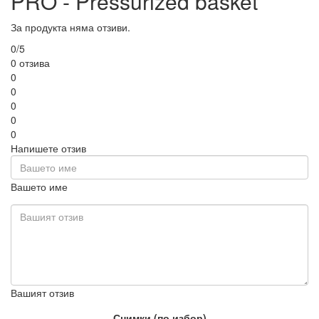
PRO - Pressurized basket
За продукта няма отзиви.
0/5
0 отзива
0
0
0
0
0
Напишете отзив
Вашето име
Вашият отзив
Снимки (по избор)