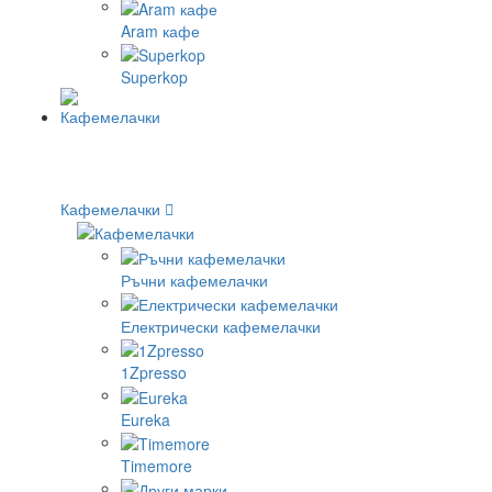
Aram кафе
Superkop
Кафемелачки
Ръчни кафемелачки
Електрически кафемелачки
1Zpresso
Eureka
Timemore