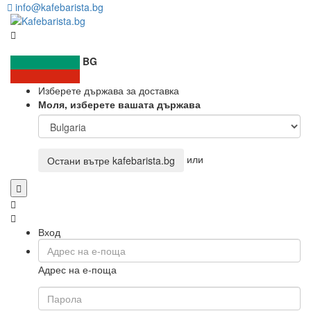
info@kafebarista.bg
BG
Изберете държава за доставка
Моля, изберете вашата държава
или
Остани вътре
kafebarista.bg
Вход
Адрес на е-поща