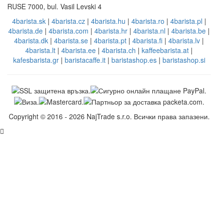
RUSE 7000, bul. Vasil Levski 4
4barista.sk
|
4barista.cz
|
4barista.hu
|
4barista.ro
|
4barista.pl
|
4barista.de
|
4barista.com
|
4barista.hr
|
4barista.nl
|
4barista.be
|
4barista.dk
|
4barista.se
|
4barista.pt
|
4barista.fi
|
4barista.lv
|
4barista.lt
|
4barista.ee
|
4barista.ch
|
kaffeebarista.at
|
kafesbarista.gr
|
baristacaffe.it
|
baristashop.es
|
baristashop.si
Copyright © 2016 - 2026 NajTrade s.r.o. Всички права запазени.