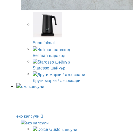
Subminimal
Bellman параход
Staresso шейкър
Други марки / аксесоари
еко капсули