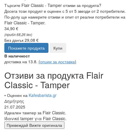
Търсите Flair Classic - Tamper отзиви за продукта?
Досега този продукт е оценен с 5 от 5 звезди от 2 потребители.
По-долу ще намерите отзиви и опит от реални потребители на
Flair Classic - Tamper.
34,90 €
(прибл 68,26 lev)
Без данък 29,08 €
Покажете продукта
Купи
В наличност
доставка на 13.8.
(
опции за доставка
)
Отзиви за продукта Flair
Classic - Tamper
• Оценен на
Kafesbarista.gr
Δημήτρης
21.07.2025
Идеален тампер за Flair Classic.
Ιδανικό tamper για Flair Classic.
Превеждай
Вижте оригинала