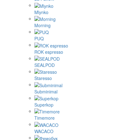
Mlynko
Morning
PUQ
ROK espresso
SEALPOD
Staresso
Subminimal
Superkop
Timemore
WACACO