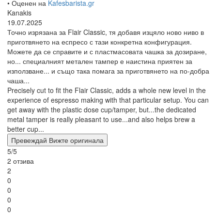
• Оценен на
Kafesbarista.gr
Kanakis
19.07.2025
Точно изрязана за Flair Classic, тя добавя изцяло ново ниво в
приготвянето на еспресо с тази конкретна конфигурация.
Можете да се справите и с пластмасовата чашка за дозиране,
но... специалният метален тампер е наистина приятен за
използване... и също така помага за приготвянето на по-добра
чаша...
Precisely cut to fit the Flair Classic, adds a whole new level in the
experience of espresso making with that particular setup. You can
get away with the plastic dose cup/tamper, but...the dedicated
metal tamper is really pleasant to use...and also helps brew a
better cup...
Превеждай
Вижте оригинала
5/5
2 отзива
2
0
0
0
0