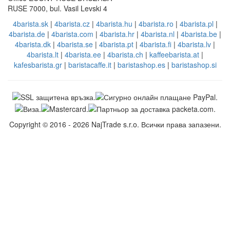
RUSE 7000, bul. Vasil Levski 4
4barista.sk
|
4barista.cz
|
4barista.hu
|
4barista.ro
|
4barista.pl
|
4barista.de
|
4barista.com
|
4barista.hr
|
4barista.nl
|
4barista.be
|
4barista.dk
|
4barista.se
|
4barista.pt
|
4barista.fi
|
4barista.lv
|
4barista.lt
|
4barista.ee
|
4barista.ch
|
kaffeebarista.at
|
kafesbarista.gr
|
baristacaffe.it
|
baristashop.es
|
baristashop.si
Copyright © 2016 - 2026 NajTrade s.r.o. Всички права запазени.