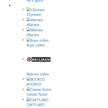
Illy и други
1Zpresso
4Barista
9Barista
Aram coffee
Bellman coffee
BOOKOO
Cafelat Robot
CAFFLANO