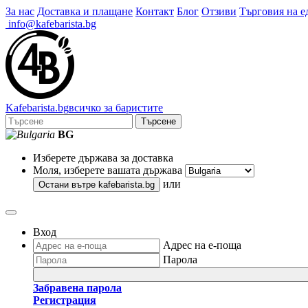
За нас
Доставка и плащане
Контакт
Блог
Отзиви
Търговия на е
info@kafebarista.bg
Kafe
barista
.bg
всичко за баристите
Търсене
BG
Изберете държава за доставка
Моля, изберете вашата държава
или
Остани вътре
kafebarista.bg
Вход
Адрес на е-поща
Парола
Забравена парола
Регистрация