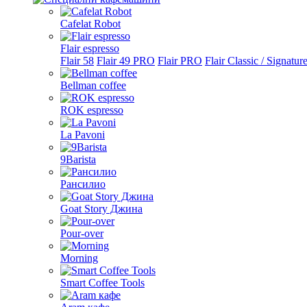
Cafelat Robot
Flair espresso
Flair 58
Flair 49 PRO
Flair PRO
Flair Classic / Signatur
Bellman coffee
ROK espresso
La Pavoni
9Barista
Рансилио
Goat Story Джина
Pour-over
Morning
Smart Coffee Tools