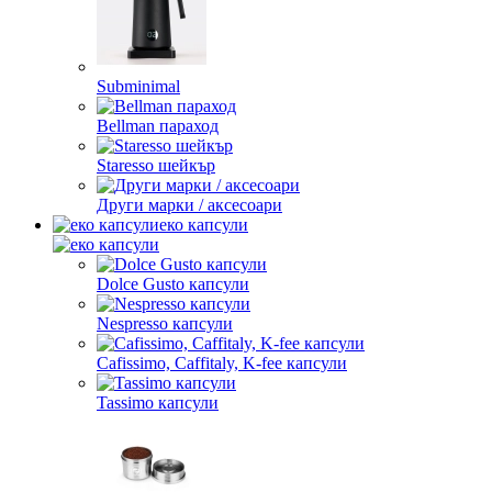
Subminimal
Bellman параход
Staresso шейкър
Други марки / аксесоари
еко капсули
Dolce Gusto капсули
Nespresso капсули
Cafissimo, Caffitaly, K-fee капсули
Tassimo капсули