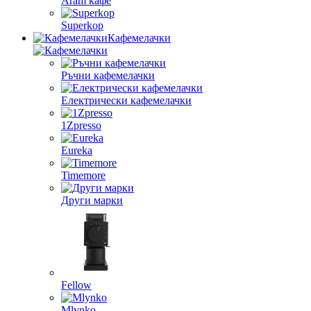
Aram кафе
Superkop
Кафемелачки
Ръчни кафемелачки
Електрически кафемелачки
1Zpresso
Eureka
Timemore
Други марки
Fellow
Mlynko