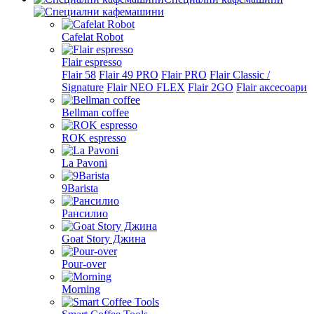
Cafelat Robot
Flair espresso
Flair 58
Flair 49 PRO
Flair PRO
Flair Classic /
Signature
Flair NEO FLEX
Flair 2GO
Flair аксесоари
Bellman coffee
ROK espresso
La Pavoni
9Barista
Рансилио
Goat Story Джина
Pour-over
Morning