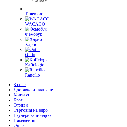
Timemore
WACACO
Фемобук
Харио
Outin
Kaffelogic
Rancilio
За нас
Доставка и плащане
Контакт
Блог
Отзиви
Търговия на едро
Ваучери за подарък
Намаления
Outlet