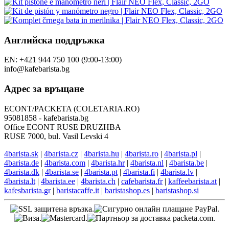
Английска поддръжка
EN: +421 944 750 100 (9:00-13:00)
info@kafebarista.bg
Адрес за връщане
ECONT/PACKETA (COLETARIA.RO)
95081858 - kafebarista.bg
Office ECONT RUSE DRUZHBA
RUSE 7000, bul. Vasil Levski 4
4barista.sk
|
4barista.cz
|
4barista.hu
|
4barista.ro
|
4barista.pl
|
4barista.de
|
4barista.com
|
4barista.hr
|
4barista.nl
|
4barista.be
|
4barista.dk
|
4barista.se
|
4barista.pt
|
4barista.fi
|
4barista.lv
|
4barista.lt
|
4barista.ee
|
4barista.ch
|
cafebarista.fr
|
kaffeebarista.at
|
kafesbarista.gr
|
baristacaffe.it
|
baristashop.es
|
baristashop.si