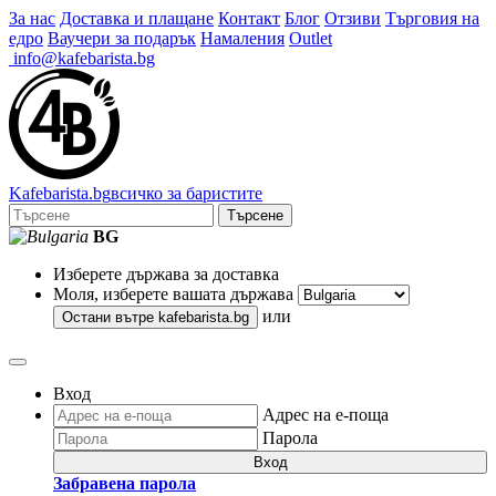
За нас
Доставка и плащане
Контакт
Блог
Отзиви
Търговия на
едро
Ваучери за подарък
Намаления
Outlet
info@kafebarista.bg
Kafe
barista
.bg
всичко за баристите
Търсене
BG
Изберете държава за доставка
Моля, изберете вашата държава
или
Остани вътре
kafebarista.bg
Вход
Адрес на е-поща
Парола
Вход
Забравена парола