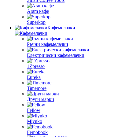
Smart Coffee Tools
Aram кафе
Superkop
Кафемелачки
Ръчни кафемелачки
Електрически кафемелачки
1Zpresso
Eureka
Timemore
Други марки
Fellow
Mlynko
Femobook