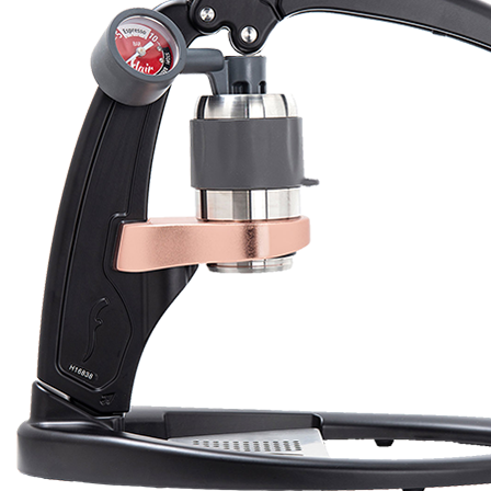
Very professional, fast shipping, will buy again
Ihor Zlobin
Fantastisk upplevelse från början till slut. Snabb leverans, mycket
bra kommunikation och produkter av hög kvalitet. Allt kom
välpackat och i perf ...
George Staf
Fast delivery. Good communication and feedback throughout the
order procedure and delivery.
Martynas Sagaitis
Great product. Game changer.
Will
I absolutely love 4barista. I love the message they wrote on the
delivery box. I love that they compiled a list of resources for me to
utilize for lea ...
Добавяне на преглед