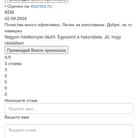
Покажете продукта
Купи
В наличност
доставка на 11.8.
(
опции за доставка
)
Отзиви за продукта
Nespresso почистващи
капсули (10 бр.) | SEALPOD
• Оценен на
4barista.hu
KEM
07.05.2026
Използвал съм го няколко пъти. Препоръчвам го. Почиства с
много добри резултати и е лесен за употреба.
Már többször használtam. ajánlom. Nagyon jó eredménnyel
tisztít, könnyű a használata.
Превеждай
Вижте оригинала
• Оценен на
4barista.hu
Ferenc
14.11.2025
добър, жалко само, че е изчерпан