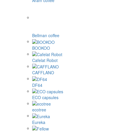
Dolce Gusto капсули
Nespresso капсули
Cafissimo, Caffitaly, K-fee капсули
Tassimo капсули
Illy и други
1Zpresso
4Barista
9Barista