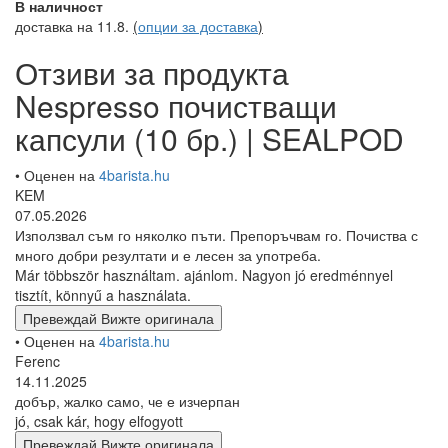
Въведение
Почистване на кафе машината
Nespresso почистващи капсули (10 бр.) | SEALPOD
Отзиви
Nespresso
почистващи капсули (10
бр.) | SEALPOD
Търсите Nespresso почистващи капсули (10 бр.) | SEALPOD
отзиви за продукта?
Досега този продукт е оценен с 5 от 5 звезди от 3 потребители.
По-долу ще намерите отзиви и опит от реални потребители на
Nespresso почистващи капсули (10 бр.) | SEALPOD.
18,90 €
(прибл 36,97 lev)
Без данък 15,75 €