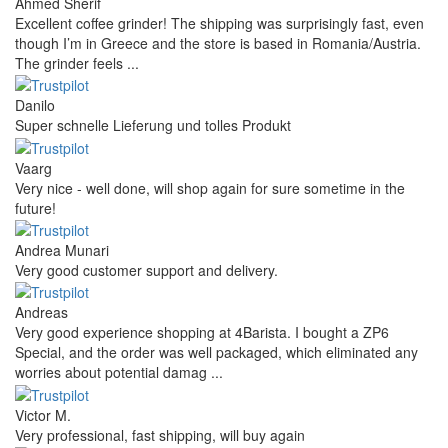
Andres
I bought a cafelat robot, the delivery was really fast and the
products were in great conditions. I will be buying again. The
shipping to Switzerland ...
Mihaylovich
perfect all product,company,delivery, thanks recomended
Nerijus
Excellent store! Friendly and professional communication, fast
shipping, and the item arrived well packaged. The whole
purchasing experience was smoot ...
Richard Möckel
Super Support! Bestellvorgang hat super funktioniert. Ich einen
Feuer bei der Bestellung gemacht, welcher sofort korrigiert
wurde. Der Support ist w ...
Hanna
Def recommend! Even with the trust pilot results, I'm always a bit
scared ordering from websites I did not hear of before, but this
one is 100% solid ...