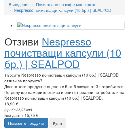
Rancilio
За нас
Доставка и плащане
Контакт
Блог
Отзиви
Търговия на едро
Ваучери за подарък
Намаления
Outlet
info@kafebarista.bg
10 съвета за приготвяне на отлична напитка
Чай от ЕКО капсула, защо не?
Как да изберем пътна кафемашина?
Еспресо тоник – освежаващ летен хит
всички статии