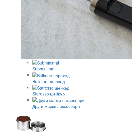
Subminimal
Bellman параход
Staresso шейкър
Други марки / аксесоари