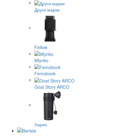
Други марки
Fellow
Mlynko
Femobook
Goat Story ARCO
Харио