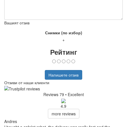
jó, csak kár, hogy elfogyott
Превеждай
Вижте оригинала
• Оценен на
4barista.hu
KEM
02.09.2024
Почиства много ефективно. Лесен за използване. Добре, че го
намерих
Nagyon hatékonyan tisztít. Egyszerű a használata. Jó, hogy
rátaláltam
Превеждай
Вижте оригинала
5/5
3 отзива
3
0
0
0
0
Напишете отзив
Вашето име