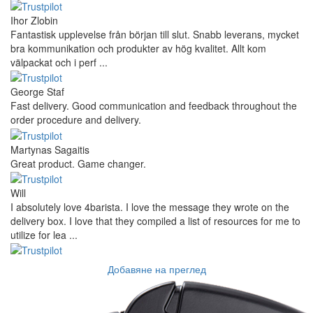
Ahmed Sherif
Excellent coffee grinder! The shipping was surprisingly fast, even
though I’m in Greece and the store is based in Romania/Austria.
The grinder feels ...
Danilo
Super schnelle Lieferung und tolles Produkt
Vaarg
Very nice - well done, will shop again for sure sometime in the
future!
Andrea Munari
Very good customer support and delivery.
Andreas
Very good experience shopping at 4Barista. I bought a ZP6
Special, and the order was well packaged, which eliminated any
worries about potential damag ...
Victor M.