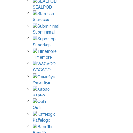
Eureka
Fellow
Flair Espresso
Gene Café
Goat Story
La Pavoni
Mlynko
Morning
PUQ