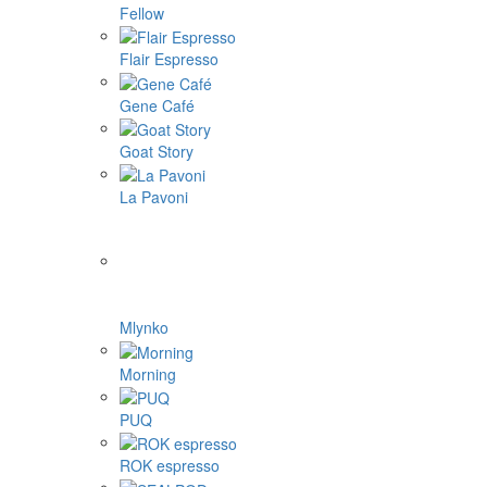
Aram coffee
Bellman coffee
BOOKOO
Cafelat Robot
CAFFLANO
DF64
ECO capsules
ecotree