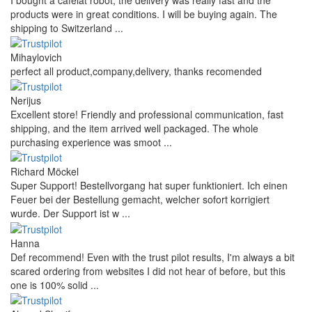
Вашият отзив
Снимки (по избор)
+
Рейтинг
Напишете отзив
Отзиви от наши клиенти
Reviews 79
• Excellent
4.9
more reviews