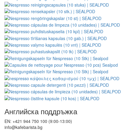
Обслужване на клиенти
Контакт с нас
Добро оплакване
Отказ от договора
Защита на личните данни
Бюлетин - защита на личните данни
Съдържание
Производители
Отзиви
Ваучери за подарък
Намаления
Уроци
Следвайте ни
Други наши магазини