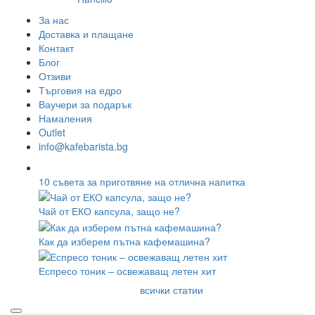
ROK espresso
SEALPOD
Staresso
Subminimal
Superkop
Timemore
WACACO
Фемобук
Харио
Outin
Kaffelogic