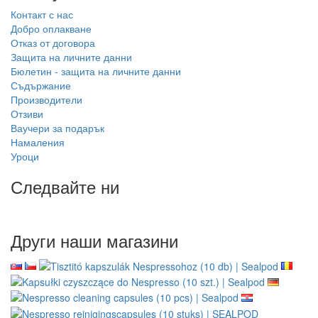
Оторизиран продавач
Специализиран търговец
Wacaco, Cafelat, Flair и др
поддръжка преди и след
покупка
Доставка в ЕС
Стоки на склад в ЕС
доставка до всички страни от
изпращаме от собствен
ЕС
склад
Безплатна доставка за ЕС
за поръчки над 150,00 €
Информация
Връщане на стоки
За нас
Доставка и плащане
Сигурно онлайн плащане GoPay
Правила и условия
Сътрудничете с нас
Търговия на едро
Wacaco - автоматичен дилър
Cafelat - оторизиран дилър