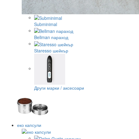
Subminimal
Bellman параход
Staresso шейкър
Други марки / аксесоари
еко капсули