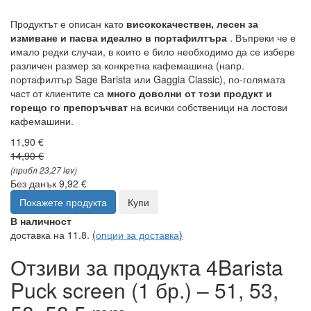
Продуктът е описан като
висококачествен, лесен за
измиване и пасва идеално в портафилтъра
. Въпреки че е
имало редки случаи, в които е било необходимо да се избере
различен размер за конкретна кафемашина (напр.
портафилтър Sage Barista или Gaggia Classic), по-голямата
част от клиентите са
много доволни от този продукт и
горещо го препоръчват
на всички собственици на лостови
кафемашини.
11,90 €
14,90 €
(прибл 23,27 lev)
Без данък 9,92 €
Покажете продукта
Купи
В наличност
доставка на 11.8.
(
опции за доставка
)
Отзиви за продукта 4Barista
Puck screen (1 бр.) – 51, 53,