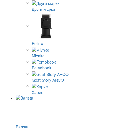
Други марки
Fellow
Mlynko
Femobook
Goat Story ARCO
Харио
Barista