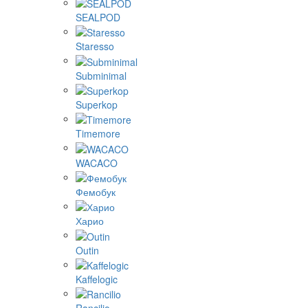
SEALPOD
Staresso
Subminimal
Superkop
Timemore
WACACO
Фемобук
Харио
Outin
Kaffelogic