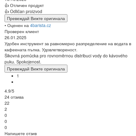
👍 Отличен продукт
👍 Odličan proizvod
Превеждай
Вижте оригинала
• Оценен на
4barista.cz
Проверен клиент
26.01.2025
Удобен инструмент за равномерно разпределение на водата в
кафеената пъпка. Удовлетвореност.
Šikovná pomůcka pro rovnoměrnou distribuci vody do kávového
puku. Spokojenost.
Превеждай
Вижте оригинала
1
4.9/5
24 отзива
22
2
0
0
0
Напишете отзив