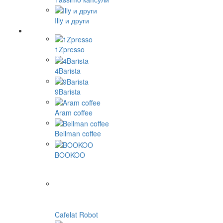
Illy и други
1Zpresso
4Barista
9Barista
Aram coffee
Bellman coffee
BOOKOO
Cafelat Robot