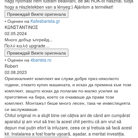
nagy nyomást nem tudtam beállítani, de aki ROK-ot használ, tudja
hogy a részletekben van a lényeg:) Ajánlom a terméket!
Превеждай
Вижте оригинала
• Оценен на
Kafesbarista.gr
ΚΩΝΣΤΑΝΤΙΝΟΣ
02.05.2024
Много добър ъпгрейд...
Πολύ καλό upgrade…
Превеждай
Вижте оригинала
• Оценен на
4barista.ro
Robert
02.08.2023
Оригиналният комплект ми служи добре през няколкото
години, откакто купих машината, и исках да премина към този
комплект, защото исках да полагам по-малко усилия за
приготвяне на бира, което се очакваше да прави този
комплект. Монтажът беше много лесен, така че инвестицията
си заслужаваше.
Chitul original m-a slujit bine cei câțiva ani de când am cumpărat
aparatul și am vrut să trec la acest chit pentru că am vrut să
depun mai puțin efort la infuzare, ceea ce și trebuia să facă acest
kit. Instalarea a fost foarte ușoară, așadar, a meritat investiția.