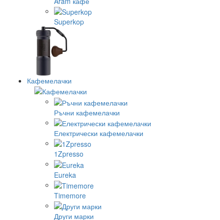
Aram кафе
Superkop
Кафемелачки
Ръчни кафемелачки
Електрически кафемелачки
1Zpresso
Eureka
Timemore
Други марки