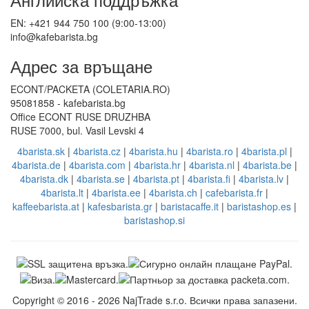
EN: +421 944 750 100 (9:00-13:00)
info@kafebarista.bg
Адрес за връщане
ECONT/PACKETA (COLETARIA.RO)
95081858 - kafebarista.bg
Office ECONT RUSE DRUZHBA
RUSE 7000, bul. Vasil Levski 4
4barista.sk
|
4barista.cz
|
4barista.hu
|
4barista.ro
|
4barista.pl
|
4barista.de
|
4barista.com
|
4barista.hr
|
4barista.nl
|
4barista.be
|
4barista.dk
|
4barista.se
|
4barista.pt
|
4barista.fi
|
4barista.lv
|
4barista.lt
|
4barista.ee
|
4barista.ch
|
cafebarista.fr
|
kaffeebarista.at
|
kafesbarista.gr
|
baristacaffe.it
|
baristashop.es
|
baristashop.si
Copyright © 2016 - 2026 NajTrade s.r.o. Всички права запазени.