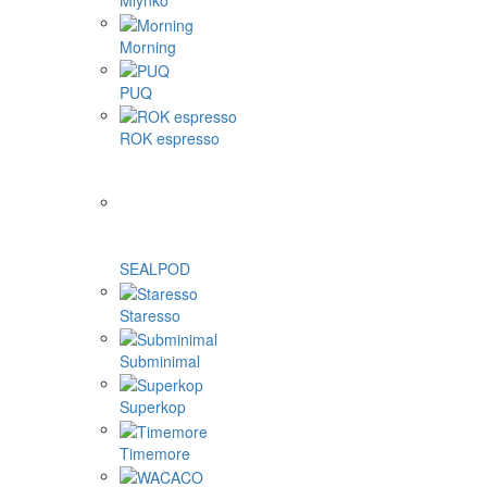
Mlynko
Morning
PUQ
ROK espresso
SEALPOD
Staresso
Subminimal
Superkop
Timemore