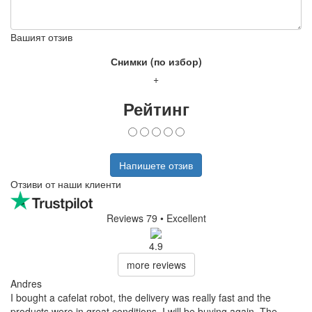
Вашият отзив
Снимки (по избор)
+
Рейтинг
Напишете отзив
Отзиви от наши клиенти
Reviews 79
• Excellent
4.9
more reviews
Andres
I bought a cafelat robot, the delivery was really fast and the
products were in great conditions. I will be buying again. The