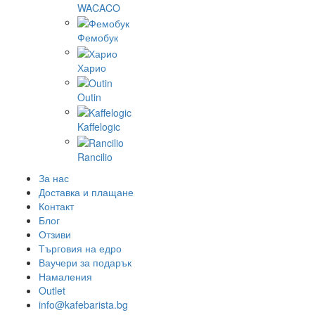
WACACO
Фемобук
Харио
Outin
Kaffelogic
Rancilio
За нас
Доставка и плащане
Контакт
Блог
Отзиви
Търговия на едро
Ваучери за подарък
Намаления
Outlet
info@kafebarista.bg