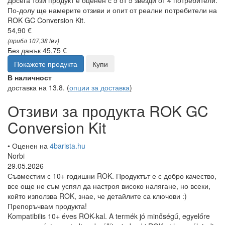
Досега този продукт е оценен с 5 от 5 звезди от 4 потребители.
По-долу ще намерите отзиви и опит от реални потребители на
ROK GC Conversion Kit.
54,90 €
(прибл 107,38 lev)
Без данък 45,75 €
Покажете продукта
Купи
В наличност
доставка на 13.8.
(
опции за доставка
)
Отзиви за продукта ROK GC
Conversion Kit
• Оценен на
4barista.hu
Norbi
29.05.2026
Съвместим с 10+ годишни ROK. Продуктът е с добро качество,
все още не съм успял да настроя високо налягане, но всеки,
който използва ROK, знае, че детайлите са ключови :)
Препоръчвам продукта!
Kompatibilis 10+ éves ROK-kal. A termék jó minőségű, egyelőre