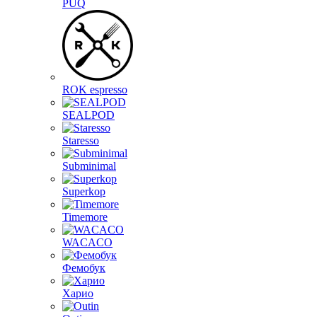
PUQ
ROK espresso
SEALPOD
Staresso
Subminimal
Superkop
Timemore
WACACO
Фемобук
Харио