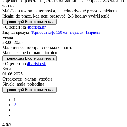
Идеален за работа, където няма машина за еспресо. 2-3 часа на
топло.
Maličká a roztomilá termoska, na jedno dvojité presso s mlékem.
Ideální do práce, kde není presovač. 2-3 hodiny vydrží teplé.
Превеждай
Вижте оригинала
• Оценен на
4barista.hr
Закупен продукт:
Термос за кафе 150 мл - тюркоаз | 4Бариста
Vesna
23.06.2025
Малкият се побира в по-малка чанта.
Malena stane i u manju torbicu.
Превеждай
Вижте оригинала
• Оценен на
4barista.sk
Sona
01.06.2025
Страхотен, малък, удобен
Skvela, mala, pohodlna
Превеждай
Вижте оригинала
1
2
4.6/5