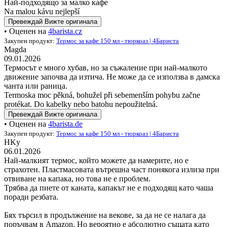
Най-подходящо за малко кафе
Na malou kávu nejlepší
Превеждай
Вижте оригинала
• Оценен на
4barista.cz
Закупен продукт:
Термос за кафе 150 мл - тюркоаз | 4Бариста
Magda
09.01.2026
Термосът е много хубав, но за съжаление при най-малкото
движение започва да изтича. Не може да се използва в дамска
чанта или раница.
Termoska moc pěkná, bohužel při sebemenším pohybu začne
protékat. Do kabelky nebo batohu nepoužitelná.
Превеждай
Вижте оригинала
• Оценен на
4barista.de
Закупен продукт:
Термос за кафе 150 мл - тюркоаз | 4Бариста
HKy
06.01.2026
Най-малкият термос, който можете да намерите, но е
страхотен. Пластмасовата вътрешна част понякога излиза при
отвиване на капака, но това не е проблем.
Трябва да пиете от каната, капакът не е подходящ като чаша
поради резбата.
Бях търсил в продължение на векове, за да не се налага да
поръчвам в Amazon. Но вероятно е абсолютно същата като