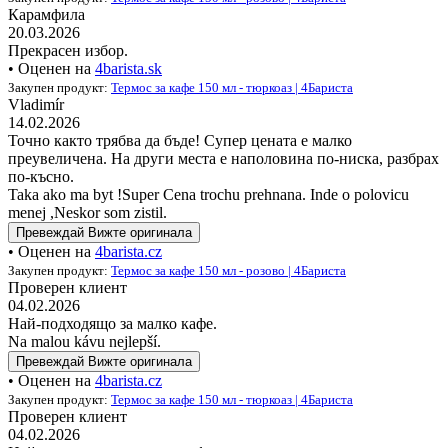
Карамфила
20.03.2026
Прекрасен избор.
• Оценен на
4barista.sk
Закупен продукт:
Термос за кафе 150 мл - тюркоаз | 4Бариста
Vladimír
14.02.2026
Точно както трябва да бъде! Супер цената е малко
преувеличена. На други места е наполовина по-ниска, разбрах
по-късно.
Taka ako ma byt !Super Cena trochu prehnana. Inde o polovicu
menej ,Neskor som zistil.
Превеждай
Вижте оригинала
• Оценен на
4barista.cz
Закупен продукт:
Термос за кафе 150 мл - розово | 4Бариста
Проверен клиент
04.02.2026
Най-подходящо за малко кафе.
Na malou kávu nejlepší.
Превеждай
Вижте оригинала
• Оценен на
4barista.cz
Закупен продукт:
Термос за кафе 150 мл - тюркоаз | 4Бариста
Проверен клиент
04.02.2026