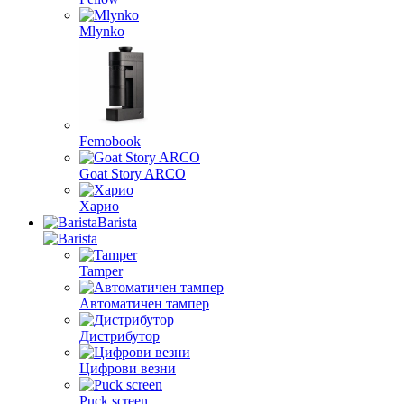
Mlynko
Femobook
Goat Story ARCO
Харио
Barista
Tamper
Автоматичен тампер
Дистрибутор
Цифрови везни
Puck screen