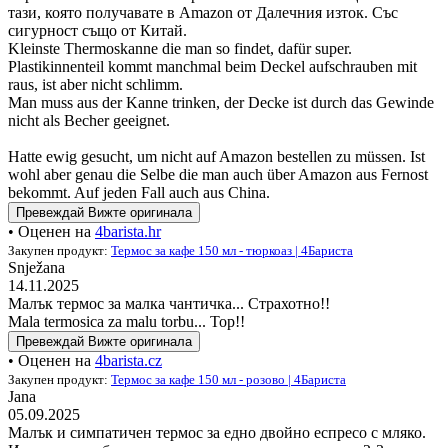
тази, която получавате в Amazon от Далечния изток. Със
сигурност също от Китай.
Kleinste Thermoskanne die man so findet, dafür super.
Plastikinnenteil kommt manchmal beim Deckel aufschrauben mit
raus, ist aber nicht schlimm.
Man muss aus der Kanne trinken, der Decke ist durch das Gewinde
nicht als Becher geeignet.
Hatte ewig gesucht, um nicht auf Amazon bestellen zu müssen. Ist
wohl aber genau die Selbe die man auch über Amazon aus Fernost
bekommt. Auf jeden Fall auch aus China.
Превеждай
Вижте оригинала
• Оценен на
4barista.hr
Закупен продукт:
Термос за кафе 150 мл - тюркоаз | 4Бариста
Snježana
14.11.2025
Малък термос за малка чантичка... Страхотно!!
Mala termosica za malu torbu... Top!!
Превеждай
Вижте оригинала
• Оценен на
4barista.cz
Закупен продукт:
Термос за кафе 150 мл - розово | 4Бариста
Jana
05.09.2025
Малък и симпатичен термос за едно двойно еспресо с мляко.