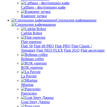
Cafflano - филтрирано кафе
Къмпинг печки
Специални кафемашини
Cafelat Robot
Flair espresso
Flair 58
Flair 49 PRO
Flair PRO
Flair Classic /
Signature
Flair NEO FLEX
Flair 2GO
Flair аксесоари
Bellman coffee
ROK espresso
La Pavoni
9Barista
Рансилио
Goat Story Джина