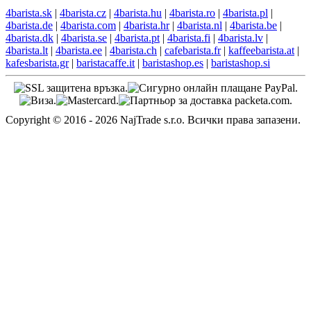
4barista.sk
|
4barista.cz
|
4barista.hu
|
4barista.ro
|
4barista.pl
|
4barista.de
|
4barista.com
|
4barista.hr
|
4barista.nl
|
4barista.be
|
4barista.dk
|
4barista.se
|
4barista.pt
|
4barista.fi
|
4barista.lv
|
4barista.lt
|
4barista.ee
|
4barista.ch
|
cafebarista.fr
|
kaffeebarista.at
|
kafesbarista.gr
|
baristacaffe.it
|
baristashop.es
|
baristashop.si
Copyright © 2016 - 2026 NajTrade s.r.o. Всички права запазени.