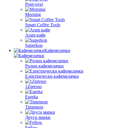
Pour-over
Morning
Smart Coffee Tools
Aram кафе
Superkop
Кафемелачки
Ръчни кафемелачки
Електрически кафемелачки
1Zpresso
Eureka
Timemore
Други марки
Fellow