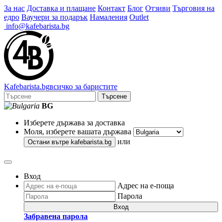
За нас
Доставка и плащане
Контакт
Блог
Отзиви
Търговия на
едро
Ваучери за подарък
Намаления
Outlet
info@kafebarista.bg
Kafe
barista
.bg
всичко за баристите
Търсене
BG
Изберете държава за доставка
Моля, изберете вашата държава
или
Остани вътре
kafebarista.bg
Вход
Адрес на е-поща
Парола
Вход
Забравена парола