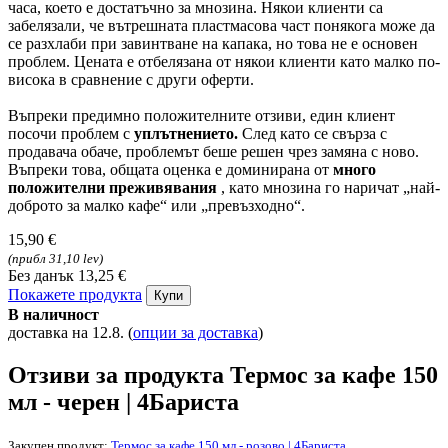
часа, което е достатъчно за мнозина. Някои клиенти са
забелязали, че вътрешната пластмасова част понякога може да
се разхлаби при завинтване на капака, но това не е основен
проблем. Цената е отбелязана от някои клиенти като малко по-
висока в сравнение с други оферти.
Въпреки предимно положителните отзиви, един клиент
посочи проблем с
уплътнението.
След като се свърза с
продавача обаче, проблемът беше решен чрез замяна с ново.
Въпреки това, общата оценка е доминирана от
много
положителни преживявания
, като мнозина го наричат „най-
доброто за малко кафе“ или „превъзходно“.
15,90 €
(прибл 31,10 lev)
Без данък 13,25 €
Покажете продукта
Купи
В наличност
доставка на 12.8.
(
опции за доставка
)
Отзиви за продукта Термос за кафе 150
мл - черен | 4Бариста
Закупен продукт:
Термос за кафе 150 мл - розово | 4Бариста