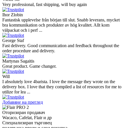
Very professional, fast shipping, will buy again
Ihor Zlobin
Fantastisk upplevelse från början till slut. Snabb leverans, mycket
bra kommunikation och produkter av hög kvalitet. Allt kom
välpackat och i perf ...
George Staf
Fast delivery. Good communication and feedback throughout the
order procedure and delivery.
Martynas Sagaitis
Great product. Game changer.
Will
I absolutely love 4barista. I love the message they wrote on the
delivery box. I love that they compiled a list of resources for me to
utilize for lea ...
Добавяне на преглед
Оторизиран продавач
Wacaco, Cafelat, Flair и др
Специализиран търговец
поддръжка преди и след покупка