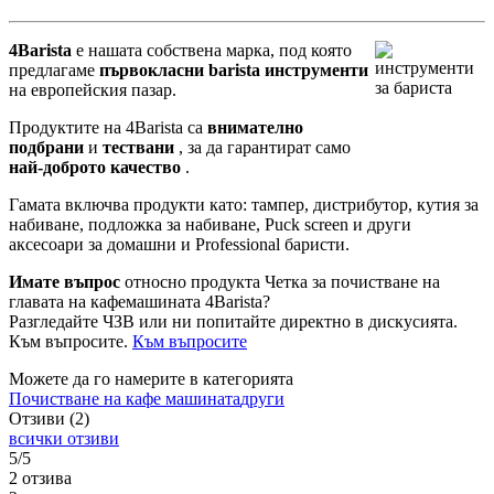
4Barista
е нашата собствена марка, под която
предлагаме
първокласни barista инструменти
на европейския пазар.
Продуктите на 4Barista са
внимателно
подбрани
и
тествани
, за да гарантират само
най-доброто качество
.
Гамата включва продукти като: тампер, дистрибутор, кутия за
набиване, подложка за набиване, Puck screen и други
аксесоари за домашни и Professional баристи.
Имате въпрос
относно продукта Четка за почистване на
главата на кафемашината 4Barista?
Разгледайте ЧЗВ или ни попитайте директно в дискусията.
Към въпросите.
Към въпросите
Можете да го намерите в категорията
Почистване на кафе машината
други
Отзиви (2)
всички отзиви
5/5
2 отзива