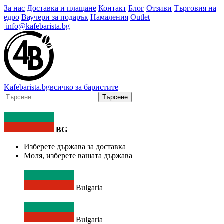
За нас
Доставка и плащане
Контакт
Блог
Отзиви
Търговия на
едро
Ваучери за подарък
Намаления
Outlet
info@kafebarista.bg
Kafe
barista
.bg
всичко за баристите
Търсене
BG
Изберете държава за доставка
Моля, изберете вашата държава
Bulgaria
Bulgaria