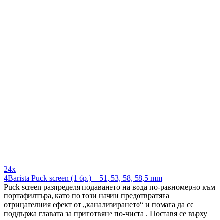
24x
4Barista Puck screen (1 бр.) – 51, 53, 58, 58,5 mm
Puck screen разпределя подаването на вода по-равномерно към
портафилтъра, като по този начин предотвратява
отрицателния ефект от „канализирането“ и помага да се
поддържа главата за приготвяне по-чиста . Поставя се върху