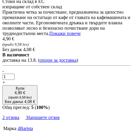
Стоки на склад в ЕС
изпращаме от собствен склад
Практична четка за почистване, предназначена за цялостно
премахване на остатъци от кафе от главата на кафемашината и
околните части. Ергономичната дръжка и твърдите влакна
позволяват лесно и безопасно почистване дори на
труднодостъпни места.
Покажи повече
4,90 €
(прибл 9,58 lev)
Без данък 4,08 €
В наличност
доставка на 13.8.
(
опции за доставка
)
-
+
Купи
4,90 €
(прибл 9,58 lev)
Без данък 4,08 €
Общ преглед:
5
(
100%
)
2 отзива
Напишете отзив
Марка
4Barista