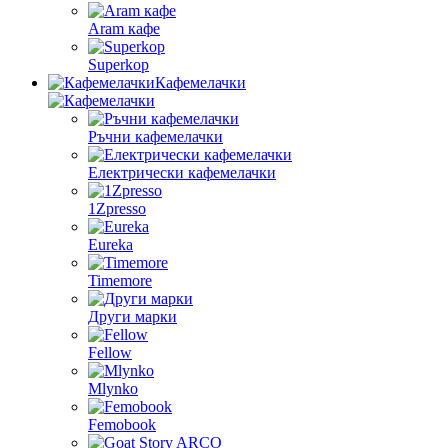
Aram кафе
Superkop
Кафемелачки
Ръчни кафемелачки
Електрически кафемелачки
1Zpresso
Eureka
Timemore
Други марки
Fellow
Mlynko
Femobook