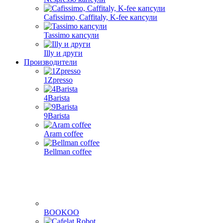
Cafissimo, Caffitaly, K-fee капсули
Tassimo капсули
Illy и други
Производители
1Zpresso
4Barista
9Barista
Aram coffee
Bellman coffee
BOOKOO