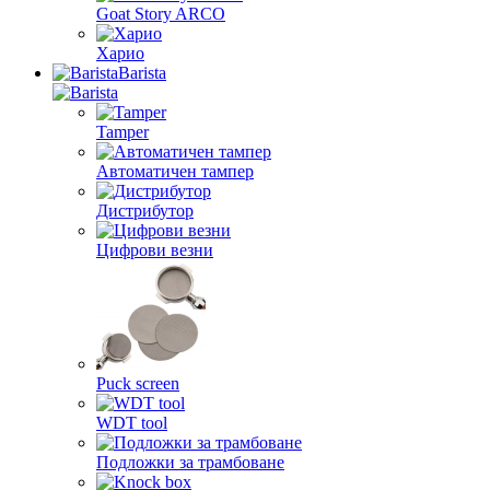
Goat Story ARCO
Харио
Barista
Tamper
Автоматичен тампер
Дистрибутор
Цифрови везни
Puck screen
WDT tool
Подложки за трамбоване