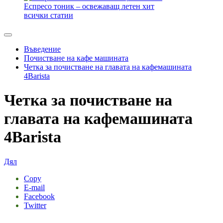
Еспресо тоник – освежаващ летен хит
всички статии
Въведение
Почистване на кафе машината
Четка за почистване на главата на кафемашината
4Barista
Четка за почистване на
главата на кафемашината
4Barista
Дял
Copy
E-mail
Facebook
Twitter