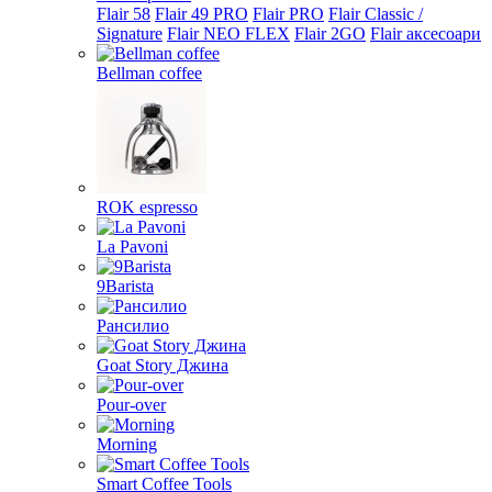
Flair 58
Flair 49 PRO
Flair PRO
Flair Classic /
Signature
Flair NEO FLEX
Flair 2GO
Flair аксесоари
Bellman coffee
ROK espresso
La Pavoni
9Barista
Рансилио
Goat Story Джина
Pour-over
Morning
Smart Coffee Tools