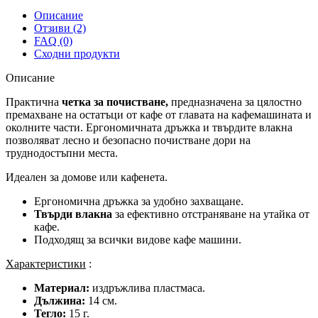
Описание
Отзиви (2)
FAQ (0)
Сходни продукти
Описание
Практична
четка за почистване,
предназначена за цялостно
премахване на остатъци от кафе от главата на кафемашината и
околните части. Ергономичната дръжка и твърдите влакна
позволяват лесно и безопасно почистване дори на
труднодостъпни места.
Идеален за домове или кафенета.
Ергономична дръжка за удобно захващане.
Твърди влакна
за ефективно отстраняване на утайка от
кафе.
Подходящ за всички видове кафе машини.
Характеристики
:
Материал:
издръжлива пластмаса.
Дължина:
14 см.
Тегло:
15 г.