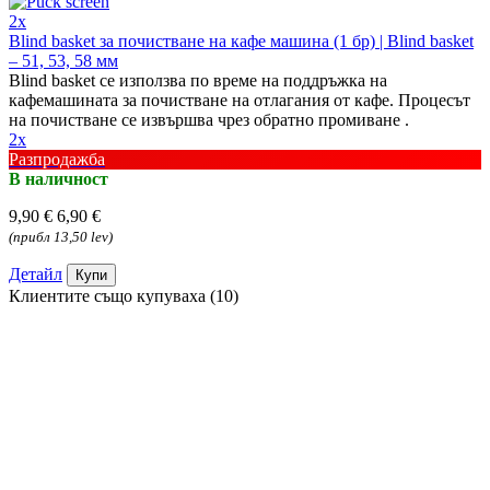
2x
Blind basket за почистване на кафе машина (1 бр) | Blind basket
– 51, 53, 58 мм
Blind basket се използва по време на поддръжка на
кафемашината за почистване на отлагания от кафе. Процесът
на почистване се извършва чрез обратно промиване .
2x
Разпродажба
В наличност
9,90 €
6,90 €
(прибл 13,50 lev)
Детайл
Купи
Клиентите също купуваха (10)