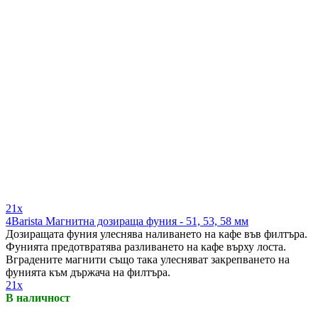
21x
4Barista Магнитна дозираща фуния - 51, 53, 58 мм
Дозиращата фуния улеснява наливането на кафе във филтъра.
Фунията предотвратява разливането на кафе върху лоста.
Вградените магнити също така улесняват закрепването на
фунията към държача на филтъра.
21x
В наличност