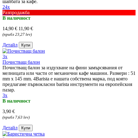
шайбата за кафе.
24x
Разпродажба
В наличност
14,90 €
11,90 €
(прибл 23,27 lev)
Детайл
Купи
3x
Почистващ балон
Почистващ балон за издухване на фини замърсявания от
мелницата или части от механични кафе машини. Размери : 51
mm x 145 mm. 4Barista е нашата собствена марка, под която
предлагаме първокласни barista инструменти на европейския
пазар.
3x
В наличност
3,90 €
(прибл 7,63 lev)
Детайл
Купи