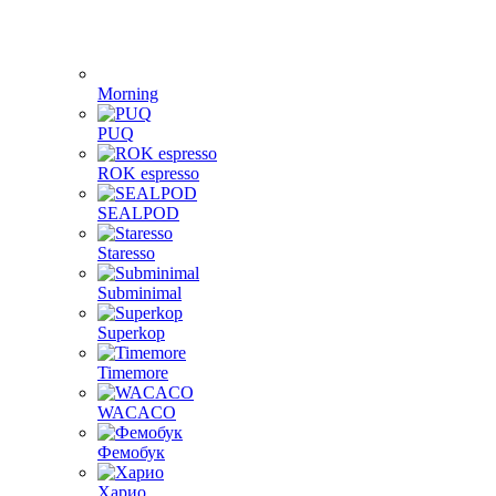
Morning
PUQ
ROK espresso
SEALPOD
Staresso
Subminimal
Superkop
Timemore
WACACO
Фемобук
Харио