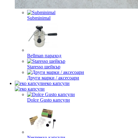
Subminimal
Bellman параход
Staresso шейкър
Други марки / аксесоари
еко капсули
Dolce Gusto капсули
Nespresso капсули