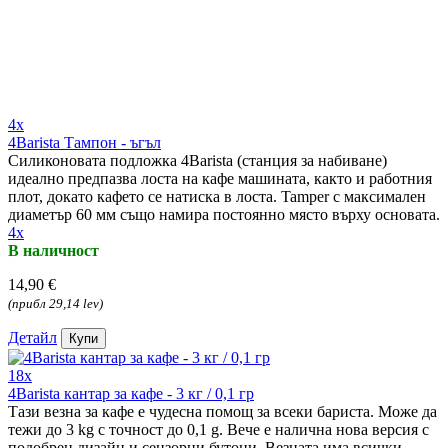
4x
4Barista Тампон - ъгъл
Силиконовата подложка 4Barista (станция за набиване)
идеално предпазва лоста на кафе машината, както и работния
плот, докато кафето се натиска в лоста. Tamper с максимален
диаметър 60 мм също намира постоянно място върху основата.
4x
В наличност
14,90 €
(прибл 29,14 lev)
Детайл
Купи
18x
4Barista кантар за кафе - 3 кг / 0,1 гр
Тази везна за кафе е чудесна помощ за всеки бариста. Може да
тежи до 3 kg с точност до 0,1 g. Вече е налична нова версия с
подобрен дизайн и сензорни бутони. Везната има всички