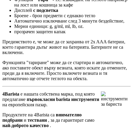
на лост или кошница за кафе
Дисплей
с подсветка
Броене - брои предмети с еднакво тегло
Автоматично изключване след 3 минути бездействие,
Мерни единици: g, g/ml, ml, lb, oz.
прозрачен защитен капак
Предимството е, че може да се захранва от 2x AAA батерии,
което гарантира дълъг живот на батерията. Батериите не са
включени.
Функцията "тариране" може да се стартира и автоматично,
ако поставите обект върху везната, която искате да отмените,
преди да я включите. Просто включете везната и тя
автоматично ще отчете теглото на обекта.
4Barista
е нашата собствена марка, под която
предлагаме
първокласни barista инструменти
на европейския пазар.
Продуктите на 4Barista са
внимателно
подбрани
и
тествани
, за да гарантират само
най-доброто качество
.