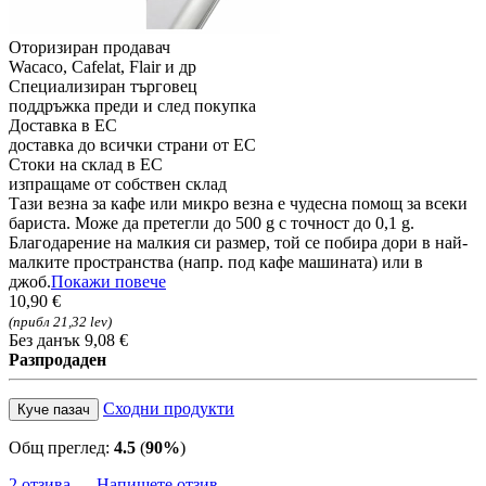
Оторизиран продавач
Wacaco, Cafelat, Flair и др
Специализиран търговец
поддръжка преди и след покупка
Доставка в ЕС
доставка до всички страни от ЕС
Стоки на склад в ЕС
изпращаме от собствен склад
Тази везна за кафе или микро везна е чудесна помощ за всеки
бариста. Може да претегли до 500 g с точност до 0,1 g.
Благодарение на малкия си размер, той се побира дори в най-
малките пространства (напр. под кафе машината) или в
джоб.
Покажи повече
10,90 €
(прибл 21,32 lev)
Без данък 9,08 €
Разпродаден
Сходни продукти
Куче пазач
Общ преглед:
4.5
(
90%
)
2 отзива
Напишете отзив