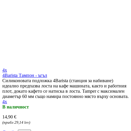
4x
4Barista Тампон - ъгъл
Силиконовата подложка 4Barista (станция за набиване)
идеално предпазва лоста на кафе машината, както и работния
плот, докато кафето се натиска в лоста. Tamper с максимален
диаметър 60 мм също намира постоянно място върху основата.
4x
В наличност
14,90 €
(прибл 29,14 lev)