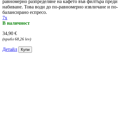
равномерно разпределяне на кафето във филтъра преди
набиване. Това води до по-равномерно извличане и по-
балансирано еспресо.
7x
В наличност
34,90 €
(прибл 68,26 lev)
Детайл
Купи