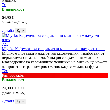
машина.
7x
В наличност
64,90 €
(прибл 126,93 lev)
Детайл
Купи
72x
Mlynko Кафемелачка с керамични мелнички + памучен плик
Mlynko е словашка марка ръчни кафемелачки, изработени от
неръждаема стомана в комбинация с керамични мелнички .
Благодарение на керамичните мелнички на Mlynko ще можете
да приготвите равномерно смляно кафе с желаната фракция.
72x
Разпродажба
В наличност
24,90 €
19,90 €
(прибл 38,92 lev)
Детайл
Купи