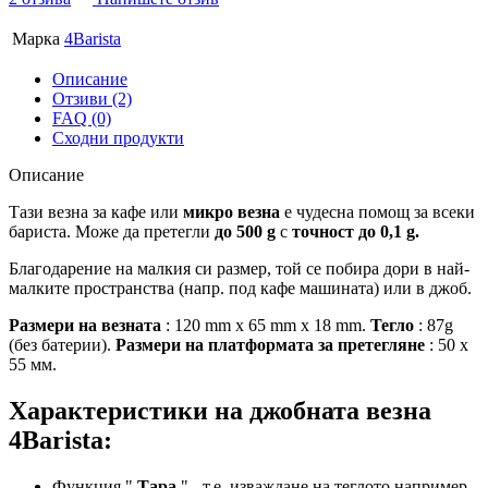
Марка
4Barista
Описание
Отзиви (2)
FAQ (0)
Сходни продукти
Описание
Тази везна за кафе или
микро везна
е чудесна помощ за всеки
бариста. Може да претегли
до 500 g
с
точност до 0,1 g.
Благодарение на малкия си размер, той се побира дори в най-
малките пространства (напр. под кафе машината) или в джоб.
Размери на везната
: 120 mm x 65 mm x 18 mm.
Тегло
: 87g
(без батерии).
Размери на платформата за претегляне
: 50 x
55 мм.
Характеристики на джобната везна
4Barista:
Функция "
Тара
" - т.е. изваждане на теглото например