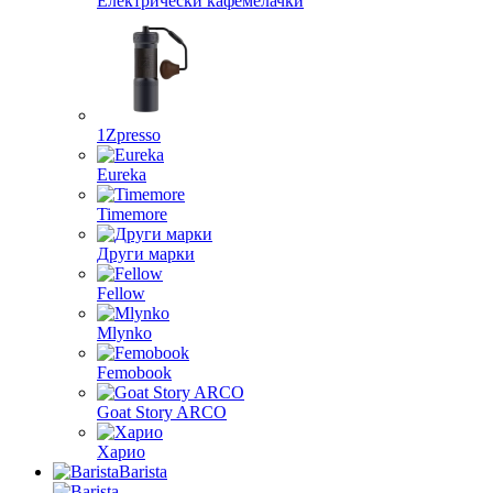
Електрически кафемелачки
1Zpresso
Eureka
Timemore
Други марки
Fellow
Mlynko
Femobook
Goat Story ARCO
Харио
Barista