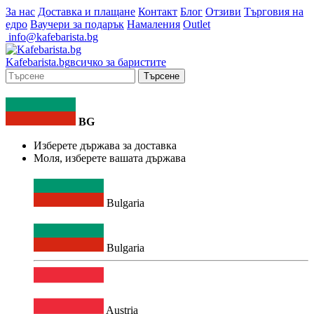
За нас
Доставка и плащане
Контакт
Блог
Отзиви
Търговия на
едро
Ваучери за подарък
Намаления
Outlet
info@kafebarista.bg
Kafe
barista
.bg
всичко за баристите
Търсене
BG
Изберете държава за доставка
Моля, изберете вашата държава
Bulgaria
Bulgaria
Austria