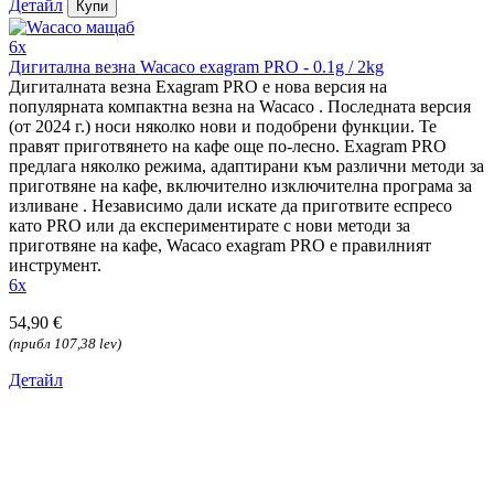
Детайл
Купи
6x
Дигитална везна Wacaco exagram PRO - 0.1g / 2kg
Дигиталната везна Exagram PRO е нова версия на
популярната компактна везна на Wacaco . Последната версия
(от 2024 г.) носи няколко нови и подобрени функции. Те
правят приготвянето на кафе още по-лесно. Exagram PRO
предлага няколко режима, адаптирани към различни методи за
приготвяне на кафе, включително изключителна програма за
изливане . Независимо дали искате да приготвите еспресо
като PRO или да експериментирате с нови методи за
приготвяне на кафе, Wacaco exagram PRO е правилният
инструмент.
6x
54,90 €
(прибл 107,38 lev)
Детайл