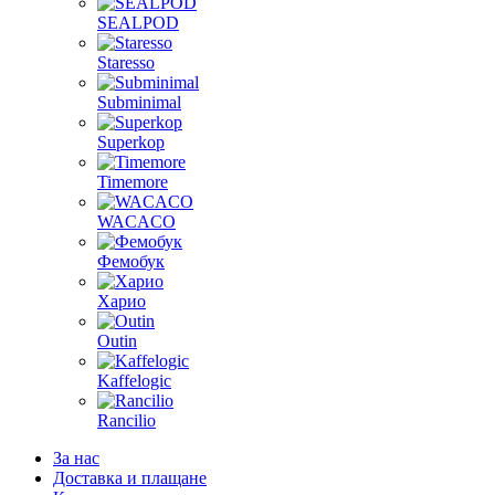
SEALPOD
Staresso
Subminimal
Superkop
Timemore
WACACO
Фемобук
Харио
Outin
Kaffelogic
Rancilio
За нас
Доставка и плащане