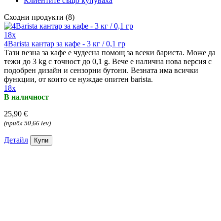
Клиентите също купуваха
Сходни продукти (8)
18x
4Barista кантар за кафе - 3 кг / 0,1 гр
Тази везна за кафе е чудесна помощ за всеки бариста. Може да
тежи до 3 kg с точност до 0,1 g. Вече е налична нова версия с
подобрен дизайн и сензорни бутони. Везната има всички
функции, от които се нуждае опитен barista.
18x
В наличност
25,90 €
(прибл 50,66 lev)
Детайл
Купи