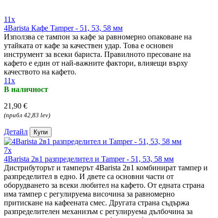
11x
4Barista Кафе Tamper - 51, 53, 58 мм
Използва се тампон за кафе за равномерно опаковане на
утайката от кафе за качествен удар. Това е основен
инструмент за всеки бариста. Правилното пресоване на
кафето е един от най-важните фактори, влияещи върху
качеството на кафето.
11x
В наличност
21,90 €
(прибл 42,83 lev)
Детайл
Купи
7x
4Barista 2в1 разпределител и Tamper - 51, 53, 58 мм
Дистрибуторът и тамперът 4Barista 2в1 комбинират тампер и
разпределител в едно. И двете са основни части от
оборудването за всеки любител на кафето. От едната страна
има тампер с регулируема височина за равномерно
притискане на кафеената смес. Другата страна съдържа
разпределителен механизъм с регулируема дълбочина за