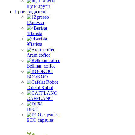
Illy и други
Производители
1Zpresso
4Barista
9Barista
Aram coffee
Bellman coffee
BOOKOO
Cafelat Robot
CAFFLANO
DF64
ECO capsules