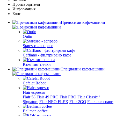
Производители
Информация
Блог
Преносими кафемашини
Outin
Staresso - еспресо
Cafflano - филтрирано кафе
Къмпинг печки
Специални кафемашини
Cafelat Robot
Flair espresso
Flair 58
Flair 49 PRO
Flair PRO
Flair Classic /
Signature
Flair NEO FLEX
Flair 2GO
Flair аксесоари
Bellman coffee