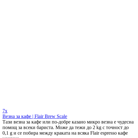
7x
Везна за кафе | Flair Brew Scale
Тази везна за кафе или по-добре казано микро везна е чудесна
помощ за всеки бариста. Може да тежи до 2 kg с точност до
0,1 g и се побира между краката на всяка Flair espresso кафе