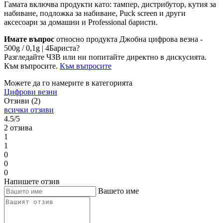
Гамата включва продукти като: тампер, дистрибутор, кутия за
набиване, подложка за набиване, Puck screen и други
аксесоари за домашни и Professional баристи.
Имате въпрос
относно продукта Джобна цифрова везна -
500g / 0,1g | 4Бариста?
Разгледайте ЧЗВ или ни попитайте директно в дискусията.
Към въпросите.
Към въпросите
Можете да го намерите в категорията
Цифрови везни
Отзиви (2)
всички отзиви
4.5/5
2 отзива
1
1
0
0
0
Напишете отзив
Вашето име