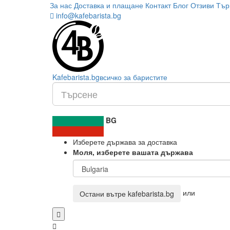
За нас
Доставка и плащане
Контакт
Блог
Отзиви
Тър
info@kafebarista.bg
Kafe
barista
.bg
всичко за баристите
BG
Изберете държава за доставка
Моля, изберете вашата държава
или
Остани вътре
kafebarista.bg