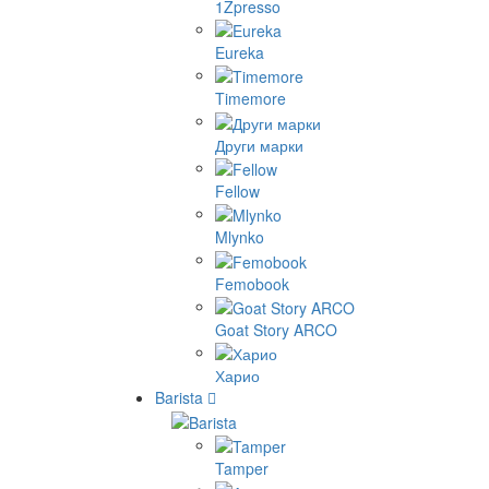
1Zpresso
Eureka
Timemore
Други марки
Fellow
Mlynko
Femobook
Goat Story ARCO
Харио
Barista
Tamper