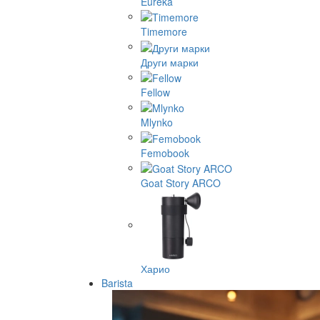
Eureka
Timemore
Други марки
Fellow
Mlynko
Femobook
Goat Story ARCO
Харио
Barista