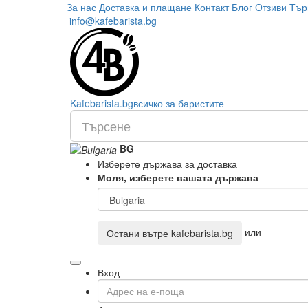
За нас
Доставка и плащане
Контакт
Блог
Отзиви
Тър
info@kafebarista.bg
Kafe
barista
.bg
всичко за баристите
BG
Изберете държава за доставка
Моля, изберете вашата държава
или
Остани вътре
kafebarista.bg
Вход