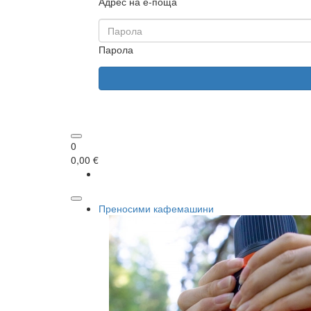
Адрес на е-поща
Парола
0
0,00 €
Преносими кафемашини