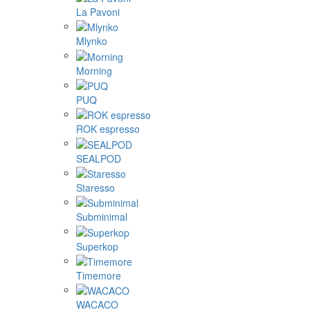
La Pavoni
Mlynko
Morning
PUQ
ROK espresso
SEALPOD
Staresso
Subminimal
Superkop
Timemore
WACACO