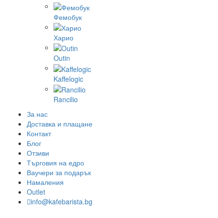
Фемобук
Харио
Outin
Kaffelogic
Rancilio
За нас
Доставка и плащане
Контакт
Блог
Отзиви
Търговия на едро
Ваучери за подарък
Намаления
Outlet
info@kafebarista.bg