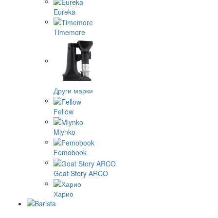
Eureka
Timemore
Други марки
Fellow
Mlynko
Femobook
Goat Story ARCO
Харио