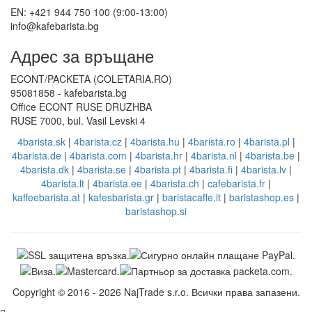
EN: +421 944 750 100 (9:00-13:00)
info@kafebarista.bg
Адрес за връщане
ECONT/PACKETA (COLETARIA.RO)
95081858 - kafebarista.bg
Office ECONT RUSE DRUZHBA
RUSE 7000, bul. Vasil Levski 4
4barista.sk
|
4barista.cz
|
4barista.hu
|
4barista.ro
|
4barista.pl
|
4barista.de
|
4barista.com
|
4barista.hr
|
4barista.nl
|
4barista.be
|
4barista.dk
|
4barista.se
|
4barista.pt
|
4barista.fi
|
4barista.lv
|
4barista.lt
|
4barista.ee
|
4barista.ch
|
cafebarista.fr
|
kaffeebarista.at
|
kafesbarista.gr
|
baristacaffe.it
|
baristashop.es
|
baristashop.si
Copyright © 2016 - 2026 NajTrade s.r.o. Всички права запазени.