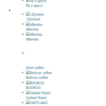
Illy и други
1Zpresso
4Barista
9Barista
Aram coffee
Bellman coffee
BOOKOO
Cafelat Robot