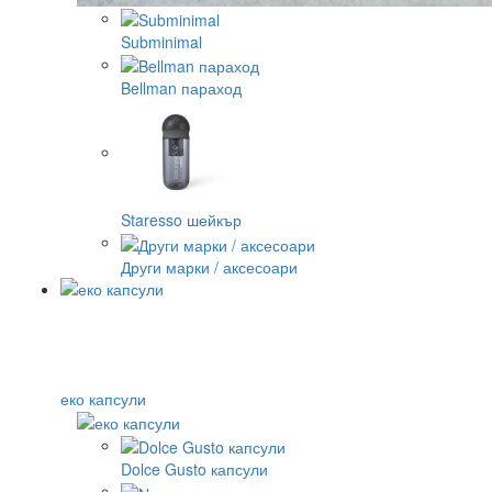
Subminimal
Bellman параход
Staresso шейкър
Други марки / аксесоари
еко капсули
Dolce Gusto капсули