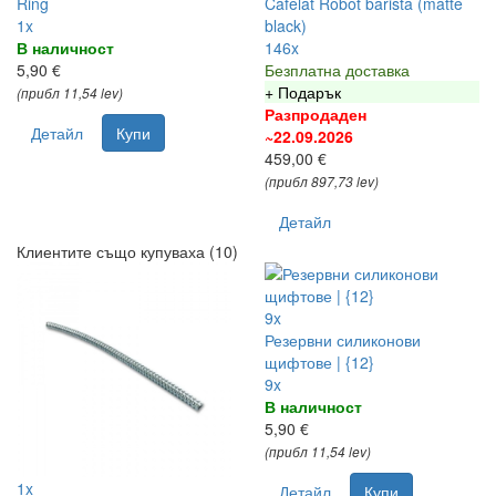
Ring
Cafelat Robot barista (matte
1x
black)
В наличност
146x
5,90 €
Безплатна доставка
+ Подарък
(прибл 11,54 lev)
Разпродаден
Детайл
Купи
~22.09.2026
459,00 €
(прибл 897,73 lev)
Детайл
Клиентите също купуваха (10)
9x
Резервни силиконови
щифтове | {12}
9x
В наличност
5,90 €
(прибл 11,54 lev)
1x
Детайл
Купи