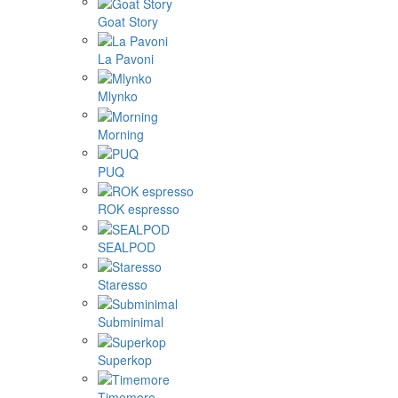
Goat Story
La Pavoni
Mlynko
Morning
PUQ
ROK espresso
SEALPOD
Staresso
Subminimal
Superkop
Timemore