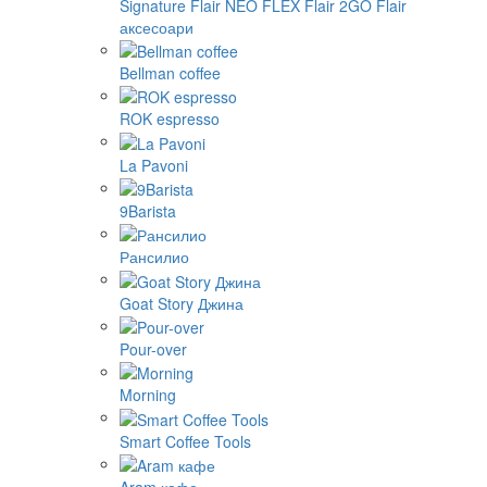
Signature
Flair NEO FLEX
Flair 2GO
Flair
аксесоари
Bellman coffee
ROK espresso
La Pavoni
9Barista
Рансилио
Goat Story Джина
Pour-over
Morning
Smart Coffee Tools
Aram кафе