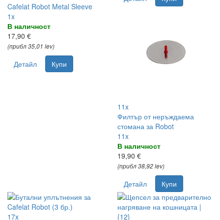
Cafelat Robot Metal Sleeve
1x
В наличност
17,90 €
(прибл 35,01 lev)
Детайл
Купи
11x
Филтър от неръждаема
стомана за Robot
11x
В наличност
19,90 €
(прибл 38,92 lev)
Детайл
Купи
17x