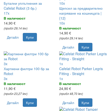
Бутални уплътнения за
10x
Cafelat Robot (3 бр.)
Щепсел за предварително
17x
нагряване на кошницата |
В наличност
{12}
14,90 €
10x
В наличност
(прибл 29,14 lev)
14,90 €
Детайл
Купи
(прибл 29,14 lev)
Детайл
Купи
3x
1x
Хартиени филтри 100 бр за
Cafelat Robot Parker Legris
Robot
Fitting - Straight
3x
1x
В наличност
В наличност
11,90 €
24,90 €
(прибл 23,27 lev)
(прибл 48,70 lev)
Детайл
Купи
Детайл
Купи