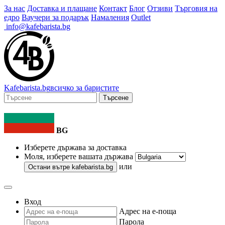
За нас
Доставка и плащане
Контакт
Блог
Отзиви
Търговия на
едро
Ваучери за подарък
Намаления
Outlet
info@kafebarista.bg
Kafe
barista
.bg
всичко за баристите
Търсене
BG
Изберете държава за доставка
Моля, изберете вашата държава
или
Остани вътре
kafebarista.bg
Вход
Адрес на е-поща
Парола