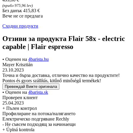
(прибл 975,96 lev)
Без данък 415,83 €
Вече не се предлага
Сходни продукти
Отзиви за продукта Flair 58x - electric
capable | Flair espresso
• Оценен на
4barista.hu
Mayer Krisztián
23.10.2023
Точна и бърза доставка, отлично качество на продуктите!
Pontos és gyors szállítás, kitűnő minőségű termékek!
Превеждай
Вижте оригинала
• Оценен на
4barista.sk
Проверен клиент
25.04.2023
+ Пълен контрол
Профилиране на потока/налягането
Електрическо подгряване Rechly
- Не съвсем подходящ за начинаещи
+ Úplná kontrola