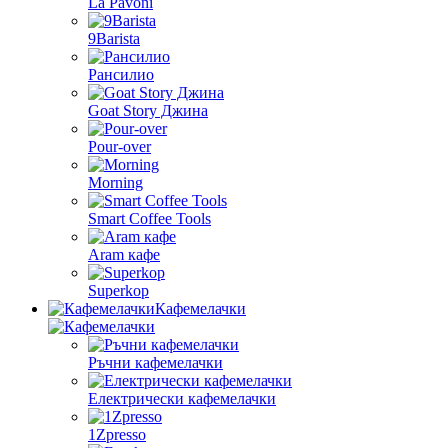
La Pavoni
9Barista
Рансилио
Goat Story Джина
Pour-over
Morning
Smart Coffee Tools
Aram кафе
Superkop
Кафемелачки
Ръчни кафемелачки
Електрически кафемелачки
1Zpresso