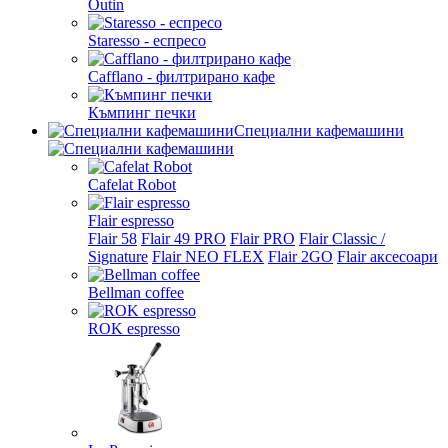
Outin
Staresso - еспресо
Cafflano - филтрирано кафе
Къмпинг печки
Специални кафемашини
Cafelat Robot
Flair espresso
Flair 58
Flair 49 PRO
Flair PRO
Flair Classic /
Signature
Flair NEO FLEX
Flair 2GO
Flair аксесоари
Bellman coffee
ROK espresso