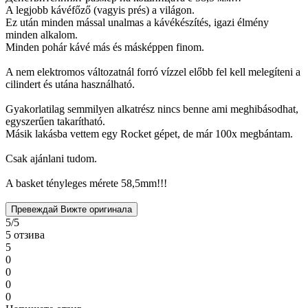
A legjobb kávéfőző (vagyis prés) a világon.
Ez után minden mással unalmas a kávékészítés, igazi élmény
minden alkalom.
Minden pohár kávé más és másképpen finom.
A nem elektromos változatnál forró vízzel előbb fel kell melegíteni a
cilindert és utána használható.
Gyakorlatilag semmilyen alkatrész nincs benne ami meghibásodhat,
egyszerűen takarítható.
Másik lakásba vettem egy Rocket gépet, de már 100x megbántam.
Csak ajánlani tudom.
A basket tényleges mérete 58,5mm!!!
Превеждай
Вижте оригинала
5/5
5 отзива
5
0
0
0
0