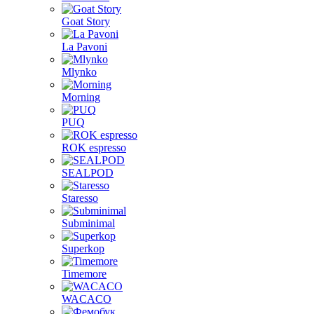
Goat Story
La Pavoni
Mlynko
Morning
PUQ
ROK espresso
SEALPOD
Staresso
Subminimal
Superkop
Timemore
WACACO