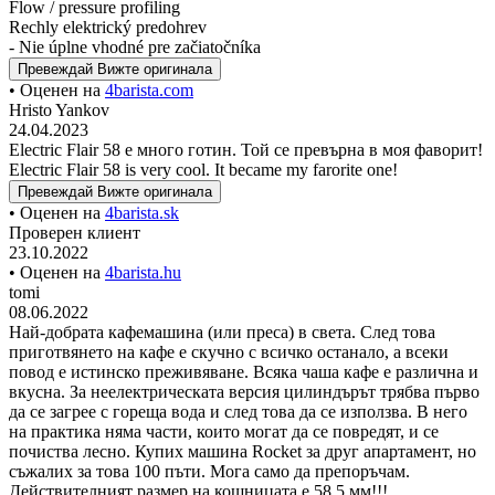
Flow / pressure profiling
Rechly elektrický predohrev
- Nie úplne vhodné pre začiatočníka
Превеждай
Вижте оригинала
• Оценен на
4barista.com
Hristo Yankov
24.04.2023
Electric Flair 58 е много готин. Той се превърна в моя фаворит!
Electric Flair 58 is very cool. It became my farorite one!
Превеждай
Вижте оригинала
• Оценен на
4barista.sk
Проверен клиент
23.10.2022
• Оценен на
4barista.hu
tomi
08.06.2022
Най-добрата кафемашина (или преса) в света. След това
приготвянето на кафе е скучно с всичко останало, а всеки
повод е истинско преживяване. Всяка чаша кафе е различна и
вкусна. За неелектрическата версия цилиндърът трябва първо
да се загрее с гореща вода и след това да се използва. В него
на практика няма части, които могат да се повредят, и се
почиства лесно. Купих машина Rocket за друг апартамент, но
съжалих за това 100 пъти. Мога само да препоръчам.
Действителният размер на кошницата е 58,5 мм!!!