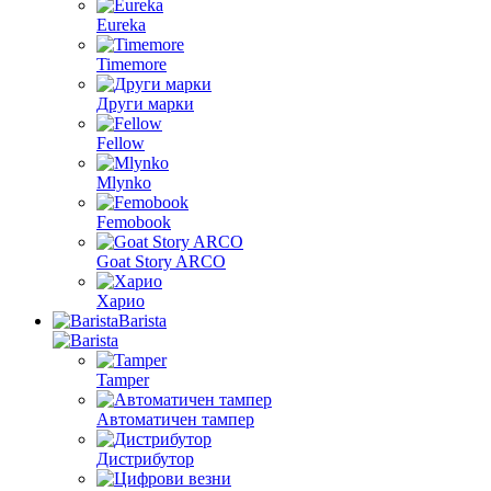
Eureka
Timemore
Други марки
Fellow
Mlynko
Femobook
Goat Story ARCO
Харио
Barista
Tamper
Автоматичен тампер
Дистрибутор