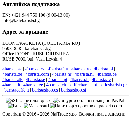
Английска поддръжка
EN: +421 944 750 100 (9:00-13:00)
info@kafebarista.bg
Адрес за връщане
ECONT/PACKETA (COLETARIA.RO)
95081858 - kafebarista.bg
Office ECONT RUSE DRUZHBA
RUSE 7000, bul. Vasil Levski 4
4barista.sk
|
4barista.cz
|
4barista.hu
|
4barista.ro
|
4barista.pl
|
4barista.de
|
4barista.com
|
4barista.hr
|
4barista.nl
|
4barista.be
|
4barista.dk
|
4barista.se
|
4barista.pt
|
4barista.fi
|
4barista.lv
|
4barista.lt
|
4barista.ee
|
4barista.ch
|
kaffeebarista.at
|
kafesbarista.gr
|
baristacaffe.it
|
baristashop.es
|
baristashop.si
Copyright © 2016 - 2026 NajTrade s.r.o. Всички права запазени.