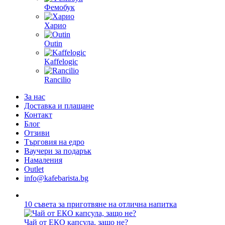
Фемобук
Харио
Outin
Kaffelogic
Rancilio
За нас
Доставка и плащане
Контакт
Блог
Отзиви
Търговия на едро
Ваучери за подарък
Намаления
Outlet
info@kafebarista.bg
10 съвета за приготвяне на отлична напитка
Чай от ЕКО капсула, защо не?