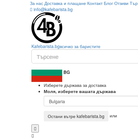
За нас
Доставка и плащане
Контакт
Блог
Отзиви
Тър
info@kafebarista.bg
Kafe
barista
.bg
всичко за баристите
BG
Изберете държава за доставка
Моля, изберете вашата държава
или
Остани вътре
kafebarista.bg