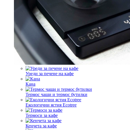
Уреди за печене на кафе
Кана
Термос чаши и термос бутилки
Екологични ястия Ecotree
Термоси за кафе
Кенчета за кафе