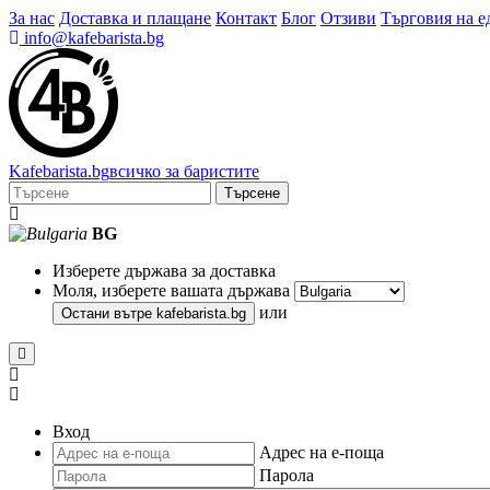
За нас
Доставка и плащане
Контакт
Блог
Отзиви
Търговия на е
info@kafebarista.bg
Kafe
barista
.bg
всичко за баристите
Търсене
BG
Изберете държава за доставка
Моля, изберете вашата държава
или
Остани вътре
kafebarista.bg
Вход
Адрес на е-поща
Парола