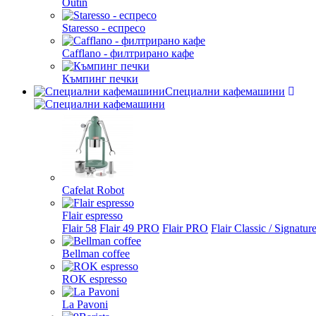
Outin
Staresso - еспресо
Cafflano - филтрирано кафе
Къмпинг печки
Специални кафемашини
Cafelat Robot
Flair espresso
Flair 58
Flair 49 PRO
Flair PRO
Flair Classic / Signatur
Bellman coffee
ROK espresso
La Pavoni