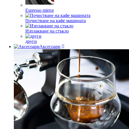
Espresso mirror
Почистване на кафе машината
Изплакване на стъкло
други
Аксесоари