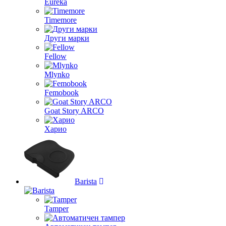
Eureka
Timemore
Други марки
Fellow
Mlynko
Femobook
Goat Story ARCO
Харио
Barista
Tamper