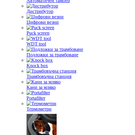
Автоматичен тампер
Дистрибутор
Цифрови везни
Puck screen
WDT tool
Подложки за трамбоване
Knock box
Трамбовъчна станция
Кани за мляко
Portafilter
Термометри