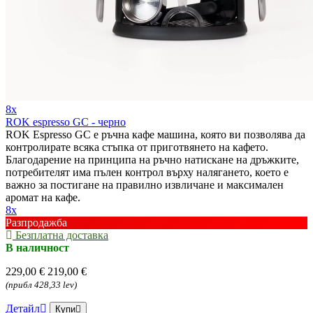
8x
ROK espresso GC - черно
ROK Espresso GC е ръчна кафе машина, която ви позволява да
контролирате всяка стъпка от приготвянето на кафето.
Благодарение на принципа на ръчно натискане на дръжките,
потребителят има пълен контрол върху налягането, което е
важно за постигане на правилно извличане и максимален
аромат на кафе.
8x
Разпродажба
Безплатна доставка
В наличност
229,00 €
219,00 €
(прибл 428,33 lev)
Детайл
Купи