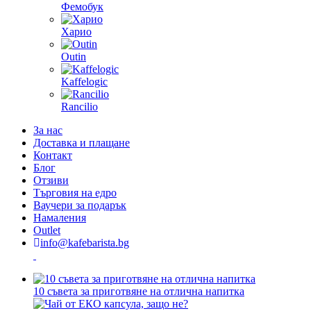
Фемобук
Харио
Outin
Kaffelogic
Rancilio
За нас
Доставка и плащане
Контакт
Блог
Отзиви
Търговия на едро
Ваучери за подарък
Намаления
Outlet
info@kafebarista.bg
10 съвета за приготвяне на отлична напитка