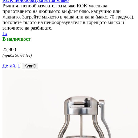
ROK пенообразувател за мляко
Ръчният пенообразувател за мляко ROK улеснява
приготвянето на любимото ви флет бяло, капучино или
макиато. Загрейте млякото в чаша или кана (макс. 70 градуса),
потопете тялото на пенообразувателя в горещото мляко и
започнете да разбивате.
1x
В наличност
25,90 €
(прибл 50,66 lev)
Детайл
Купи