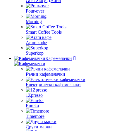
Goat Story Джина
Pour-over
Morning
Smart Coffee Tools
Aram кафе
Superkop
Кафемелачки
Ръчни кафемелачки
Електрически кафемелачки
1Zpresso
Eureka
Timemore
Други марки