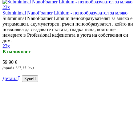
23x
Subminimal NanoFoamer Lithium - пенообразувател за мляко
Subminimal NanoFoamer Lithium пенообразувателят за мляко е
ултрамощен, акумулаторен, ръчен пенообразувател , който ви
позволява да създавате гъстата, гладка пяна, която ще
намерите в Professional кафенетата в уюта на собствения си
дом.
23x
В наличност
59,90 €
(прибл 117,15 lev)
Детайл
Купи