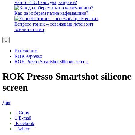
Чай от ЕКО капсула, защо не?
Как да изберем пътна кафемашина?
Еспресо тоник – освежаващ летен хит
всички статии
Въведение
ROK espresso
ROK Presso Smartshot silicone screen
ROK Presso Smartshot silicone
screen
Дял
Copy
E-mail
Facebook
Twitter