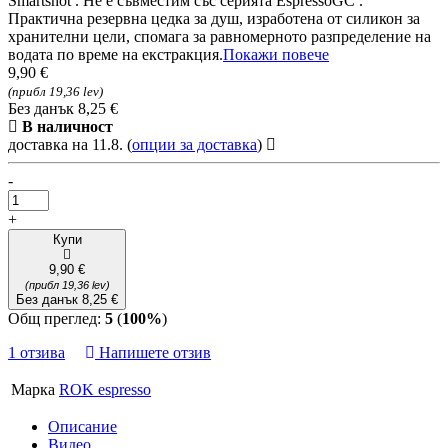
Smartshot . Не е съвместим със серията EspressoGC .
Практична резервна цедка за душ, изработена от силикон за
хранителни цели, спомага за равномерното разпределение на
водата по време на екстракция.
Покажи повече
9,90 €
(прибл 19,36 lev)
Без данък 8,25 €
В наличност
доставка на 11.8.
(
опции за доставка
)
-
+
Купи
9,90 €
(прибл 19,36 lev)
Без данък 8,25 €
Общ преглед:
5
(
100%
)
1 отзива
Напишете отзив
Марка
ROK espresso
Описание
Видео