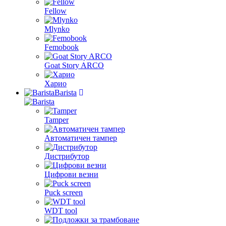
Fellow
Mlynko
Femobook
Goat Story ARCO
Харио
Barista
Tamper
Автоматичен тампер
Дистрибутор
Цифрови везни
Puck screen
WDT tool