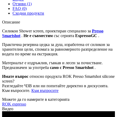
Отзиви (1)
FAQ (0)
Сходни продукти
Описание
Силикон Shower screen, проектиран специално за
Presso
Smartshot
.
Не е съвместим
със серията
EspressoGC
.
Практична резервна цедка за душ, изработена от силикон за
хранителни цели, спомага за равномерното разпределение на
водата по време на екстракция.
Материалът е издръжлив, гъвкав и лесен за почистване.
Предназначен за употреба
само с Presso Smartshot
.
Имате въпрос
относно продукта ROK Presso Smartshot silicone
screen?
Разгледайте ЧЗВ или ни попитайте директно в дискусията.
Към въпросите.
Към въпросите
Можете да го намерите в категорията
ROK espresso
Видео