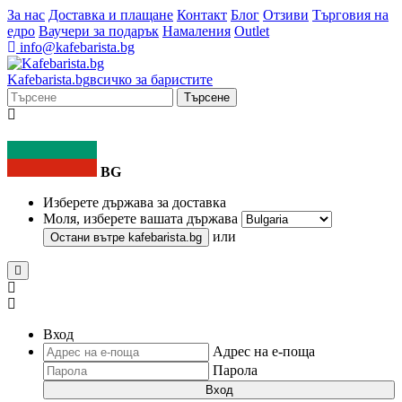
За нас
Доставка и плащане
Контакт
Блог
Отзиви
Търговия на
едро
Ваучери за подарък
Намаления
Outlet
info@kafebarista.bg
Kafe
barista
.bg
всичко за баристите
Търсене
BG
Изберете държава за доставка
Моля, изберете вашата държава
или
Остани вътре
kafebarista.bg
Вход
Адрес на е-поща
Парола
Вход