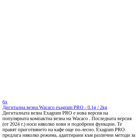
6x
Дигитална везна Wacaco exagram PRO - 0.1g / 2kg
Дигиталната везна Exagram PRO е нова версия на
популярната компактна везна на Wacaco . Последната версия
(от 2024 г.) носи няколко нови и подобрени функции. Те
правят приготвянето на кафе още по-лесно. Exagram PRO
предлага няколко режима, адаптирани към различни методи за