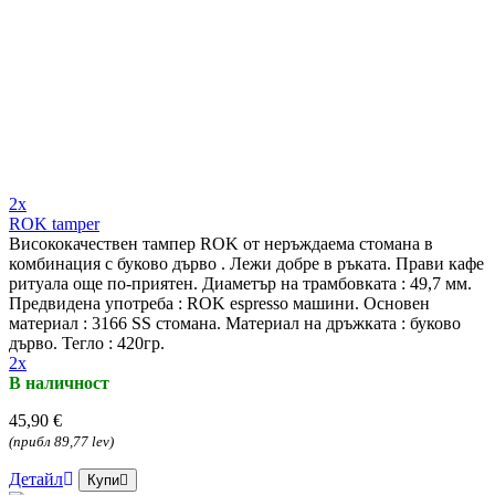
2x
ROK tamper
Висококачествен тампер ROK от неръждаема стомана в
комбинация с буково дърво . Лежи добре в ръката. Прави кафе
ритуала още по-приятен. Диаметър на трамбовката : 49,7 мм.
Предвидена употреба : ROK espresso машини. Основен
материал : 3166 SS стомана. Материал на дръжката : буково
дърво. Тегло : 420гр.
2x
В наличност
45,90 €
(прибл 89,77 lev)
Детайл
Купи