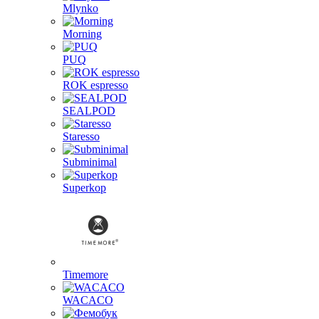
Mlynko
Morning
PUQ
ROK espresso
SEALPOD
Staresso
Subminimal
Superkop
Timemore
WACACO