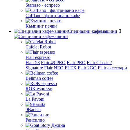
Staresso - еспресо
Cafflano - филтрирано кафе
Къмпинг печки
Специални кафемашини
Cafelat Robot
Flair espresso
Flair 58
Flair 49 PRO
Flair PRO
Flair Classic /
Signature
Flair NEO FLEX
Flair 2GO
Flair аксесоари
Bellman coffee
ROK espresso
La Pavoni
9Barista
Рансилио