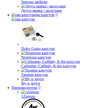
Staresso шейкър
Други марки / аксесоари
еко капсули
Dolce Gusto капсули
Nespresso капсули
Cafissimo, Caffitaly, K-fee капсули
Tassimo капсули
Illy и други
Производители
1Zpresso