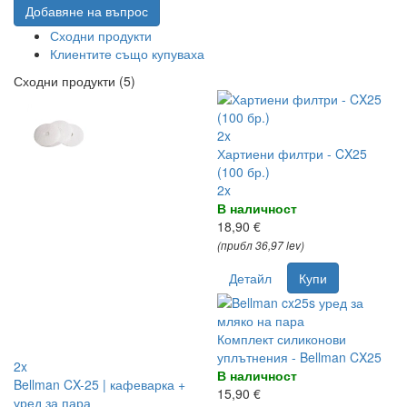
Добавяне на въпрос
Сходни продукти
Клиентите също купуваха
Сходни продукти (5)
2x
Хартиени филтри - CX25
(100 бр.)
2x
В наличност
18,90 €
(прибл 36,97 lev)
Детайл
Купи
Комплект силиконови
уплътнения - Bellman CX25
2x
В наличност
Bellman CX-25 | кафеварка +
15,90 €
уред за пара