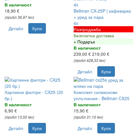
В наличност
4x
18,90 €
Bellman CX-25P | кафеварка
+ уред за пара
(прибл 36,97 lev)
4x
Детайл
Купи
Разпродажба
Безплатна доставка
+ Подарък
В наличност
239,00 €
219,00 €
(прибл 428,33 lev)
Детайл
Купи
Хартиени филтри - CX25 (20
Комплект силиконови
бр.)
уплътнения - Bellman CX25
В наличност
В наличност
6,90 €
15,90 €
(прибл 13,50 lev)
(прибл 31,10 lev)
Детайл
Купи
Детайл
Купи