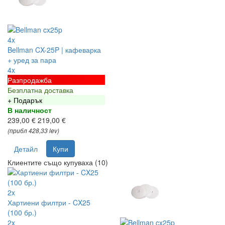
4x
Bellman CX-25P | кафеварка
+ уред за пара
4x
Разпродажба
Безплатна доставка
+ Подарък
В наличност
239,00 €
219,00 €
(прибл 428,33 lev)
Детайл
Купи
Клиентите също купуваха (10)
2x
Хартиени филтри - CX25
(100 бр.)
2x