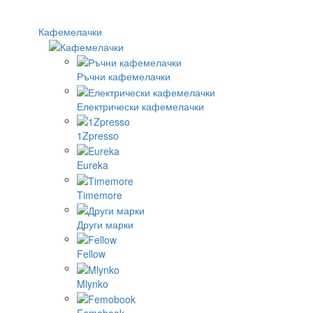
Кафемелачки
Ръчни кафемелачки
Електрически кафемелачки
1Zpresso
Eureka
Timemore
Други марки
Fellow
Mlynko
Femobook