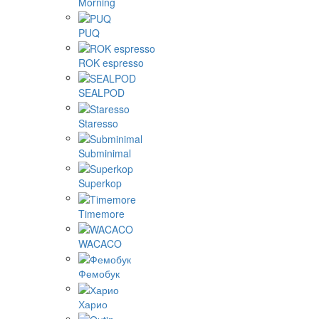
Morning
PUQ
ROK espresso
SEALPOD
Staresso
Subminimal
Superkop
Timemore
WACACO
Фемобук
Харио