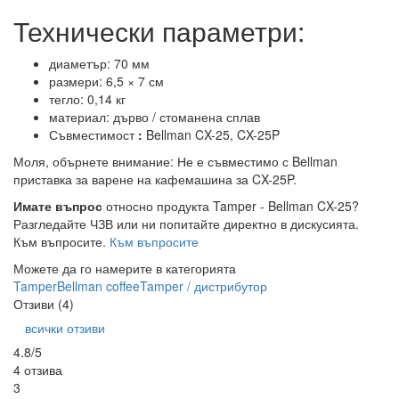
Технически параметри:
диаметър: 70 мм
размери: 6,5 × 7 см
тегло: 0,14 кг
материал: дърво / стоманена сплав
Съвместимост
:
Bellman CX-25, CX-25P
Моля, обърнете внимание: Не е съвместимо с Bellman
приставка за варене на кафемашина за CX-25P.
Имате въпрос
относно продукта Tamper - Bellman CX-25?
Разгледайте ЧЗВ или ни попитайте директно в дискусията.
Към въпросите.
Към въпросите
Можете да го намерите в категорията
Tamper
Bellman coffee
Tamper / дистрибутор
Отзиви (4)
всички отзиви
4.8/5
4 отзива
3