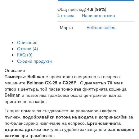
Общ преглед:
4.8
(
96%
)
4 отзива
Напишете отзив
Марка
Bellman coffee
Описание
Отзиви (4)
FAQ (0)
Сходни продукти
Описание
Тамперът Bellman
е проектиран специално за еспресо
машините
Bellman CX-25 и CX25P
. С
диаметър 70 мм
и
отвор в центъра, той пасва точно във филтърната кошница
Bellman и позволява трамбовка около централния вал за
приготвяне на кафе.
Tamper помага за създаването на равномерен кафеен
пълнеж,
подобрявайки потока на водата
и допринасяйки за
по-балансирано извличане на еспресо.
Ергономичната
дървена дръжка
осигурява удобно захващане и
равномерен
натиск
при трамбоване.