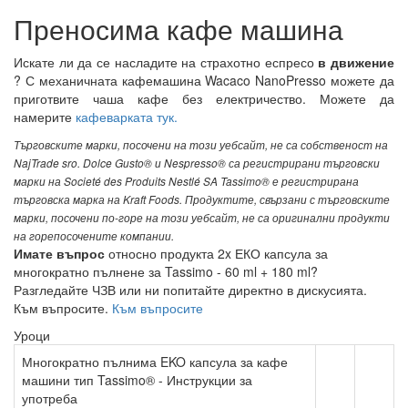
Преносима кафе машина
Искате ли да се насладите на страхотно еспресо
в движение
? С механичната кафемашина Wacaco NanoPresso можете да
приготвите чаша кафе без електричество. Можете да
намерите
кафеварката тук.
Търговските марки, посочени на този уебсайт, не са собственост на
NajTrade sro. Dolce Gusto® и Nespresso® са регистрирани търговски
марки на Societé des Produits Nestlé SA Tassimo® е регистрирана
търговска марка на Kraft Foods. Продуктите, свързани с търговските
марки, посочени по-горе на този уебсайт, не са оригинални продукти
на горепосочените компании.
Имате въпрос
относно продукта 2x ЕКО капсула за
многократно пълнене за Tassimo - 60 ml + 180 ml?
Разгледайте ЧЗВ или ни попитайте директно в дискусията.
Към въпросите.
Към въпросите
Уроци
Многократно пълнима EKO капсула за кафе
машини тип Tassimo® - Инструкции за
употреба