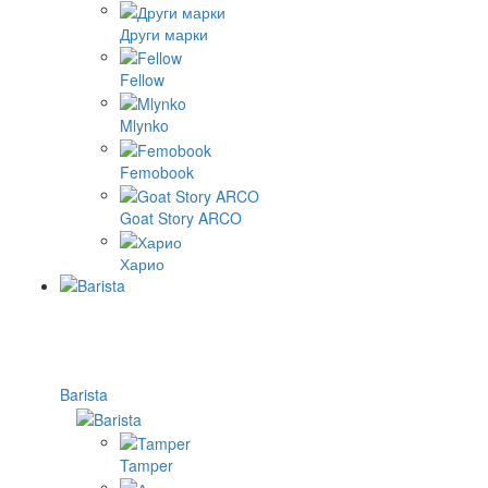
Други марки
Fellow
Mlynko
Femobook
Goat Story ARCO
Харио
Barista
Tamper