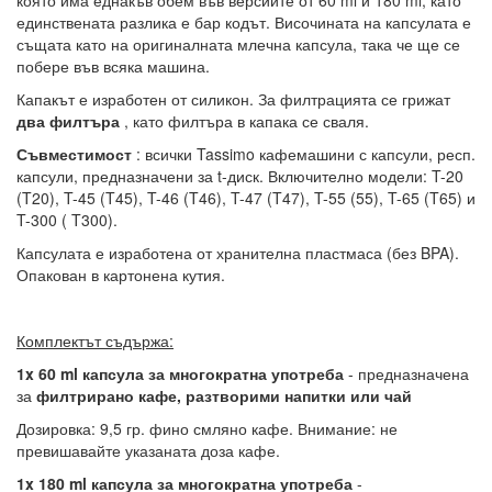
единствената разлика е бар кодът. Височината на капсулата е
същата като на оригиналната млечна капсула, така че ще се
побере във всяка машина.
Капакът е изработен от силикон. За филтрацията се грижат
два филтъра
, като филтъра в капака се сваля.
Съвместимост
: всички Tassimo кафемашини с капсули, респ.
капсули, предназначени за t-диск. Включително модели: T-20
(T20), T-45 (T45), T-46 (T46), T-47 (T47), T-55 (55), T-65 (T65) и
T-300 ( T300).
Капсулата е изработена от хранителна пластмаса (без BPA).
Опакован в картонена кутия.
Комплектът съдържа:
1x 60 ml капсула за многократна употреба
- предназначена
за
филтрирано кафе, разтворими напитки или чай
Дозировка: 9,5 гр. фино смляно кафе. Внимание: не
превишавайте указаната доза кафе.
1x 180 ml капсула за многократна употреба
-