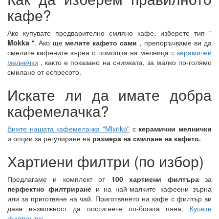
кафе?
Ако купувате предварително смляно кафе, изберете тип "
Mokka
". Ако ще
мелите кафето сами
, препоръчваме ви да
смелите кафените зърна с помощта на мелница
с керамични
мелнички
, както е показано на снимката, за малко по-голямо
смилане от еспресото.
Искате ли да имате добра
кафемелачка?
Вижте нашата кафемелачка "Mlynko"
с
керамични мелнички
и опции за регулиране на
размера на смилане на кафето.
Хартиени филтри (по избор)
Предлагаме и комплект от
100 хартиени филтъра
за
перфектно филтриране
и на най-малките кафеени зърна
или за приготвяне на чай. Приготвянето на кафе с филтър ви
дава възможност да постигнете по-богата пяна.
Купете
филтри тук.