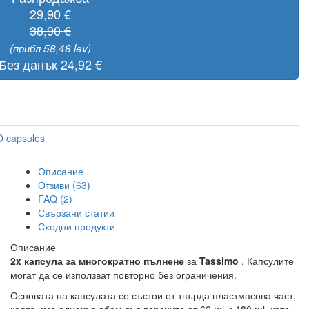
29,90 €
38,90 €
(прибл 58,48 lev)
Без данък 24,92 €
 capsules
Описание
Отзиви (63)
FAQ (2)
Свързани статии
Сходни продукти
Описание
2x капсула за многократно пълнене
за
Tassimo
. Капсулите
могат да се използват повторно без ограничения.
Основата на капсулата се състои от твърда пластмасова част,
която има еднакъв обем във версиите от 60 ml и 180 ml, като