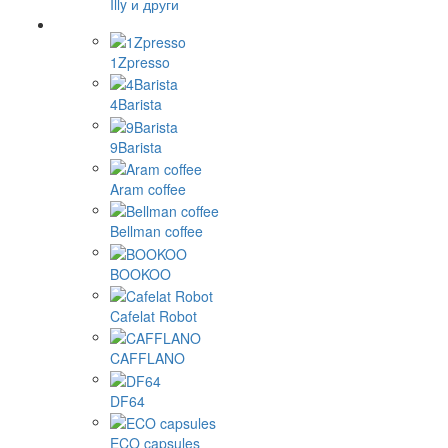
Illy и други
1Zpresso
4Barista
9Barista
Aram coffee
Bellman coffee
BOOKOO
Cafelat Robot
CAFFLANO
DF64
ECO capsules