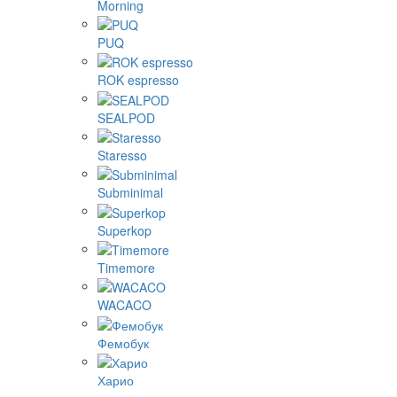
Morning
PUQ
ROK espresso
SEALPOD
Staresso
Subminimal
Superkop
Timemore
WACACO
Фемобук
Харио