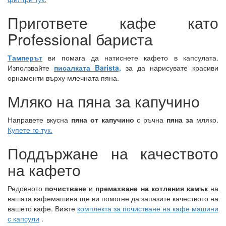
Пригответе кафе като
Professional бариста
Тамперът
ви помага да натиснете кафето в капсулата.
Използвайте
писалката Barista,
за да нарисувате красиви
орнаменти върху млечната пяна.
Мляко на пяна за капучино
Направете вкусна
пяна от капучино
с ръчна
пяна за
мляко.
Купете го тук.
Поддържане на качеството
на кафето
Редовното
почистване
и
премахване на котления камък
на
вашата кафемашина ще ви помогне да запазите качеството на
вашето кафе. Вижте
комплекта за почистване на кафе машини
с капсули
.