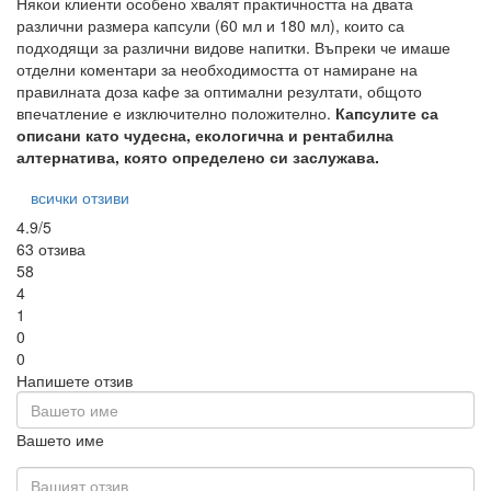
Някои клиенти особено хвалят практичността на двата
различни размера капсули (60 мл и 180 мл), които са
подходящи за различни видове напитки. Въпреки че имаше
отделни коментари за необходимостта от намиране на
правилната доза кафе за оптимални резултати, общото
впечатление е изключително положително.
Капсулите са
описани като чудесна, екологична и рентабилна
алтернатива, която определено си заслужава.
всички отзиви
4.9/5
63 отзива
58
4
1
0
0
Напишете отзив
Вашето име