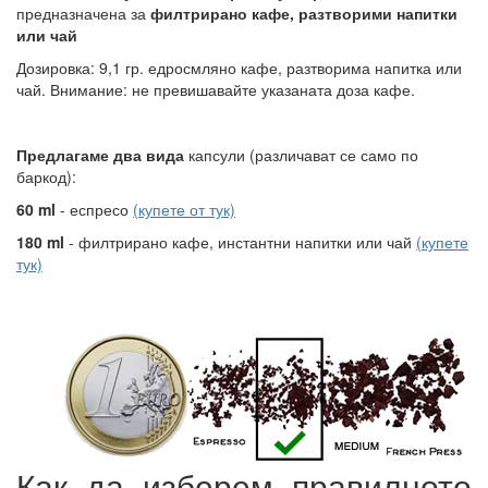
предназначена за
филтрирано кафе, разтворими напитки
или чай
Дозировка: 9,1 гр. едросмляно кафе, разтворима напитка или
чай. Внимание: не превишавайте указаната доза кафе.
Предлагаме два вида
капсули (различават се само по
баркод):
60 ml
- еспресо
(купете от тук)
180 ml
- филтрирано кафе, инстантни напитки или чай
(купете
тук)
Как да изберем правилното