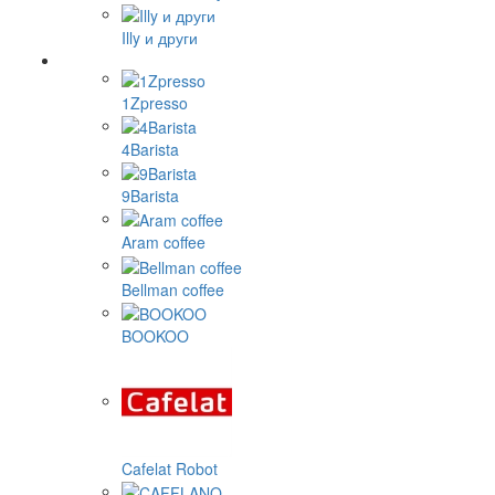
Illy и други
1Zpresso
4Barista
9Barista
Aram coffee
Bellman coffee
BOOKOO
Cafelat Robot