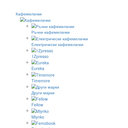
Кафемелачки
Ръчни кафемелачки
Електрически кафемелачки
1Zpresso
Eureka
Timemore
Други марки
Fellow
Mlynko