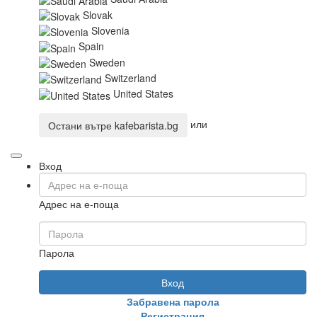
Slovak
Slovenia
Spain
Sweden
Switzerland
United States
или
Остани вътре
kafebarista.bg
Вход
Адрес на е-поща
Парола
Вход
Забравена парола
Регистрация