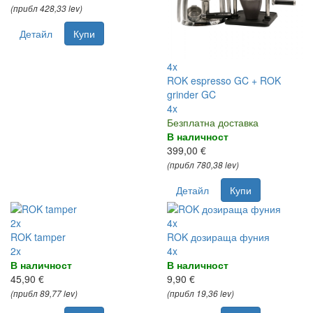
(прибл 428,33 lev)
Детайл
Купи
4x
ROK espresso GC + ROK
grinder GC
4x
Безплатна доставка
В наличност
399,00 €
(прибл 780,38 lev)
Детайл
Купи
2x
4x
ROK tamper
ROK дозираща фуния
2x
4x
В наличност
В наличност
45,90 €
9,90 €
(прибл 89,77 lev)
(прибл 19,36 lev)