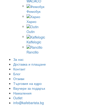
WACACO
Фемобук
Харио
Outin
Kaffelogic
Rancilio
За нас
Доставка и плащане
Контакт
Блог
Отзиви
Търговия на едро
Ваучери за подарък
Намаления
Outlet
info@kafebarista.bg