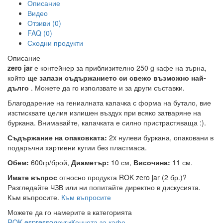
Описание
Видео
Отзиви (0)
FAQ (0)
Сходни продукти
Описание
zero jar
е контейнер за приблизително 250 g кафе на зърна,
който
ще запази съдържанието си свежо възможно най-
дълго
. Можете да го използвате и за други съставки.
Благодарение на гениалната капачка с форма на бутало, вие
изстисквате целия излишен въздух при всяко затваряне на
буркана. Внимавайте, капачката е силно пристрастяваща :).
Съдържание на опаковката:
2x нулеви буркана, опаковани в
подаръчни хартиени кутии без пластмаса.
Обем:
600гр/брой,
Диаметър:
10 см,
Височина:
11 см.
Имате въпрос
относно продукта ROK zero jar (2 бр.)?
Разгледайте ЧЗВ или ни попитайте директно в дискусията.
Към въпросите.
Към въпросите
Можете да го намерите в категорията
ROK espresso
други
Кенчета за кафе