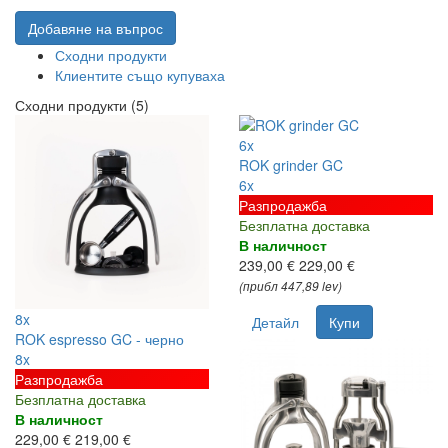
Добавяне на въпрос
Сходни продукти
Клиентите също купуваха
Сходни продукти (5)
6x
ROK grinder GC
6x
Разпродажба
Безплатна доставка
В наличност
239,00 €
229,00 €
(прибл 447,89 lev)
8x
Детайл
Купи
ROK espresso GC - черно
8x
Разпродажба
Безплатна доставка
В наличност
229,00 €
219,00 €