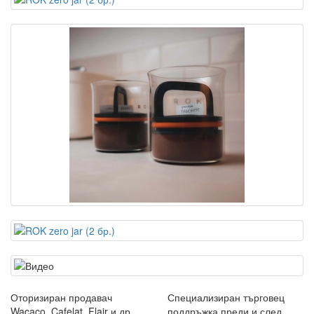
Оторизиран продавач
Специализиран търговец
Wacaco, Cafelat, Flair и др
поддръжка преди и след