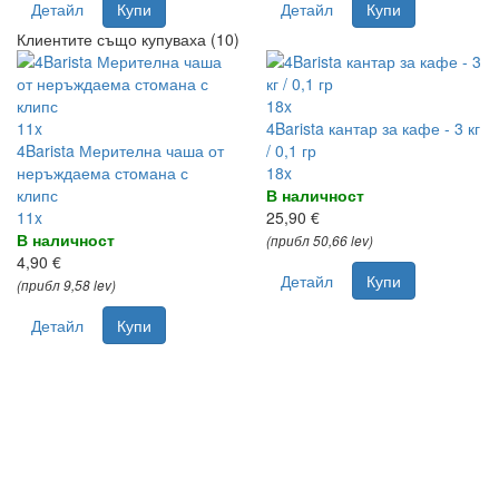
Детайл
Купи
Детайл
Купи
Клиентите също купуваха (10)
18x
11x
4Barista кантар за кафе - 3 кг
4Barista Мерителна чаша от
/ 0,1 гр
неръждаема стомана с
18x
клипс
В наличност
11x
25,90 €
В наличност
(прибл 50,66 lev)
4,90 €
Детайл
Купи
(прибл 9,58 lev)
Детайл
Купи