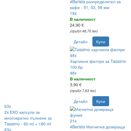
4Barista разпределител за
кафе - 51, 53, 58 мм
19x
В наличност
24,90 €
(прибл 48,70 lev)
Детайл
Купи
48x
Хартиени филтри за Tassimo
100 бр
48x
В наличност
3,90 €
(прибл 7,63 lev)
Детайл
Купи
63x
2x ЕКО капсула за
многократно пълнене за
21x
Tassimo - 60 ml + 180 ml
4Barista Магнитна дозираща
63x