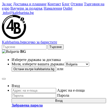
За нас
Доставка и плащане
Контакт
Блог
Отзиви
Търговия на
едро
Ваучери за подарък
Намаления
Outlet
info@kafebarista.bg
Kafe
barista
.bg
всичко за баристите
Търсене
BG
Изберете държава за доставка
Моля, изберете вашата държава
или
Остани вътре
kafebarista.bg
Вход
Адрес на е-поща
Парола
Вход
Забравена парола