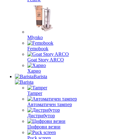
Mlynko
Femobook
Goat Story ARCO
Харио
Barista
Tamper
Автоматичен тампер
Дистрибутор
Цифрови везни
Puck screen