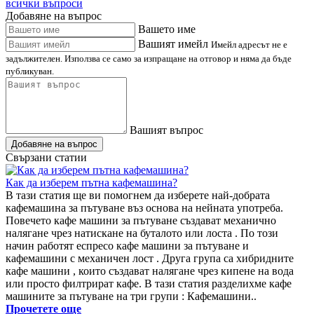
всички въпроси
Добавяне на въпрос
Вашето име
Вашият имейл
Имейл адресът не е
задължителен. Използва се само за изпращане на отговор и няма да бъде
публикуван.
Вашият въпрос
Добавяне на въпрос
Свързани статии
Как да изберем пътна кафемашина?
В тази статия ще ви помогнем да изберете най-добрата
кафемашина за пътуване въз основа на нейната употреба.
Повечето кафе машини за пътуване създават механично
налягане чрез натискане на буталото или лоста . По този
начин работят еспресо кафе машини за пътуване и
кафемашини с механичен лост . Друга група са хибридните
кафе машини , които създават налягане чрез кипене на вода
или просто филтрират кафе. В тази статия разделихме кафе
машините за пътуване на три групи : Кафемашини..
Прочетете още