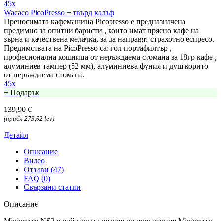
45x
Wacaco PicoPresso + твърд калъф
Преносимата кафемашина Picopresso е предназначена
предимно за опитни баристи , които имат прясно кафе на
зърна и качествена мелачка, за да направят страхотно еспресо.
Предимствата на PicoPresso са: гол портафилтър ,
професионална кошница от неръждаема стомана за 18гр кафе ,
алуминиев тампер (52 мм), алуминиева фуния и душ корито
от неръждаема стомана.
45x
+ Подарък
139,90 €
(прибл 273,62 lev)
Детайл
Описание
Видео
Отзиви (47)
FAQ (0)
Свързани статии
Описание
Minipresso NS2 е най-новата версия на популярния Minipresso.