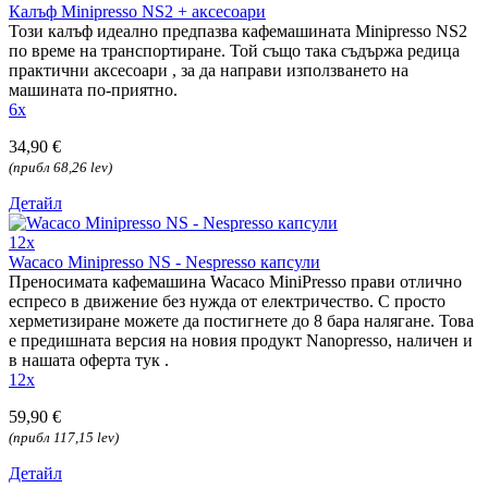
Калъф Minipresso NS2 + аксесоари
Този калъф идеално предпазва кафемашината Minipresso NS2
по време на транспортиране. Той също така съдържа редица
практични аксесоари , за да направи използването на
машината по-приятно.
6x
34,90 €
(прибл 68,26 lev)
Детайл
12x
Wacaco Minipresso NS - Nespresso капсули
Преносимата кафемашина Wacaco MiniPresso прави отлично
еспресо в движение без нужда от електричество. С просто
херметизиране можете да постигнете до 8 бара налягане. Това
е предишната версия на новия продукт Nanopresso, наличен и
в нашата оферта тук .
12x
59,90 €
(прибл 117,15 lev)
Детайл