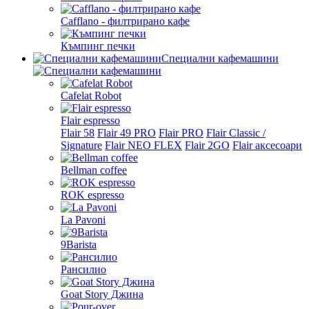
Cafflano - филтрирано кафе
Къмпинг печки
Специални кафемашини
Cafelat Robot
Flair espresso
Flair 58
Flair 49 PRO
Flair PRO
Flair Classic /
Signature
Flair NEO FLEX
Flair 2GO
Flair аксесоари
Bellman coffee
ROK espresso
La Pavoni
9Barista
Рансилио
Goat Story Джина