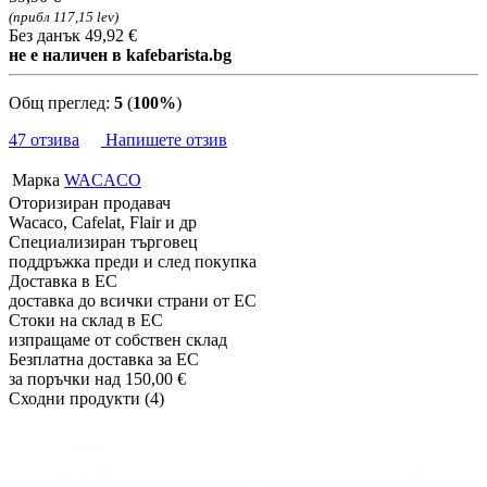
(прибл 117,15 lev)
Без данък 49,92 €
не е наличен в kafebarista.bg
Общ преглед:
5
(
100%
)
47 отзива
Напишете отзив
Марка
WACACO
Оторизиран продавач
Wacaco, Cafelat, Flair и др
Специализиран търговец
поддръжка преди и след покупка
Доставка в ЕС
доставка до всички страни от ЕС
Стоки на склад в ЕС
изпращаме от собствен склад
Безплатна доставка за ЕС
за поръчки над 150,00 €
Сходни продукти (4)