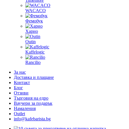
Timemore
WACACO
Фемобук
Харио
Outin
Kaffelogic
Rancilio
За нас
Доставка и плащане
Контакт
Блог
Отзиви
Търговия на едро
Ваучери за подарък
Намаления
Outlet
info@kafebarista.bg