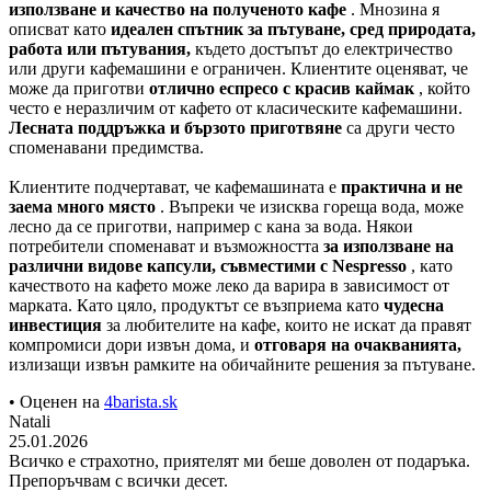
използване и качество на полученото кафе
. Мнозина я
описват като
идеален спътник за пътуване, сред природата,
работа или пътувания,
където достъпът до електричество
или други кафемашини е ограничен. Клиентите оценяват, че
може да приготви
отлично еспресо с красив каймак
, който
често е неразличим от кафето от класическите кафемашини.
Лесната поддръжка и бързото приготвяне
са други често
споменавани предимства.
Клиентите подчертават, че кафемашината е
практична и не
заема много място
. Въпреки че изисква гореща вода, може
лесно да се приготви, например с кана за вода. Някои
потребители споменават и възможността
за използване на
различни видове капсули, съвместими с Nespresso
, като
качеството на кафето може леко да варира в зависимост от
марката. Като цяло, продуктът се възприема като
чудесна
инвестиция
за любителите на кафе, които не искат да правят
компромиси дори извън дома, и
отговаря на очакванията,
излизащи извън рамките на обичайните решения за пътуване.
• Оценен на
4barista.sk
Natali
25.01.2026
Всичко е страхотно, приятелят ми беше доволен от подаръка.
Препоръчвам с всички десет.