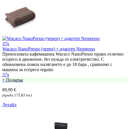
37x
Wacaco NanoPresso (черен) + адаптер Nespresso
Преносимата кафемашина Wacaco NanoPresso прави отлично
еспресо в движение, без нужда от електричество. С
обикновена помпа налягането е до 18 бара , сравнимо с
машина за еспресо regular.
37x
+ Подарък
89,90 €
(прибл 175,83 lev)
Детайл