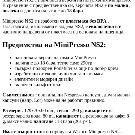
В сравнение с предшественика си, версията NS2 е
по-малка
,
по-лека
и достига налягане до
18 бара
.
Minipresso NS2 е изработен от
пластмаса без BPA
.
Пластмасата, използвана в модела NS2, е
екологична
и е
частично направена от пластмаса на основата на пшеница.
Предимства на MiniPresso NS2:
най-новата версия на гамата MiniPresso
налягане до 18 бара, тегло само 290гр
съдържа подобрен Portafilter за още по-добър крем
изработени от екологично чиста пластмаса
елегантен и модерен дизайн
включен калъф от плат
Съвместимост
: оригинални Nespresso капсули, други марки
капсули (напр. Lor) може да не работят правилно.
Размери
: 129x70x60 mm,
тегло
: 290 g,
капацитет
на
резервоара за вода: 80 ml,
капацитет
на резервоара за кафе: 8
g, максимално
налягане
: 18 бара (261 psi).
Имате въпрос
относно продукта Wacaco Minipresso NS2 -