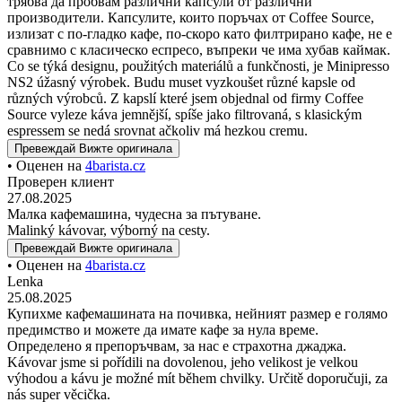
трябва да пробвам различни капсули от различни
производители. Капсулите, които поръчах от Coffee Source,
излизат с по-гладко кафе, по-скоро като филтрирано кафе, не е
сравнимо с класическо еспресо, въпреки че има хубав каймак.
Co se týká designu, použitých materiálů a funkčnosti, je Minipresso
NS2 úžasný výrobek. Budu muset vyzkoušet různé kapsle od
různých výrobců. Z kapslí které jsem objednal od firmy Coffee
Source vyleze káva jemnější, spíše jako filtrovaná, s klasickým
espressem se nedá srovnat ačkoliv má hezkou cremu.
Превеждай
Вижте оригинала
• Оценен на
4barista.cz
Проверен клиент
27.08.2025
Малка кафемашина, чудесна за пътуване.
Malinký kávovar, výborný na cesty.
Превеждай
Вижте оригинала
• Оценен на
4barista.cz
Lenka
25.08.2025
Купихме кафемашината на почивка, нейният размер е голямо
предимство и можете да имате кафе за нула време.
Определено я препоръчвам, за нас е страхотна джаджа.
Kávovar jsme si pořídili na dovolenou, jeho velikost je velkou
výhodou a kávu je možné mít během chvilky. Určitě doporučuji, za
nás super věcička.