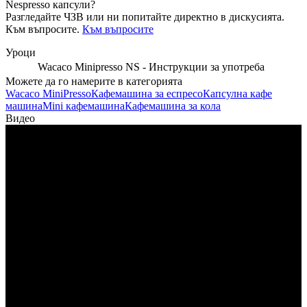
Nespresso капсули?
Разгледайте ЧЗВ или ни попитайте директно в дискусията.
Към въпросите.
Към въпросите
Уроци
Wacaco Minipresso NS - Инструкции за употреба
Можете да го намерите в категорията
Wacaco MiniPresso
Кафемашина за еспресо
Капсулна кафе
машина
Mini кафемашина
Кафемашина за кола
Видео