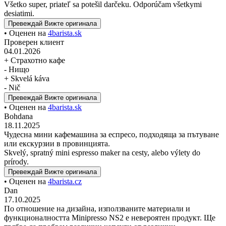
Všetko super, priateľ sa potešil darčeku. Odporúčam všetkymi
desiatimi.
Превеждай
Вижте оригинала
• Оценен на
4barista.sk
Проверен клиент
04.01.2026
+ Страхотно кафе
- Нищо
+ Skvelá káva
- Nič
Превеждай
Вижте оригинала
• Оценен на
4barista.sk
Bohdana
18.11.2025
Чудесна мини кафемашина за еспресо, подходяща за пътуване
или екскурзии в провинцията.
Skvelý, spratný mini espresso maker na cesty, alebo výlety do
prírody.
Превеждай
Вижте оригинала
• Оценен на
4barista.cz
Dan
17.10.2025
По отношение на дизайна, използваните материали и
функционалността Minipresso NS2 е невероятен продукт. Ще