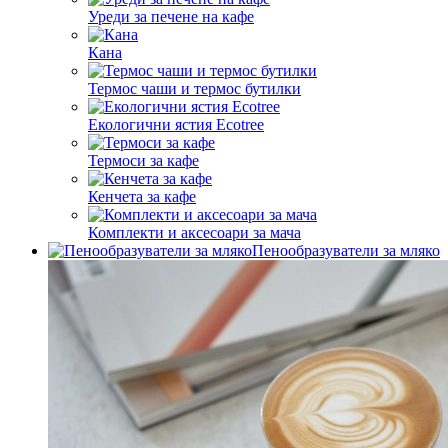
Уреди за печене на кафе
Кана
Термос чаши и термос бутилки
Екологични ястия Ecotree
Термоси за кафе
Кенчета за кафе
Комплекти и аксесоари за мача
Пенообразуватели за мляко