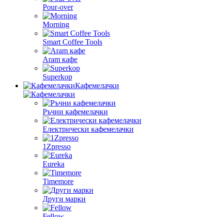
Pour-over
Morning
Smart Coffee Tools
Aram кафе
Superkop
Кафемелачки
Ръчни кафемелачки
Електрически кафемелачки
1Zpresso
Eureka
Timemore
Други марки
Fellow