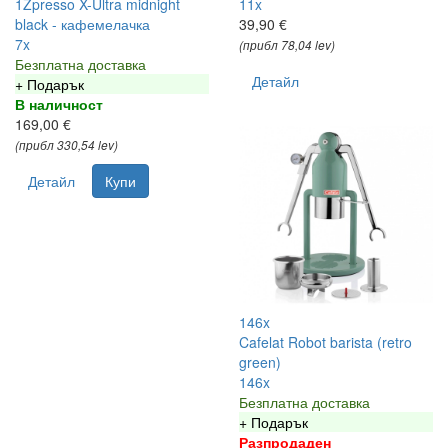
1Zpresso X-Ultra midnight
11x
black - кафемелачка
39,90 €
7x
(прибл 78,04 lev)
Безплатна доставка
Детайл
+ Подарък
В наличност
169,00 €
(прибл 330,54 lev)
Детайл
Купи
146x
Cafelat Robot barista (retro
green)
146x
Безплатна доставка
+ Подарък
Разпродаден