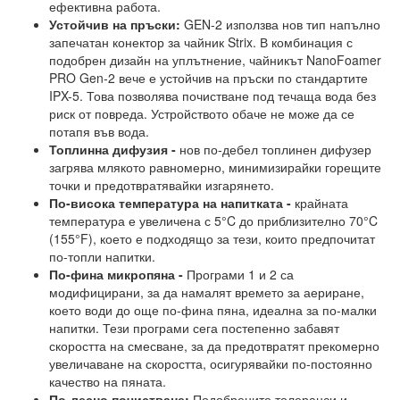
ефективна работа.
Устойчив на пръски:
GEN-2 използва нов тип напълно
запечатан конектор за чайник Strix. В комбинация с
подобрен дизайн на уплътнение, чайникът NanoFoamer
PRO Gen-2 вече е устойчив на пръски по стандартите
IPX-5. Това позволява почистване под течаща вода без
риск от повреда. Устройството обаче не може да се
потапя във вода.
Топлинна дифузия -
нов по-дебел топлинен дифузер
загрява млякото равномерно, минимизирайки горещите
точки и предотвратявайки изгарянето.
По-висока температура на напитката -
крайната
температура е увеличена с 5°C до приблизително 70°C
(155°F), което е подходящо за тези, които предпочитат
по-топли напитки.
По-фина микропяна -
Програми 1 и 2 са
модифицирани, за да намалят времето за аериране,
което води до още по-фина пяна, идеална за по-малки
напитки. Тези програми сега постепенно забавят
скоростта на смесване, за да предотвратят прекомерно
увеличаване на скоростта, осигурявайки по-постоянно
качество на пяната.
По-лесно почистване:
Подобрените толеранси и