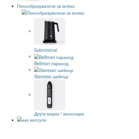
Пенообразуватели за мляко
Subminimal
Bellman параход
Staresso шейкър
Други марки / аксесоари