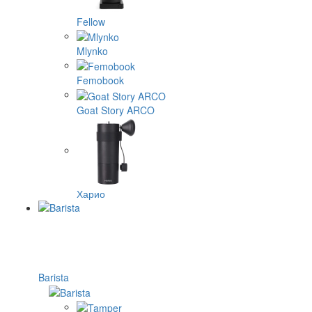
Fellow
Mlynko
Femobook
Goat Story ARCO
Харио
Barista