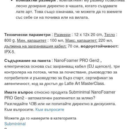
лесно дозиране директно в чашата, когато създавате
лате арт. Това също означава, че можете да го вземете
със себе си на почивка или на вилата.
Технически параметри
:
Размери
: 12 x 12x 20 cm,
Тегло
:
800 g,
Мин. капацитет
: 100 мл,
Макс. капацитет:
220 мл,
дължина на захранващия кабел:
70 см,
водоустойчивост:
IPX-5.
Съдържание на пакета
: NanoFoamer PRO Gen2
,
електрическа основа със захранващ кабел (EU щепсел), три
контролера на потока, четка за почистване, ръководство за
потребителя и ръководство за бърз старт, сертификат за
автентичност, код за достъп до Latte Art MasterClass.
Имате въпрос
относно продукта Subminimal NanoFoamer
PRO Gen2 - автоматичен разпенител за мляко?
Разгледайте ЧЗВ или ни попитайте директно в дискусията.
Към въпросите.
Към въпросите
Можете да го намерите в категорията
Subminimal