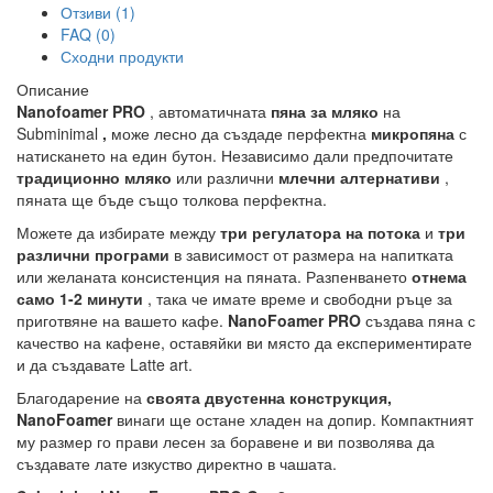
Отзиви (1)
FAQ (0)
Сходни продукти
Описание
Nanofoamer PRO
, автоматичната
пяна за мляко
на
Subminimal
,
може лесно да създаде перфектна
микропяна
с
натискането на един бутон. Независимо дали предпочитате
традиционно мляко
или различни
млечни алтернативи
,
пяната ще бъде също толкова перфектна.
Можете да избирате между
три регулатора на потока
и
три
различни програми
в зависимост от размера на напитката
или желаната консистенция на пяната. Разпенването
отнема
само 1-2 минути
, така че имате време и свободни ръце за
приготвяне на вашето кафе.
NanoFoamer PRO
създава пяна с
качество на кафене, оставяйки ви място да експериментирате
и да създавате Latte art.
Благодарение на
своята двустенна конструкция,
NanoFoamer
винаги ще остане хладен на допир. Компактният
му размер го прави лесен за боравене и ви позволява да
създавате лате изкуство директно в чашата.