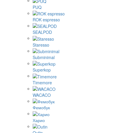
PUQ
ROK espresso
SEALPOD
Staresso
Subminimal
Superkop
Timemore
WACACO
Фемобук
Харио
Outin