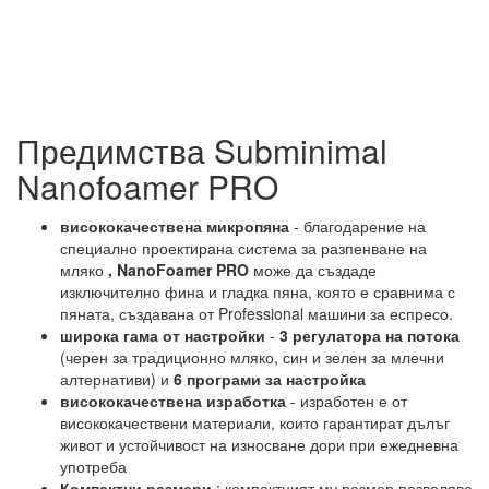
Предимства Subminimal
Nanofoamer PRO
висококачествена микропяна
- благодарение на
специално проектирана система за разпенване на
мляко
, NanoFoamer PRO
може да създаде
изключително фина и гладка пяна, която е сравнима с
пяната, създавана от Professional машини за еспресо.
широка гама от настройки
-
3 регулатора на потока
(черен за традиционно мляко, син и зелен за млечни
алтернативи) и
6 програми за настройка
висококачествена изработка
- изработен е от
висококачествени материали, които гарантират дълъг
живот и устойчивост на износване дори при ежедневна
употреба
Компактни размери
: компактният му размер позволява