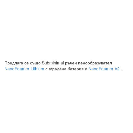
Предлага се също Subminimal ръчен пенообразувател
NanoFoamer Lithium
с вградена батерия и
NanoFoamer V2
.