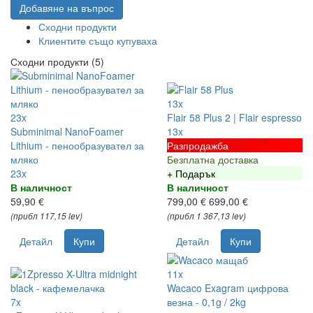
Добавяне на въпрос
Сходни продукти
Клиентите също купуваха
Сходни продукти (5)
13x
23x
Flair 58 Plus 2 | Flair espresso
Subminimal NanoFoamer
13x
Lithium - пенообразувател за
Разпродажба
мляко
Безплатна доставка
23x
+ Подарък
В наличност
В наличност
59,90 €
799,00 €
699,00 €
(прибл 117,15 lev)
(прибл 1 367,13 lev)
Детайл
Купи
Детайл
Купи
11x
Wacaco Exagram цифрова
7x
везна - 0,1g / 2kg