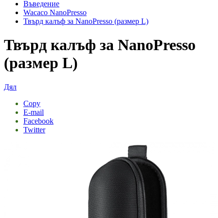
Въведение
Wacaco NanoPresso
Твърд калъф за NanoPresso (размер L)
Твърд калъф за NanoPresso
(размер L)
Дял
Copy
E-mail
Facebook
Twitter