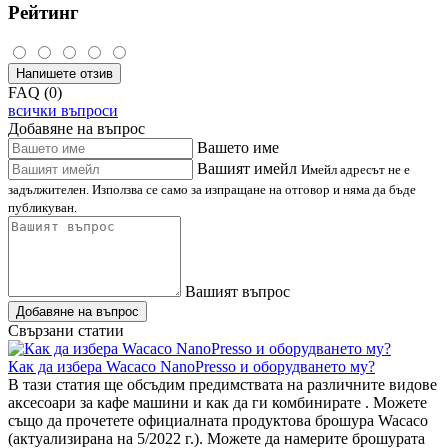
Рейтинг
Напишете отзив
FAQ (0)
всички въпроси
Добавяне на въпрос
Вашето име
Вашият имейл
Имейл адресът не е
задължителен. Използва се само за изпращане на отговор и няма да бъде
публикуван.
Вашият въпрос
Добавяне на въпрос
Свързани статии
Как да избера Wacaco NanoPresso и оборудването му?
В тази статия ще обсъдим предимствата на различните видове
аксесоари за кафе машини и как да ги комбинирате . Можете
също да прочетете официалната продуктова брошура Wacaco
(актуализирана на 5/2022 г.). Можете да намерите брошурата