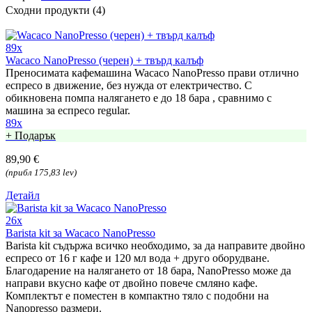
Сходни продукти (4)
89x
Wacaco NanoPresso (черен) + твърд калъф
Преносимата кафемашина Wacaco NanoPresso прави отлично
еспресо в движение, без нужда от електричество. С
обикновена помпа налягането е до 18 бара , сравнимо с
машина за еспресо regular.
89x
+ Подарък
89,90 €
(прибл 175,83 lev)
Детайл
26x
Barista kit за Wacaco NanoPresso
Barista kit съдържа всичко необходимо, за да направите двойно
еспресо от 16 г кафе и 120 мл вода + друго оборудване.
Благодарение на налягането от 18 бара, NanoPresso може да
направи вкусно кафе от двойно повече смляно кафе.
Комплектът е поместен в компактно тяло с подобни на
Nanopresso размери.