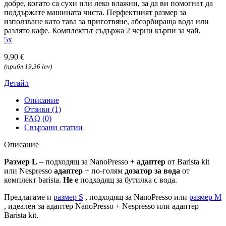
добре, когато са сухи или леко влажни, за да ви помогнат да
поддържате машината чиста. Перфектният размер за
използване като тава за приготвяне, абсорбираща вода или
разлято кафе. Комплектът съдържа 2 черни кърпи за чай.
5x
9,90 €
(прибл 19,36 lev)
Детайл
Описание
Отзиви (1)
FAQ (0)
Свързани статии
Описание
Размер L
– подходящ за NanoPresso +
адаптер
от Barista kit
или Nespresso
адаптер
+ по-голям
дозатор за вода
от
комплект barista.
Не е
подходящ за бутилка с вода.
Предлагаме и
размер S
, подходящ за NanoPresso или
размер M
,
идеален за адаптер NanoPresso + Nespresso или адаптер
Barista kit.