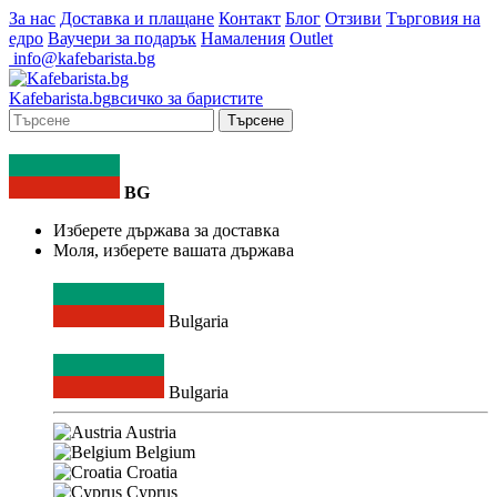
За нас
Доставка и плащане
Контакт
Блог
Отзиви
Търговия на
едро
Ваучери за подарък
Намаления
Outlet
info@kafebarista.bg
Kafe
barista
.bg
всичко за баристите
Търсене
BG
Изберете държава за доставка
Моля, изберете вашата държава
Bulgaria
Bulgaria
Austria
Belgium
Croatia
Cyprus