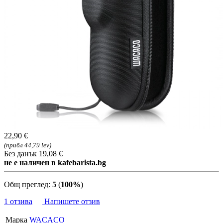
22,90 €
(прибл 44,79 lev)
Без данък 19,08 €
не е наличен в kafebarista.bg
Общ преглед:
5
(
100%
)
1 отзива
Напишете отзив
Марка
WACACO