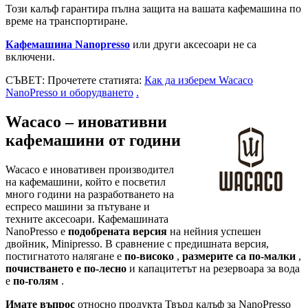
Този калъф гарантира пълна защита на вашата кафемашина по
време на транспортиране.
Кафемашина Nanopresso
или други аксесоари не са
включени.
СЪВЕТ: Прочетете статията:
Как да изберем Wacaco
NanoPresso и оборудването
.
Wacaco – иновативни
кафемашини от години
Wacaco е иновативен производител
на кафемашини, който е посветил
много години на разработването на
еспресо машини за пътуване и
техните аксесоари. Кафемашината
NanoPresso е
подобрената версия
на нейния успешен
двойник, Minipresso. В сравнение с предишната версия,
постигнатото налягане е
по-високо
,
размерите са по-малки
,
почистването е по-лесно
и капацитетът на резервоара за вода
е
по-голям
.
Имате въпрос
относно продукта Твърд калъф за NanoPresso