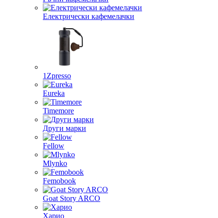
Електрически кафемелачки
1Zpresso
Eureka
Timemore
Други марки
Fellow
Mlynko
Femobook
Goat Story ARCO
Харио