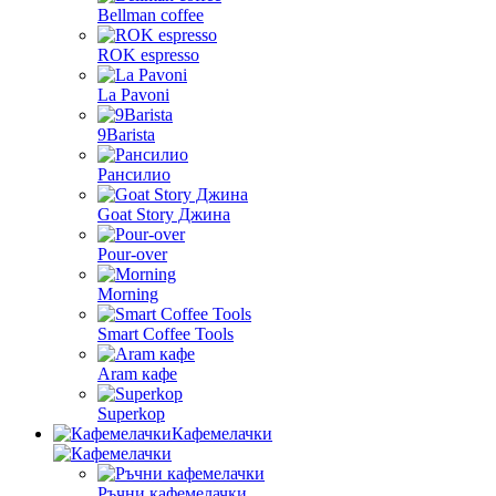
Bellman coffee
ROK espresso
La Pavoni
9Barista
Рансилио
Goat Story Джина
Pour-over
Morning
Smart Coffee Tools
Aram кафе
Superkop
Кафемелачки
Ръчни кафемелачки