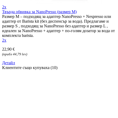
2x
Твърда обвивка за NanoPresso (размер M)
Размер M – подходящ за адаптер NanoPresso + Nespresso или
адаптер от Barista kit (без диспенсър за вода). Предлагаме и
размер S , подходящ за NanoPresso без адаптер и размер L ,
идеален за NanoPresso + адаптер + по-голям дозатор за вода от
комплекта barista.
2x
22,90 €
(прибл 44,79 lev)
Детайл
Клиентите също купуваха (10)