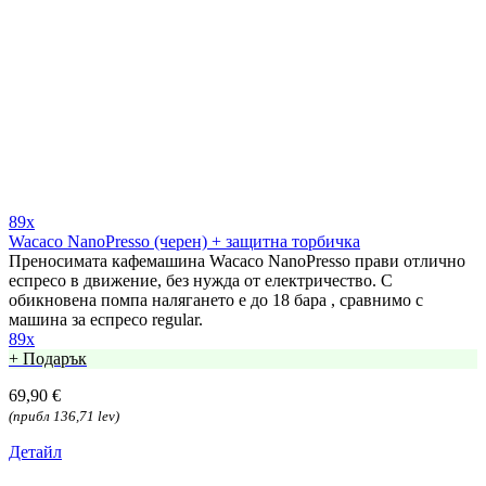
89x
Wacaco NanoPresso (черен) + защитна торбичка
Преносимата кафемашина Wacaco NanoPresso прави отлично
еспресо в движение, без нужда от електричество. С
обикновена помпа налягането е до 18 бара , сравнимо с
машина за еспресо regular.
89x
+ Подарък
69,90 €
(прибл 136,71 lev)
Детайл