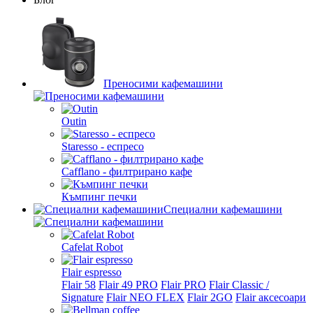
Преносими кафемашини
Outin
Staresso - еспресо
Cafflano - филтрирано кафе
Къмпинг печки
Специални кафемашини
Cafelat Robot
Flair espresso
Flair 58
Flair 49 PRO
Flair PRO
Flair Classic /
Signature
Flair NEO FLEX
Flair 2GO
Flair аксесоари