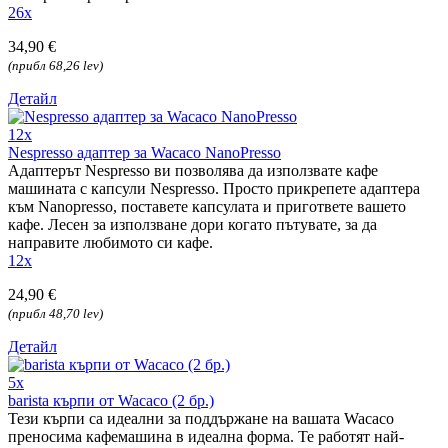
26x
34,90 €
(прибл 68,26 lev)
Детайл
12x
Nespresso адаптер за Wacaco NanoPresso
Адаптерът Nespresso ви позволява да използвате кафе
машината с капсули Nespresso. Просто прикрепете адаптера
към Nanopresso, поставете капсулата и пригответе вашето
кафе. Лесен за използване дори когато пътувате, за да
направите любимото си кафе.
12x
24,90 €
(прибл 48,70 lev)
Детайл
5x
barista кърпи от Wacaco (2 бр.)
Тези кърпи са идеални за поддържане на вашата Wacaco
преносима кафемашина в идеална форма. Те работят най-