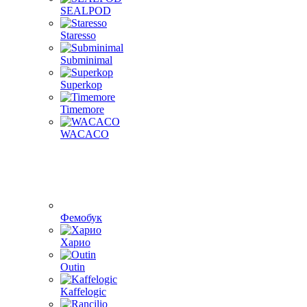
SEALPOD
Staresso
Subminimal
Superkop
Timemore
WACACO
Фемобук
Харио
Outin
Kaffelogic