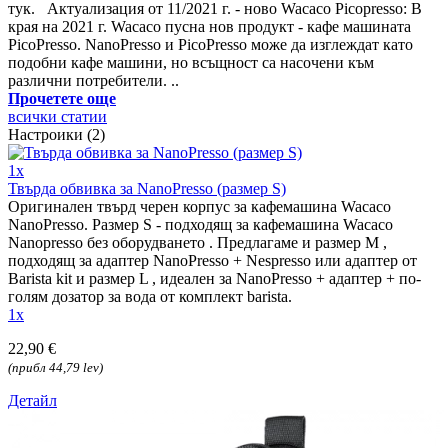
тук. Актуализация от 11/2021 г. - ново Wacaco Picopresso: В
края на 2021 г. Wacaco пусна нов продукт - кафе машината
PicoPresso. NanoPresso и PicoPresso може да изглеждат като
подобни кафе машини, но всъщност са насочени към
различни потребители. ..
Прочетете още
всички статии
Настроики (2)
1x
Твърда обвивка за NanoPresso (размер S)
Оригинален твърд черен корпус за кафемашина Wacaco
NanoPresso. Размер S - подходящ за кафемашина Wacaco
Nanopresso без оборудването . Предлагаме и размер M ,
подходящ за адаптер NanoPresso + Nespresso или адаптер от
Barista kit и размер L , идеален за NanoPresso + адаптер + по-
голям дозатор за вода от комплект barista.
1x
22,90 €
(прибл 44,79 lev)
Детайл